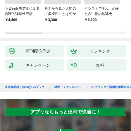
下負荷面モデルによる
科学から見た人間の
イラストで学ぶ 恐竜
はじ
合理的弾塑性設計
〈多様性〉とは何か―
と古生物の地球史
5巻
―遺伝科学と疑似科学
￥4,400
￥3,300
￥6,600
￥3,
新刊配信予定
ランキング
キャンペーン
無料
漫画無料試し読みならdブック
科学・テクノロジー
3Dプリンター活用技術検定公
アプリならもっと便利で快適に！