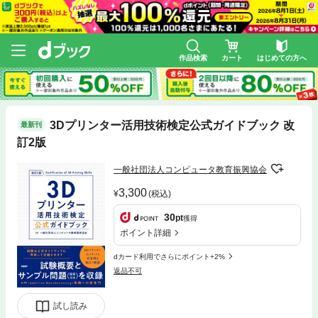
作品検索
カート
はじめての方へ
3Dプリンター活用技術検定公式ガイドブック 改
最新刊
訂2版
一般社団法人コンピュータ教育振興協会
3,300
(税込)
30
pt
獲得
ポイント詳細
dカード利用でさらにポイント+2%
返品不可
試し読み