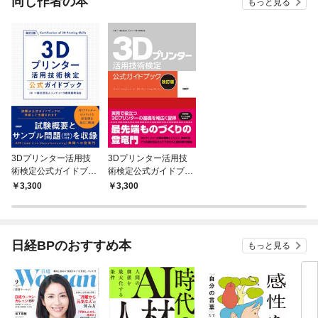
同じ作者の本
もっと見る
3Dプリンター活用技
3Dプリンター活用技
術検定公式ガイドブッ
術検定公式ガイドブッ
ク 改訂2版
ク改訂版
3,300
3,300
日経BPのおすすめ本
もっと見る