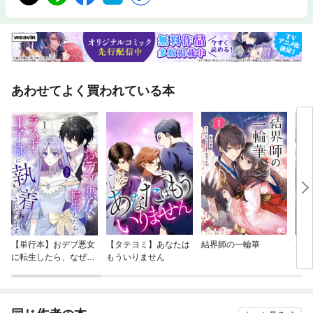
あわせてよく買われている本
【単行本】おデブ悪女
【タテヨミ】あなたは
結界師の一輪華
バッ
に転生したら、なぜか
もういりません
ロイ
ラスボス王子様に執着
今世
されています
りが
てく
OMI