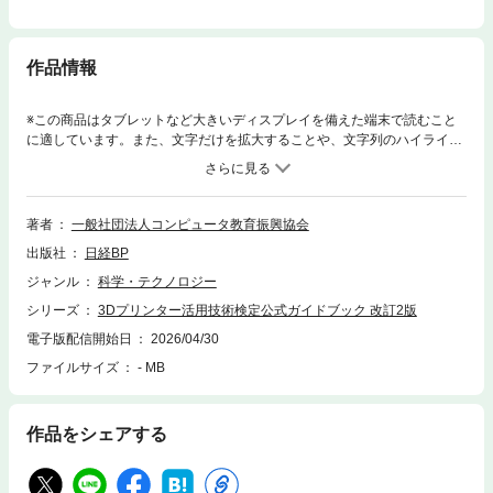
作品情報
※この商品はタブレットなど大きいディスプレイを備えた端末で読むこと
に適しています。また、文字だけを拡大することや、文字列のハイライ
ト、検索、辞書の参照、引用などの機能が使用できません。様々な分野に
おいて「3Dプリンター」の活用が広がってきている。しかし、3Dプリン
ターには複数の異なる造形方法があり、それぞれで使える材料や実現でき
る形状・精度、使いこなしのノウハウなどに特徴がある。これらを理解
著者
一般社団法人コンピュータ教育振興協会
し、最適な3Dプリンターを選択して使いこなすことが、活用を成功させる
出版社
日経BP
ためには不可欠だ。 「3Dプリンター活用技術検定試験」（主催：コンピ
ュータ教育振興協会）は、3Dプリンターを利用するエンジニアや学生が身
ジャンル
科学・テクノロジー
につけておくべき知識を評価・認定する検定試験制度だ。本書は、3D プ
シリーズ
3Dプリンター活用技術検定公式ガイドブック 改訂2版
リンター活用技術検定試験の受験者のための指導及び、試験範囲の提示を
主目的として作成された唯一の公式ガイドブック。3D プリンターに興味
電子版配信開始日
2026/04/30
を持っている学生や、既にエンジニアとして活躍している社会人にとって
ファイルサイズ
- MB
も、知識の拡充、体系的理解に大いに役立つ内容となっている。 具体的
には、「3D プリンターの基礎知識」「3D プリンターの造形方法」「3D
プリンターの活用」の3つの章に分かれ、3D プリンターを活用するために
作品をシェアする
身につけておくべき必須の知識について、幅広く解説している。また、巻
末には当該試験のサンプル問題とその解答を掲載しており、出題形式の傾
向を確認できる。