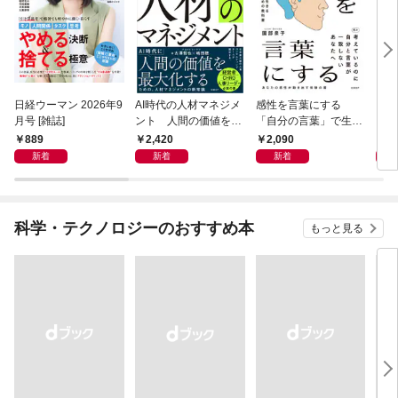
日経ウーマン 2026年9
AI時代の人材マネジメ
感性を言葉にする
ロン
月号 [雑誌]
ント 人間の価値を最
「自分の言葉」で生き
に学
大化する条件
るための教科書
ウン
889
2,420
2,090
1,
新着
新着
新着
科学・テクノロジーのおすすめ本
もっと見る