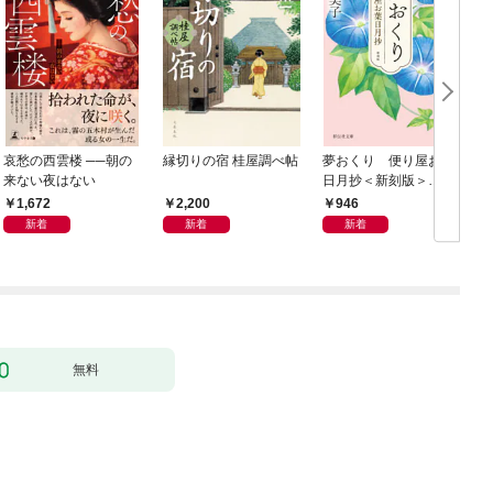
哀愁の西雲楼 ──朝の
縁切りの宿 桂屋調べ帖
夢おくり 便り屋お葉
来ない夜はない
日月抄＜新刻版＞
［1］
1,672
2,200
946
新着
新着
新着
無料