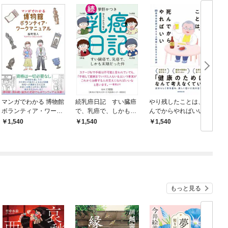
マンガでわかる 博物館
続乳癌日記 すい臓癌
やり残したことは、死
ボランティア・ワーク
で、乳癌で、しかも末
んでからやればいい
マニュアル
期だった件
1,540
1,540
1,540
もっと見る