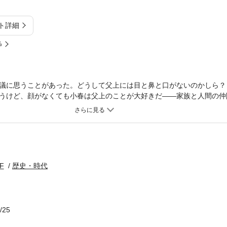
ト詳細
%
議に思うことがあった。どうして父上には目と鼻と口がないのかしら？ 
うけど、顔がなくても小春は父上のことが大好きだ——家族と人間の仲
、鋭い勘と特殊な能力で巷の事件を解決する、妖怪捕物帖！
F
歴史・時代
/25