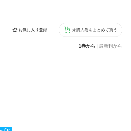
お気に入り登録
未購入巻をまとめて買う
1巻から
|
最新刊から