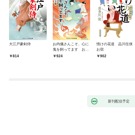
大江戸豪剣侍
お内儀さんこそ、心に
情けの花道 品川任侠
鬼を飼ってます おけ
お宿
いの戯作手帖
814
924
902
新刊配信予定