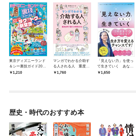
東京ディズニーランド
マンガでわかる介助す
「見えない力」を使っ
＆シー裏技ガイド2026
る人される人 重度訪
て生きていく あなた
-27
問介護の24時間365日
の魂を目覚めさせるス
1,210
1,760
1,650
ピリチュアル練習帳
歴史・時代のおすすめ本