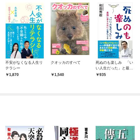
不安がなくなる人生リ
クオッカのすべて
死ぬのも楽しみ 「い
テラシー
い人生だった」と最期
に思うために必要なこ
1,870
1,540
935
と