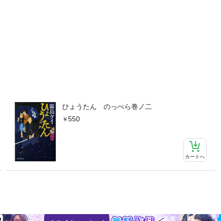
ひょうたん のっぺら巻ノ二
550
カートへ