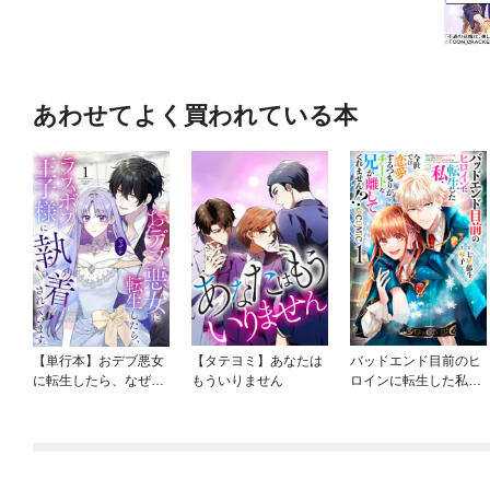
あわせてよく買われている本
【単行本】おデブ悪女
【タテヨミ】あなたは
バッドエンド目前のヒ
に転生したら、なぜか
もういりません
ロインに転生した私、
ラスボス王子様に執着
今世では恋愛するつも
されています
りがチートな兄が離し
てくれません！？@C
OMIC