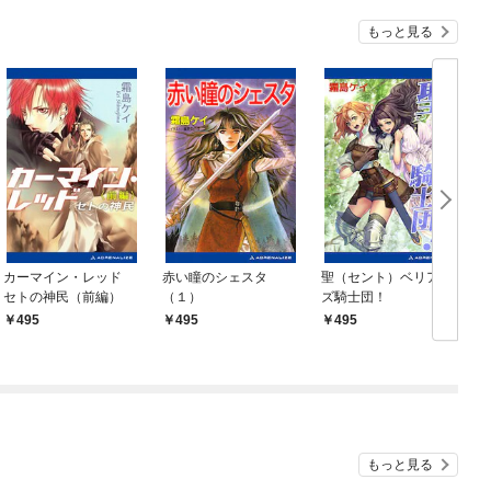
もっと見る
カーマイン・レッド
赤い瞳のシェスタ
聖（セント）ベリアー
セトの神民（前編）
（１）
ズ騎士団！
495
495
495
もっと見る