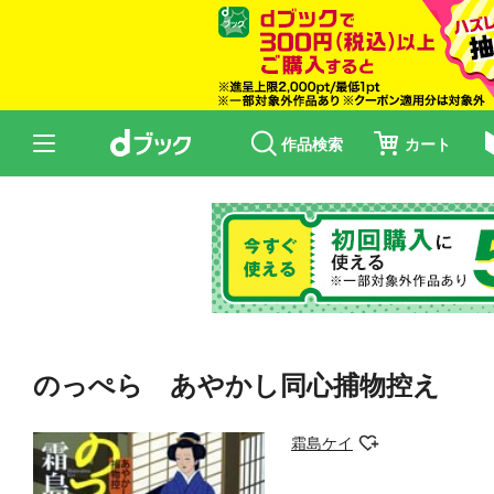
作品検索
カート
のっぺら あやかし同心捕物控え
霜島ケイ