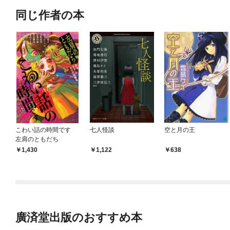
同じ作者の本
こわい話の時間です
七人怪談
空と月の王
左肩のともだち
1,430
1,122
638
廣済堂出版のおすすめ本