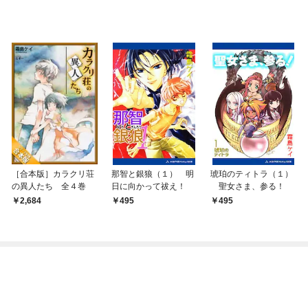
［合本版］カラクリ荘
那智と銀狼（１） 明
琥珀のティトラ（１）
の異人たち 全４巻
日に向かって祓え！
聖女さま、参る！
2,684
495
495