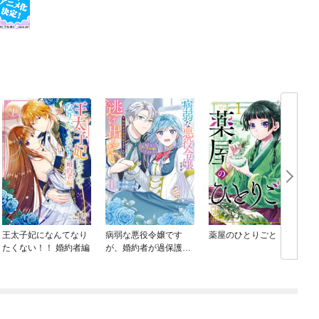
王太子妃になんてなり
病弱な悪役令嬢です
薬屋のひとりごと
たくない！！ 婚約者編
が、婚約者が過保護す
ぎて逃げ出したい(私た
ち犬猿の仲でしたよ
ね！？)