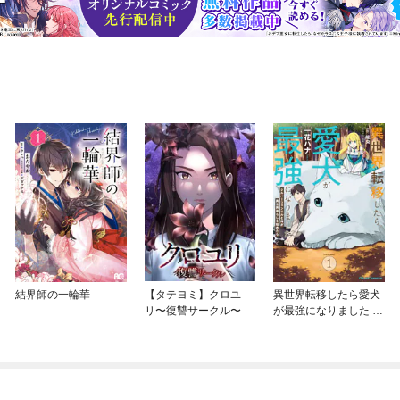
結界師の一輪華
【タテヨミ】クロユ
異世界転移したら愛犬
リ〜復讐サークル〜
が最強になりました ～
シルバーフェンリルと
俺が異世界暮らしを始
めたら～ THE COMIC