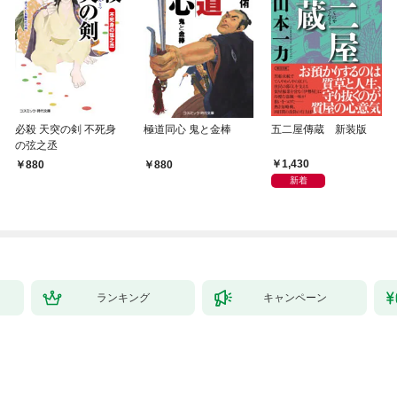
必殺 天突の剣 不死身
極道同心 鬼と金棒
五二屋傳蔵 新装版
の弦之丞
1,430
880
880
新着
ランキング
キャンペーン