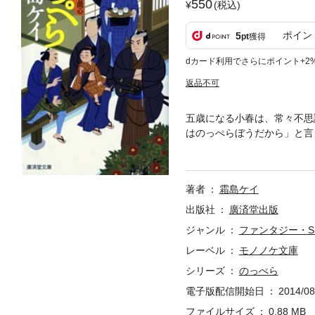
550
(税込)
ポイン
5
pt
獲得
dカード利用でさらにポイント+2
返品不可
五歳になる小春は、常々不思
はのっぺらぼうだから」と言
優しいのっぺらぼう千太郎が
著者
霜島ケイ
出版社
廣済堂出版
ジャンル
ファンタジー・S
レーベル
モノノケ文庫
シリーズ
のっぺら
電子版配信開始日
2014/08
ファイルサイズ
0.88 MB