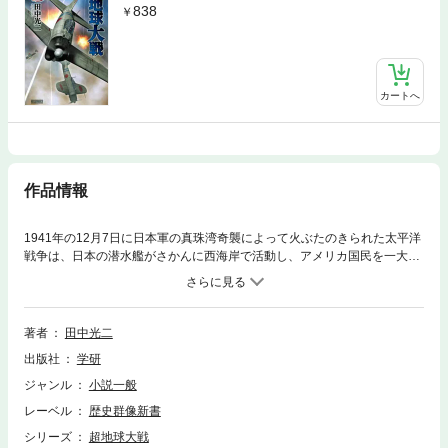
838
カートへ
作品情報
1941年の12月7日に日本軍の真珠湾奇襲によって火ぶたのきられた太平洋
戦争は、日本の潜水艦がさかんに西海岸で活動し、アメリカ国民を一大恐
慌に陥れたが……。シミュレーション小説の大御所が壮大なスケールで描
く待望の新シリーズ、ついにスタート！
著者
田中光二
出版社
学研
ジャンル
小説一般
レーベル
歴史群像新書
シリーズ
超地球大戦