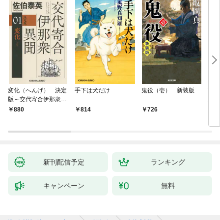
変化（へんげ） 決定
手下は犬だけ
鬼役（壱） 新装版
南町
版～交代寄合伊那衆異
舟の
聞（1）～
880
814
726
9
新刊配信予定
ランキング
キャンペーン
無料