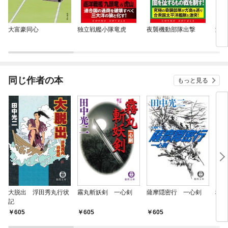
大富豪同心
独立戦艦小隊竜虎
夜襲機動部隊出撃
激闘
同じ作者の本
もっと見る
大脱出 浮田秀丸行状
霧丸斬妖剣 一心剣
薩摩隠密行 一心剣
秘剣
記
605
605
605
6