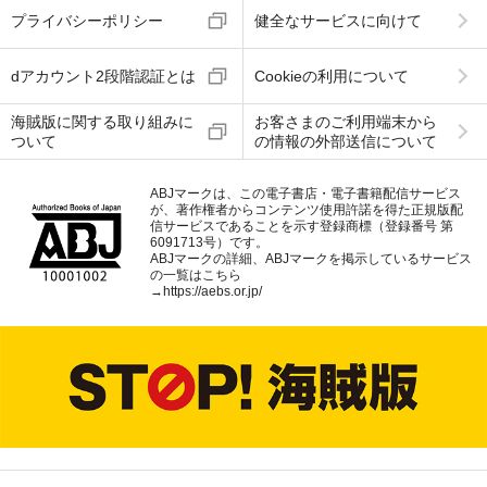
プライバシーポリシー
健全なサービスに向けて
dアカウント2段階認証とは
Cookieの利用について
海賊版に関する取り組みに
お客さまのご利用端末から
ついて
の情報の外部送信について
ABJマークは、この電子書店・電子書籍配信サービス
が、著作権者からコンテンツ使用許諾を得た正規版配
信サービスであることを示す登録商標（登録番号 第
6091713号）です。
ABJマークの詳細、ABJマークを掲示しているサービス
の一覧はこちら
→
https://aebs.or.jp/