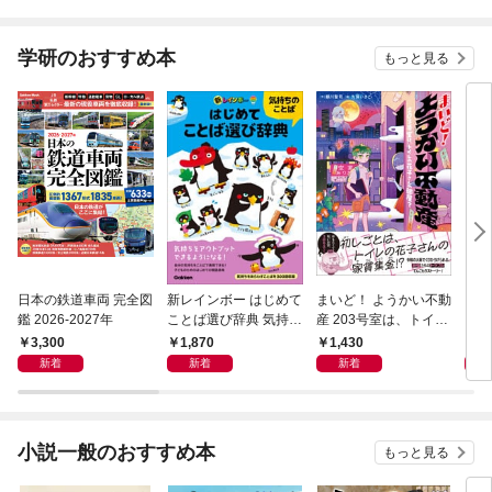
学研のおすすめ本
もっと見る
日本の鉄道車両 完全図
新レインボー はじめて
まいど！ ようかい不動
えさ
鑑 2026-2027年
ことば選び辞典 気持ち
産 203号室は、トイレ
のことば
の花子さんの部屋？
3,300
1,870
1,430
1,
新着
新着
新着
小説一般のおすすめ本
もっと見る