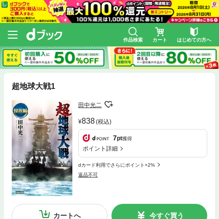
作品検索
カート
はじめての方へ
超地球大戦1
田中光二
838
(税込)
7
pt
獲得
ポイント詳細
dカード利用でさらにポイント+2%
返品不可
カートへ
今すぐ買う