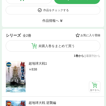
作品をチェックする
作品情報へ
シリーズ
全2冊
お気に入り登録
未購入巻をまとめて買う
1巻から
|
最新刊から
超地球大戦1
838
カートへ
超地球大戦 逆襲編