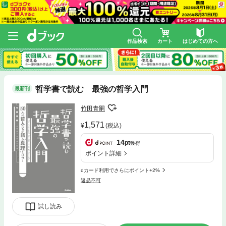
作品検索
カート
はじめての方へ
哲学書で読む 最強の哲学入門
最新刊
竹田青嗣
1,571
(税込)
14
pt
獲得
ポイント詳細
dカード利用でさらにポイント+2%
返品不可
試し読み