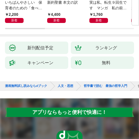
いちばんやさしい 保
新約聖書 本文の訳
実は私、転生９回生で
自閉
育者のための「食べな
す マンガ 私の前世
が小
い子」サポートＢＯＯ
物語
あう
2,200
4,400
1,760
2,
Ｋ 偏食・少食のお悩
新着
新着
新着
み解決！
新刊配信予定
ランキング
キャンペーン
無料
漫画無料試し読みならdブック
人文・思想
哲学書で読む 最強の哲学入門
アプリならもっと便利で快適に！