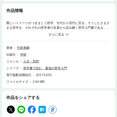
作品情報
難しいイメージがつきまとう哲学。古代から現代に至る、そうしたさまざ
まな哲学を、それぞれの哲学者の名著から読み解く哲学入門書である。新
進気鋭の執筆者陣が、哲学の面白さと深さを開陳。豊富な図版と併せて、
だれもが哲学に親しめる、画期的な一冊。
著者
竹田青嗣
出版社
学研
ジャンル
人文・思想
シリーズ
哲学書で読む 最強の哲学入門
電子版配信開始日
2017/12/31
ファイルサイズ
2.64 MB
作品をシェアする