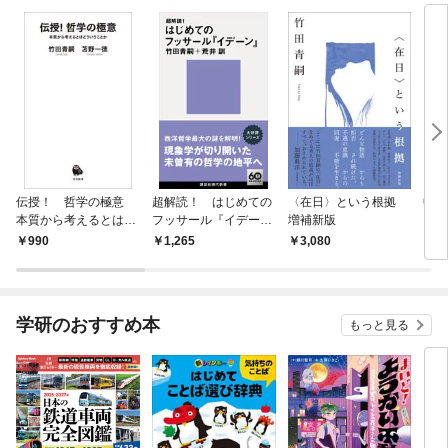
伝授！ 哲学の極意
超解読！ はじめての
〈在日〉という根拠
中学
本質から考えるとはど
フッサール『イデー
増補新版
「超
ういうことか
ン』
の意
990
1,265
3,080
8
と
学研のおすすめ本
もっと見る