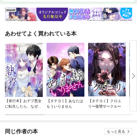
あわせてよく買われている本
【単行本】おデブ悪女
【タテヨミ】あなたは
【タテヨミ】クロユ
バッ
に転生したら、なぜか
もういりません
リ〜復讐サークル〜
ロイ
ラスボス王子様に執着
今世
されています
りが
てく
OMI
同じ作者の本
もっと見る