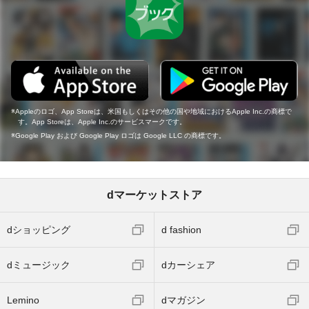
Appleのロゴ、App Storeは、米国もしくはその他の国や地域におけるApple Inc.の商標で
す。App Storeは、Apple Inc.のサービスマークです。
Google Play および Google Play ロゴは Google LLC の商標です。
dマーケットストア
dショッピング
d fashion
dミュージック
dカーシェア
Lemino
dマガジン