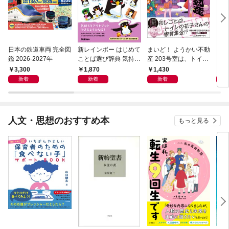
日本の鉄道車両 完全図
新レインボー はじめて
まいど！ ようかい不動
えさ
鑑 2026-2027年
ことば選び辞典 気持ち
産 203号室は、トイレ
のことば
の花子さんの部屋？
3,300
1,870
1,430
1,
新着
新着
新着
人文・思想のおすすめ本
もっと見る