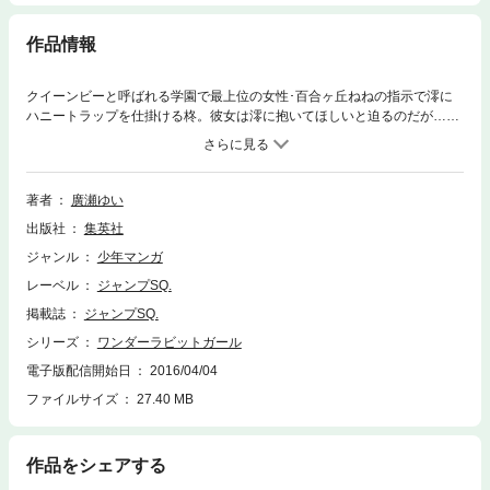
作品情報
クイーンビーと呼ばれる学園で最上位の女性･百合ヶ丘ねねの指示で澪に
ハニートラップを仕掛ける柊。彼女は澪に抱いてほしいと迫るのだが…。
そんな彼女の隠された本心を知ったねねは澪にある要求を突き付ける!
著者
廣瀬ゆい
出版社
集英社
ジャンル
少年マンガ
レーベル
ジャンプSQ.
掲載誌
ジャンプSQ.
シリーズ
ワンダーラビットガール
電子版配信開始日
2016/04/04
ファイルサイズ
27.40 MB
作品をシェアする