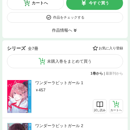
カートへ
今すぐ買う
作品をチェックする
作品情報へ
シリーズ
全7冊
お気に入り登録
未購入巻をまとめて買う
1巻から
|
最新刊から
ワンダーラビットガール 1
457
試し読み
カートへ
ワンダーラビットガール 2