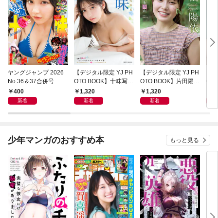
ヤングジャンプ 2026
【デジタル限定 YJ PH
【デジタル限定 YJ PH
【デ
No.36＆37合併号
OTO BOOK】十味写真
OTO BOOK】片田陽依
OT
集「続・『ぽみ』！？
写真集「羽色日和」
写真
400
1,320
1,320
1,
どこでもトレイン・ベ
リ」
新着
新着
新着
トナム篇」
少年マンガのおすすめ本
もっと見る