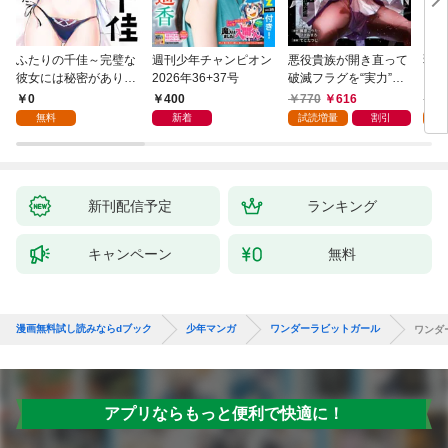
ふたりの千佳～完璧な
週刊少年チャンピオン
悪役貴族が開き直って
弱虫
彼女には秘密がありま
2026年36+37号
破滅フラグを“実力”で
IKE
した(1)
叩き折っていたら、い
0
400
770
616
6
つの間にかヒロイン達
無料
新着
試読増量
割引
試
から英雄視されるよう
になった件（コミッ
ク） 1巻
新刊配信予定
ランキング
キャンペーン
無料
漫画無料試し読みならdブック
少年マンガ
ワンダーラビットガール
ワンダ
アプリならもっと便利で快適に！