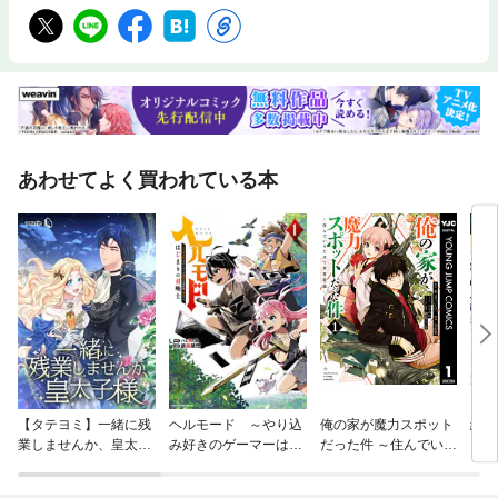
あわせてよく買われている本
【タテヨミ】一緒に残
ヘルモード ～やり込
俺の家が魔力スポット
終末
業しませんか、皇太子
み好きのゲーマーは廃
だった件 ～住んでいる
ラー
様
設定の異世界で無双す
だけで世界最強～
る～はじまりの召喚士