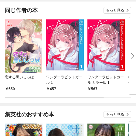
同じ作者の本
もっと見る
恋する黒いしっぽ
ワンダーラビットガー
ワンダーラビットガー
御曹
ル 1
ル カラー版 1
研修
550
457
567
3
集英社のおすすめ本
もっと見る