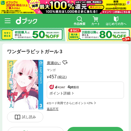
作品検索
カート
はじめての方へ
ワンダーラビットガール 3
廣瀬ゆい
マンガ
457
(税込)
4
pt
獲得
ポイント詳細
dカード利用でさらにポイント+2%
返品不可
試し読み