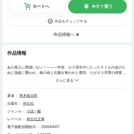
カートへ
今すぐ買う
作品をチェックする
作品情報へ
作品情報
あの黒人に間違いない！——一年前、ロス滞在中にたった５ドルの金のた
めに強盗に襲われ、娘の命と右腕を奪われた豊田。だがロス市警の捜査は
遅々として進まず、しかもカリフォルニアには死刑制度がないと知り、自
ら、残された左手で犯人を葬るしかないと決意。単身ロスに舞い戻り、孤
独な犯人探しを続けた末、遂に標的を捕らえたのだ！ ロス在住の著者
が、お気軽な日本人旅行者への警鐘もこめて描く、アメリカ犯罪国家の深
著者
阿木慎太郎
層！
出版社
祥伝社
ジャンル
小説一般
レーベル
祥伝社文庫
電子版配信開始日
2006/04/07