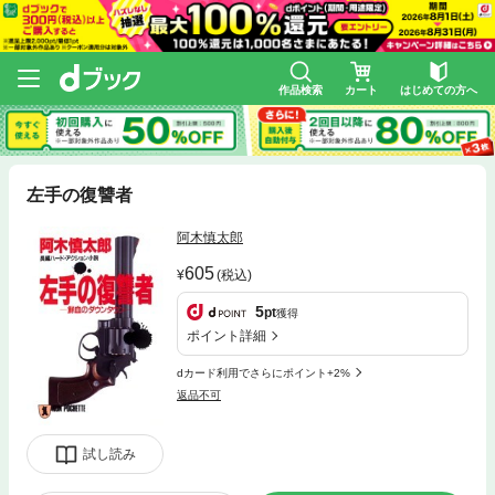
作品検索
カート
はじめての方へ
左手の復讐者
阿木慎太郎
605
(税込)
5
pt
獲得
ポイント詳細
dカード利用でさらにポイント+2%
返品不可
試し読み