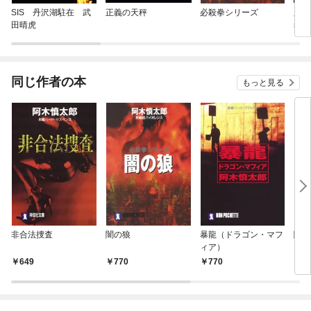
SIS 丹沢湖駐在 武
正義の天秤
必殺拳シリーズ
脳科
田晴虎
希
同じ作者の本
もっと見る
非合法捜査
闇の狼
暴龍（ドラゴン・マフ
闇の
ィア）
649
770
770
7