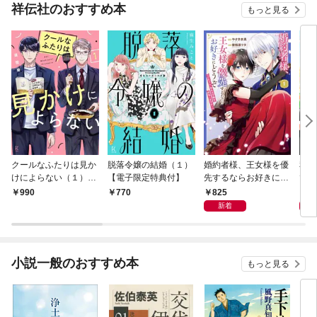
祥伝社のおすすめ本
もっと見る
クールなふたりは見か
脱落令嬢の結婚（１）
婚約者様、王女様を優
私、
けによらない（１）
【電子限定特典付】
先するならお好きにど
で〜
【電子限定特典付】
うぞ（※ただし、私も
嬢？
825
1,
990
770
王子様を優先します
です
新着
が…）（１）【電子限
定特典付】
小説一般のおすすめ本
もっと見る