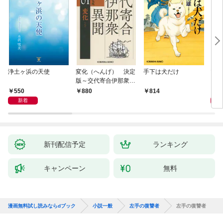
浄土ヶ浜の天使
変化（へんげ） 決定
手下は犬だけ
マリ
版～交代寄合伊那衆異
聞（1）～
550
1,
880
814
新着
新刊配信予定
ランキング
キャンペーン
無料
漫画無料試し読みならdブック
小説一般
左手の復讐者
左手の復讐者