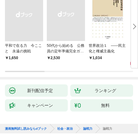
平和で在る力 今ここ
50代から始める 公務
世界政治１ ――民主
「力
と 永遠の挑戦
員の定年準備完全ガイ
化と権威主義化
く 
ド
1,
￥1,650
￥2,530
1,034
新刊配信予定
ランキング
キャンペーン
無料
漫画無料試し読みならdブック
社会・政治
論戦力
論戦力