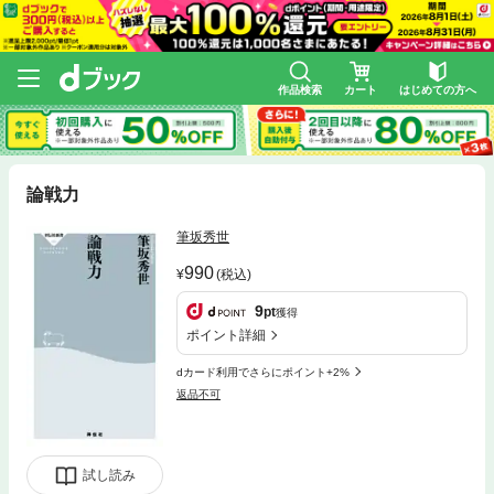
作品検索
カート
はじめての方へ
論戦力
筆坂秀世
990
(税込)
9
pt
獲得
ポイント詳細
dカード利用でさらにポイント+2%
返品不可
試し読み