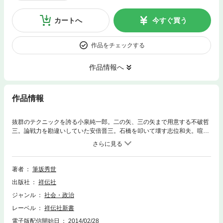
カートへ
今すぐ買う
作品をチェックする
作品情報へ
作品情報
抜群のテクニックを誇る小泉純一郎。二の矢、三の矢まで用意する不破哲
三。論戦力を勘違いしていた安倍晋三。石橋を叩いて壊す志位和夫。喧嘩
をふっかける菅直人。訥弁で、政治をシンプルに考える小沢一郎。「覚
悟」のない麻生太郎……。歴代党首の論戦、面白い論戦、涙した論戦な
ど、古今のエピソードを満載した、一読で優れた政治家とダメな政治家が
分かる一冊！
著者
筆坂秀世
出版社
祥伝社
ジャンル
社会・政治
レーベル
祥伝社新書
電子版配信開始日
2014/02/28