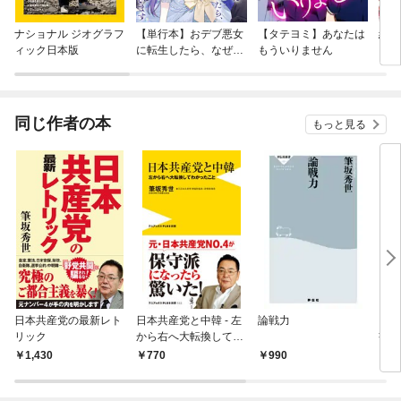
ナショナル ジオグラフ
【単行本】おデブ悪女
【タテヨミ】あなたは
結界
ィック日本版
に転生したら、なぜか
もういりません
ラスボス王子様に執着
されています
同じ作者の本
もっと見る
日本共産党の最新レト
日本共産党と中韓 - 左
論戦力
日本
リック
から右へ大転換してわ
書）
かったこと -
1,430
770
990
8