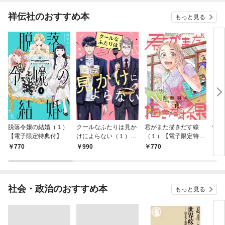
祥伝社のおすすめ本
もっと見る
脱落令嬢の結婚（１）
クールなふたりは見か
君がまた描きだす線
情け
【電子限定特典付】
けによらない（１）
（１）【電子限定特典
お宿
【電子限定特典付】
付】
770
990
770
9
社会・政治のおすすめ本
もっと見る