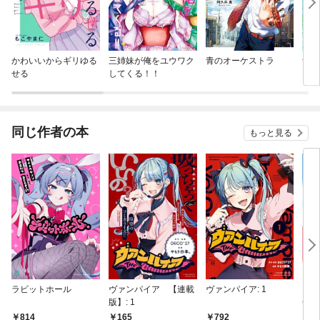
かわいいからギリゆる
三姉妹が俺をユウワク
青のオーケストラ
青の
せる
してくる！！
同じ作者の本
もっと見る
ラビットホール
ヴァンパイア 【連載
ヴァンパイア: 1
いと
版】: 1
分冊
814
165
792
1