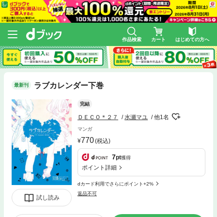
作品検索
カート
はじめての方へ
ラブカレンダー下巻
最新刊
完結
ＤＥＣＯ＊２７
水瀬マユ
他1名
マンガ
770
(税込)
7
pt
獲得
ポイント詳細
dカード利用でさらにポイント+2%
返品不可
試し読み