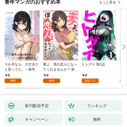
青年マンガのおすすめ本
もっと見る
３か月なら、大丈夫だ
妻よ、僕の恋人になっ
ヒトグイ 第1話
世界
と思ってた。～留学し
てくれませんか？ 第1
レベ
た僕の留守中に、一途
話
0
0
0
0
な彼女が汚されるまで
無料
無料
試読フル
～ 1話
新刊配信予定
ランキング
キャンペーン
無料