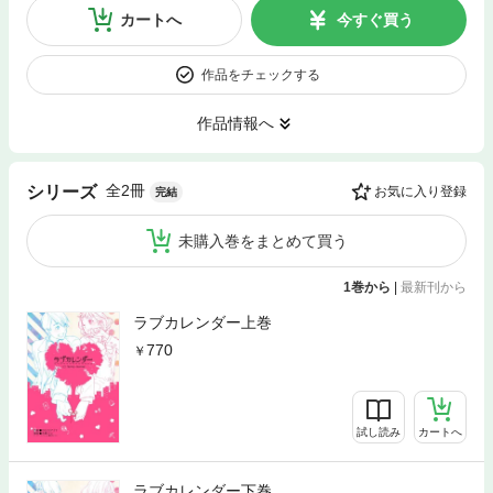
カートへ
今すぐ買う
作品をチェックする
作品情報へ
全2冊
シリーズ
お気に入り登録
完結
未購入巻をまとめて買う
1巻から
|
最新刊から
ラブカレンダー上巻
770
試し読み
カートへ
ラブカレンダー下巻