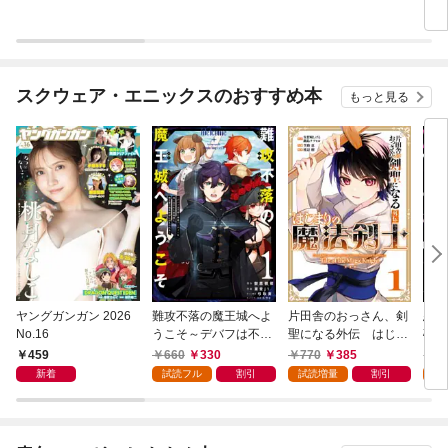
スクウェア・エニックスのおすすめ本
もっと見る
ヤングガンガン 2026
難攻不落の魔王城へよ
片田舎のおっさん、剣
悪役
No.16
うこそ～デバフは不要
聖になる外伝 はじま
破滅
と勇者パーティーを追
りの魔法剣士 1巻
叩き
459
660
330
770
385
7
い出された黒魔導士、
つの
新着
試読フル
割引
試読増量
割引
試
魔王軍の最高幹部に迎
から
えられる～ １巻
にな
ク）