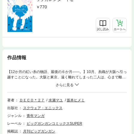
770
試し読み
カートへ
作品情報
【12か月の紅い糸の物語、最後の６か月――。】10月、糸織が大阪へ引っ
越すことになった。大阪と東京、遠く離れてしまった二人は、心まで離れ
てしまわないよう願うが…。想いを込めた砂時計、二人で感じるイルミネ
ーション…。帰る場所は互いの心だと、分かっていたはずの二人が過ご
す、最後の６か月――。(C)Pinc Inc. / U/M/A/A Inc. (C)2013 Mayu Minase
著者
ＤＥＣＯ＊２７
水瀬マユ
坂本ヒメミ
出版社
スクウェア・エニックス
ジャンル
青年マンガ
レーベル
ビッグガンガンコミックスSUPER
掲載誌
月刊ビッグガンガン