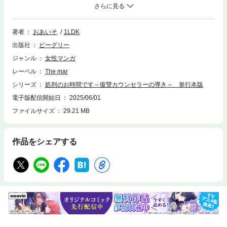
に、家では常にスマホ片手に文句ばかり。さらに帰宅が遅くなることや急
な外泊も増えて――もしかして…不倫？ 疑ってるわけじゃない。ちょっ
と確認するだけ…。おそるおそる「不倫 夫」で検索すると、ある広告が
目に入る――『旦那さんを信じたいあなたへ。悩める貴方を導きます』
著者
おあいそ
1LDK
出版社
ビーグリー
ジャンル
女性マンガ
レーベル
The mar
シリーズ
処刑のお時間です～復讐カウンセラーの導き～ 単行本版
電子版配信開始日
2025/06/01
ファイルサイズ
29.21 MB
作品をシェアする