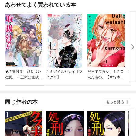
あわせてよく買われている本
その冒険者、取り扱い
キミガイルセカイ【マ
だってワタシ、１２０
英雄
注意。 ～正体は無敵の
イクロ】
点だもの。【単行本
レた
下僕たちを統べる異世
版】
騎士
界最強の魔導王～
同じ作者の本
もっと見る