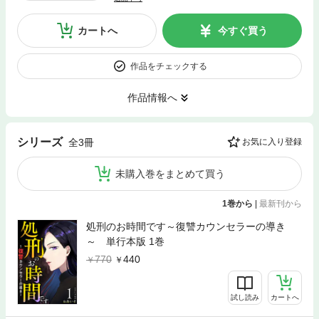
カートへ
今すぐ買う
作品をチェックする
作品情報へ
シリーズ
全3冊
お気に入り登録
未購入巻をまとめて買う
1巻から
|
最新刊から
処刑のお時間です～復讐カウンセラーの導き
～ 単行本版 1巻
770
440
試し読み
カートへ