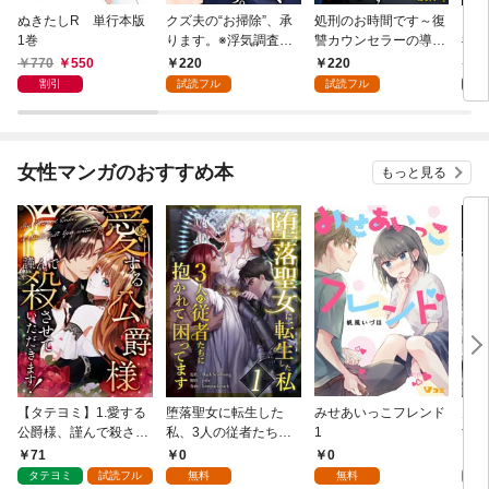
ぬきたしR 単行本版
クズ夫の“お掃除”、承
処刑のお時間です～復
凶妻
1巻
ります。※浮気調査、
讐カウンセラーの導き
神で
無料サービス付き 1巻
～ 1巻
1巻
770
550
220
220
7
割引
試読フル
試読フル
女性マンガのおすすめ本
もっと見る
【タテヨミ】1.愛する
堕落聖女に転生した
みせあいっこフレンド
火の
公爵様、謹んで殺させ
私、3人の従者たちに
1
すが
ていただきます！
抱かれて困ってます 第
嫁と
71
0
0
2
1話
ます
タテヨミ
試読フル
無料
無料
試