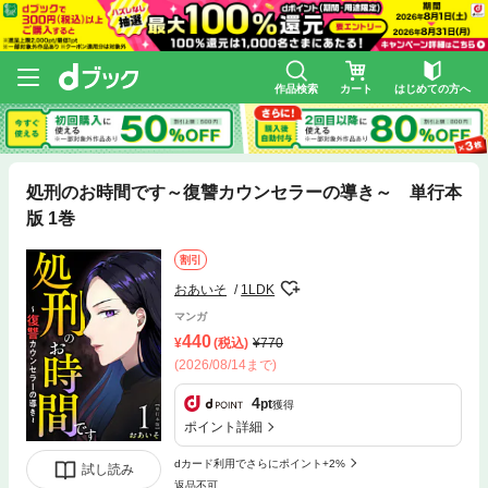
作品検索
カート
はじめての方へ
処刑のお時間です～復讐カウンセラーの導き～ 単行本
版 1巻
割引
おあいそ
1LDK
マンガ
440
(税込)
770
(2026/08/14まで)
4
pt
獲得
ポイント詳細
dカード利用でさらにポイント+2%
試し読み
返品不可