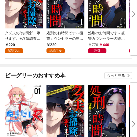
クズ夫の“お掃除”、承
処刑のお時間です～復
処刑のお時間です～復
クズ
ります。※浮気調査、
讐カウンセラーの導き
讐カウンセラーの導き
りま
無料サービス付き 1巻
～ 1巻
～ 単行本版 1巻
無料
220
220
770
440
7
行本
試読フル
試読フル
割引
ビーグリーのおすすめ本
もっと見る