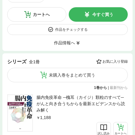
カートへ
今すぐ買う
作品をチェックする
作品情報へ
シリーズ
全1冊
お気に入り登録
未購入巻をまとめて買う
1巻から
|
最新刊から
腸内免疫革命 ─槐耳（カイジ）顆粒のすべて─
がんと向き合うちからを最新エビデンスから読
み解く
1,188
試し読み
カートへ