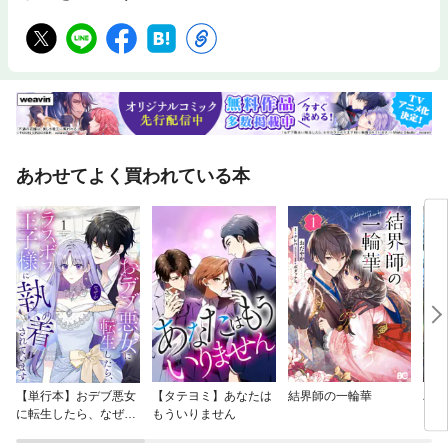
あわせてよく買われている本
【単行本】おデブ悪女
【タテヨミ】あなたは
結界師の一輪華
バッ
に転生したら、なぜか
もういりません
ロイ
ラスボス王子様に執着
今世