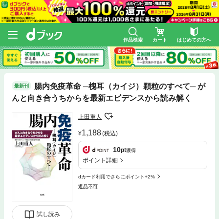
作品検索
カート
はじめての方へ
腸内免疫革命 ─槐耳（カイジ）顆粒のすべて─ が
最新刊
んと向き合うちからを最新エビデンスから読み解く
上田重人
1,188
(税込)
10
pt
獲得
ポイント詳細
dカード利用でさらにポイント+2%
返品不可
試し読み