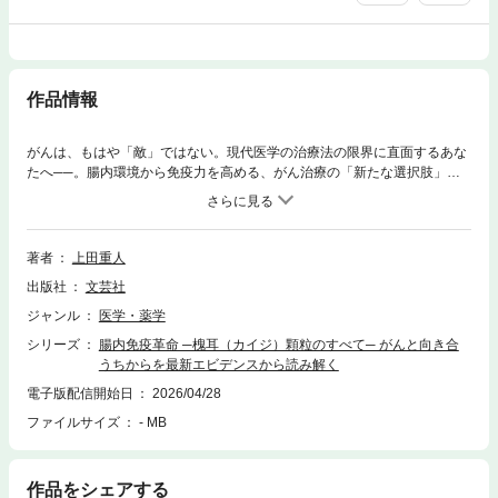
作品情報
がんは、もはや「敵」ではない。現代医学の治療法の限界に直面するあな
たへ──。腸内環境から免疫力を高める、がん治療の「新たな選択肢」。
医師が明かす、西洋医学と東洋医学を組み合わせた“がんを再発させな
い”“がんと共存する”ための最前線。「きのこ」が秘めるがんへの意外な
力。その中でも特に「カイジ」に寄せられる大きな期待とは？
著者
上田重人
出版社
文芸社
ジャンル
医学・薬学
シリーズ
腸内免疫革命 ─槐耳（カイジ）顆粒のすべて─ がんと向き合
うちからを最新エビデンスから読み解く
電子版配信開始日
2026/04/28
ファイルサイズ
- MB
作品をシェアする