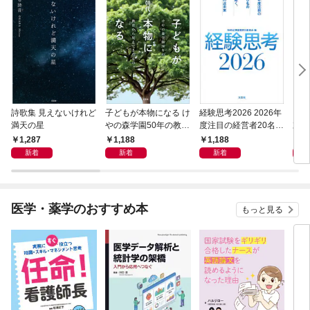
詩歌集 見えないけれど
子どもが本物になる け
経験思考2026 2026年
「吾
満天の星
やの森学園50年の教育
度注目の経営者20名の
末記
から見えてきたもの
経験知が拓く、ニッポ
1,287
1,188
1,188
1,
ンの近未来
新着
新着
新着
医学・薬学のおすすめ本
もっと見る