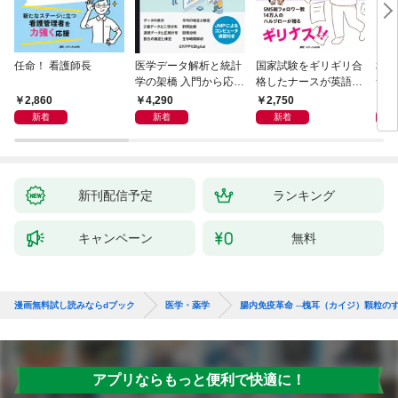
任命！ 看護師長
医学データ解析と統計
国家試験をギリギリ合
相手
学の架橋 入門から応用
格したナースが英語論
つ」
へつなぐ
文を読めるようになっ
ン術
2,860
4,290
2,750
2,
た理由
新着
新着
新着
新刊配信予定
ランキング
キャンペーン
無料
漫画無料試し読みならdブック
医学・薬学
腸内免疫革命 ─槐耳（カイジ）顆粒の
アプリならもっと便利で快適に！