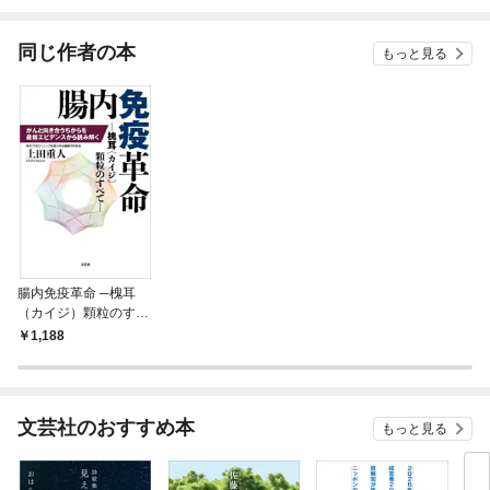
されています
りが
てく
OMI
同じ作者の本
もっと見る
腸内免疫革命 ─槐耳
（カイジ）顆粒のすべ
て─ がんと向き合うち
1,188
からを最新エビデンス
から読み解く
文芸社のおすすめ本
もっと見る