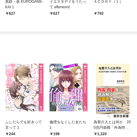
黒鉄・改 KUROGANE-
イエスタデイをうたっ
ＡＣＯＮＹ（１）
KAI 1
て afterword
627
627
792
ふしだらでも好きって
倫理をなくした女たち
為替介入とは何か 20
言って 1
1
0兆円規模「外為特
会」が生まれた謎
244
198
1,320