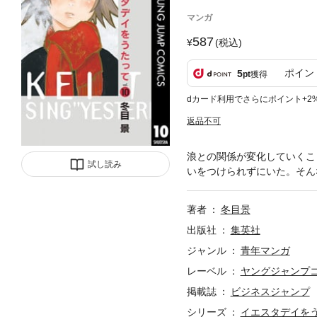
マンガ
587
(税込)
ポイン
5
pt
獲得
dカード利用でさらにポイント+2
返品不可
浪との関係が変化していくこ
試し読み
いをつけられずにいた。そん
著者
冬目景
出版社
集英社
ジャンル
青年マンガ
レーベル
ヤングジャンプコミ
掲載誌
ビジネスジャンプ
シリーズ
イエスタデイを