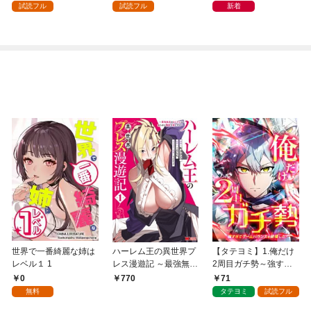
試読フル
試読フル
新着
世界で一番綺麗な姉は
ハーレム王の異世界プ
【タテヨミ】1.俺だけ
レベル１ 1
レス漫遊記 ～最強無双
2周目ガチ勢～強すぎ
のおじさんはあらゆる
てゲームバランスを破
0
71
770
種族を嫁にする～（コ
壊した～
無料
タテヨミ
試読フル
ミック） 1