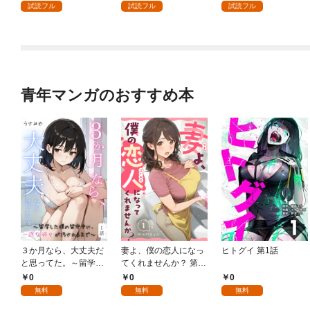
試読フル
試読フル
試読フル
青年マンガのおすすめ本
３か月なら、大丈夫だ
妻よ、僕の恋人になっ
ヒトグイ 第1話
と思ってた。～留学し
てくれませんか？ 第1
た僕の留守中に、一途
話
0
0
0
な彼女が汚されるまで
無料
無料
無料
～ 1話