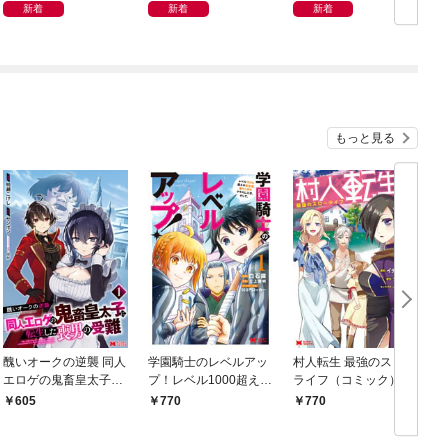
新着
新着
新着
もっと見る
醜いオークの逆襲 同人
学園騎士のレベルアッ
村人転生 最強のスロー
エロゲの鬼畜皇太子に
プ！レベル1000超えの
ライフ（コミック） 1
転生した喪男の受難
転生者、落ちこぼれク
605
770
770
（コミック） 1
ラスに入学。そして、
（コミック） 1