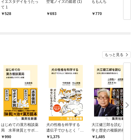
イエスタデイをうたっ
空電ノイズの姫君 (1)
ももんち
黒
て 1
528
693
770
もっと見る
はじめての漢方相談薬
犬の性格を科学する
大江健三郎を読む 文
ヤ
局 水草体質とサボテ
遺伝子でひもとく「最
学と歴史の複眼的視点
N
ン体質
良の友」の進化
から
990
1,375
1,485