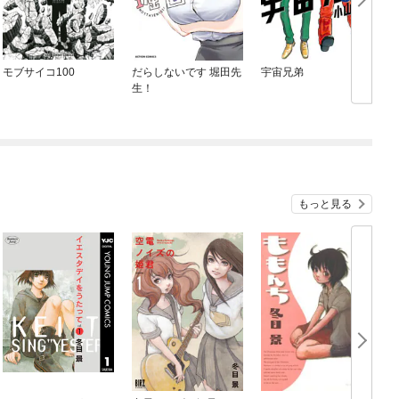
モブサイコ100
だらしないです 堀田先
宇宙兄弟
キ
生！
N
もっと見る