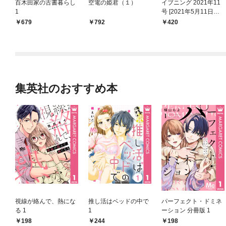
百木田家の古書暮らし
空電の姫君（１）
イブニング 2021年11
1
号 [2021年5月11日発
売]
679
792
420
集英社のおすすめ本
視線が絡んで、熱にな
推し活はベッドの中で
パーフェクト・ドミネ
る 1
1
ーション 分冊版 1
198
244
198