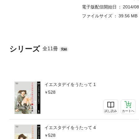
電子版配信開始日
2014/08
ファイルサイズ
39.56 MB
シリーズ
全11冊
完結
イエスタデイをうたって 1
528
試し読み
カートへ
イエスタデイをうたって 4
528