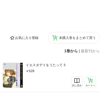
お気に入り登録
未購入巻をまとめて買う
1巻から
|
最新刊から
イエスタデイをうたって 3
528
試し読み
カートへ