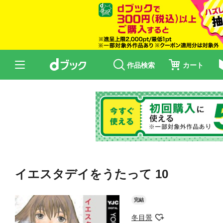
作品検索
カート
イエスタデイをうたって 10
完結
冬目景