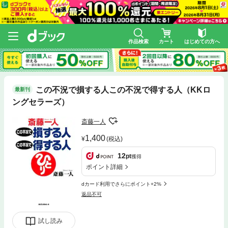
作品検索
カート
はじめての方へ
この不況で損する人この不況で得する人（KKロ
最新刊
ングセラーズ）
斎藤一人
1,400
(税込)
12
pt
獲得
ポイント詳細
dカード利用でさらにポイント+2%
返品不可
試し読み