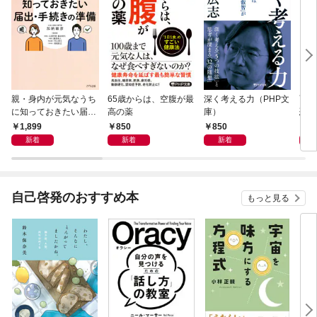
親・身内が元気なうち
65歳からは、空腹が最
深く考える力（PHP文
面白
に知っておきたい届
高の薬
庫）
恐竜
出・手続きの準備（き
1,899
850
850
9
ずな出版）
新着
新着
新着
自己啓発のおすすめ本
もっと見る