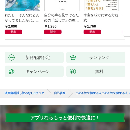
わたし、そんなにとん
自分の声を見つけるた
宇宙を味方にする方程
基地
がってましたかね。
めの「話し方」の教
式
るた
獅子座、Ａ型、丙午は
室 Ｏｒａｃｙ（オラ
2,090
1,980
1,760
2,
めぐる
シー）
新着
新着
新着
新刊配信予定
ランキング
キャンペーン
無料
漫画無料試し読みならdブック
自己啓発
この不況で損する人この不況で得する人（
アプリならもっと便利で快適に！