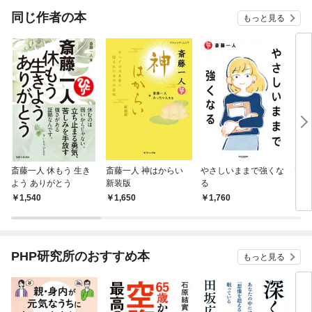
OMIC
同じ作者の本
もっと見る
斎藤一人 休もう 生き
斎藤一人 神はからい
やさしいままで強くな
斎藤
よう ありがとう
新装版
る
だよ
界
1,540
1,650
1,760
1,
PHP研究所のおすすめ本
もっと見る