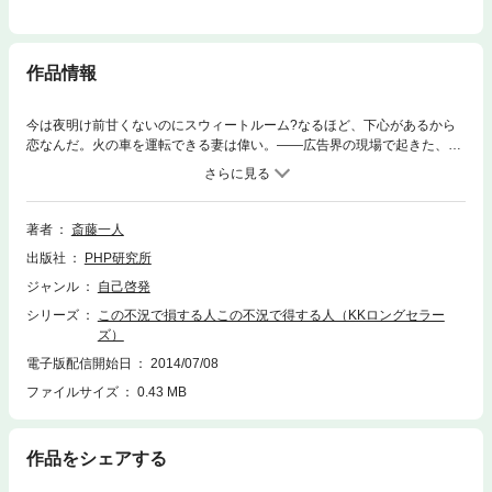
作品情報
今は夜明け前甘くないのにスウィートルーム?なるほど、下心があるから
恋なんだ。火の車を運転できる妻は偉い。――広告界の現場で起きた、珠
玉の「言葉の事件簿」を大容量でご紹介。笑いながら日本語を正しく覚え
られる!! 暗黒の時代の終わり、のはじまりです。そのときには、学ばなく
てはならないことがあるのです。その学びをみんなが終えたら朝日がのぼ
り、不況も直ります。それは、まさしく「日の丸」の時代、日本の時代が
著者
斎藤一人
くるのです。――こんな考え方があったのか!目からうろこがゴロゴロ落ち
出版社
PHP研究所
る。
ジャンル
自己啓発
シリーズ
この不況で損する人この不況で得する人（KKロングセラー
ズ）
電子版配信開始日
2014/07/08
ファイルサイズ
0.43 MB
作品をシェアする