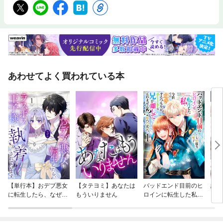
あわせてよく買われている本
【単行本】おデブ悪女
【タテヨミ】あなたは
バッドエンド目前のヒ
結界
に転生したら、なぜか
もういりません
ロインに転生した私、
ラスボス王子様に執着
今世では恋愛するつも
されています
りがチートな兄が離し
てくれません！？@C