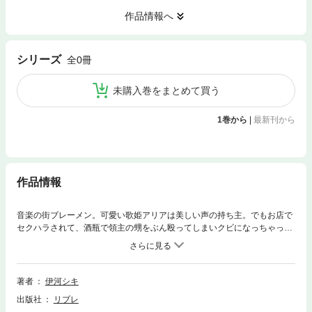
作品情報へ
シリーズ
全0冊
未購入巻をまとめて買う
1巻から
|
最新刊から
作品情報
音楽の街ブレーメン。可愛い歌姫アリアは美しい声の持ち主。でもお店で
セクハラされて、酒瓶で領主の甥をぶん殴ってしまいクビになっちゃっ
た！そのうえ、退職金代わりと言われて押し付けられたのは年寄りのロ
バ!?途方に暮れていたら、ニワトリを連れたカノン（ギター担当）、犬を
連れたタクト（ドラム担当）に出会って、一緒に行くことになるのだが？
にぎやかな演奏と恋の魔法が繰り広げられる、ミラクルミュージック♪ラ
著者
伊河シキ
ブストーリー☆
出版社
リブレ