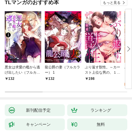
TLマンガのおすすめ本
もっと見る
悪女は求愛の檻から逃
龍公爵の妻（フルカラ
ぶり返す獣性。～カー
恋す
げ出したい（フルカラ
ー） 1
スト上位な男の、１０
【fo
ー） 1
年越しの激愛１
2
132
132
198
試
新刊配信予定
ランキング
キャンペーン
無料