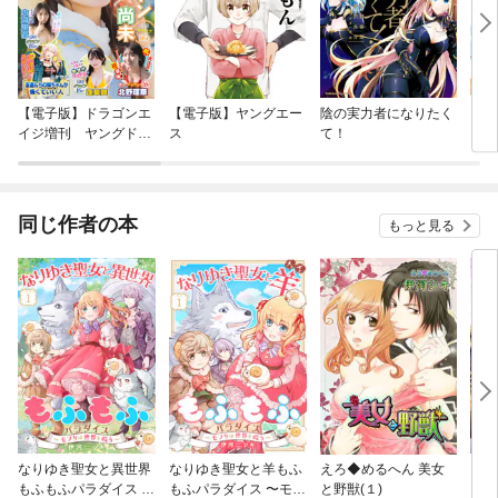
【電子版】ドラゴンエ
【電子版】ヤングエー
陰の実力者になりたく
この
イジ増刊 ヤングドラ
ス
て！
との
ゴンエイジ
溺れ
【単
特典
同じ作者の本
もっと見る
なりゆき聖女と異世界
なりゆき聖女と羊もふ
えろ◆めるへん 美女
えろ
もふもふパラダイス 〜
もふパラダイス 〜モフ
と野獣(１)
る森