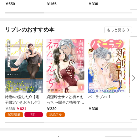
モフりは世界を救う〜
りは世界を救う〜 第
れた
550
165
330
2
【合冊版・描きおろし
1巻
付】 第1巻
リブレのおすすめ本
もっと見る
特級αの愛したΩ【電
貞潔騎士サマと初々え
バニラブvol.1
偽者
子限定かきおろし付】
っち 〜閨事ご指導でき
どで
かねます！〜（1）
888
621
220
330
1
試読増量
割引
試読フル