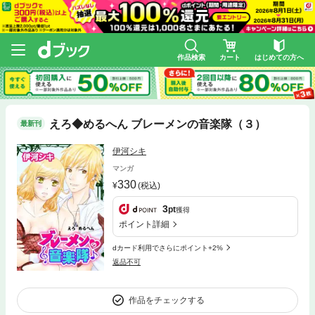
作品検索
カート
はじめての方へ
えろ◆めるへん ブレーメンの音楽隊（３）
最新刊
伊河シキ
マンガ
330
(税込)
3
pt
獲得
ポイント詳細
dカード利用でさらにポイント+2%
返品不可
作品をチェックする