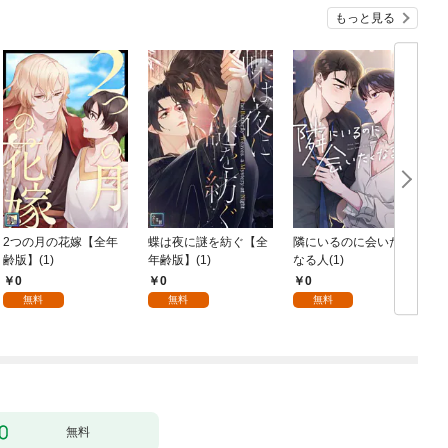
もっと見る
2つの月の花嫁【全年
蝶は夜に謎を紡ぐ【全
隣にいるのに会いたく
齢版】(1)
年齢版】(1)
なる人(1)
0
0
0
無料
無料
無料
無料