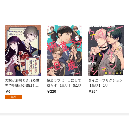
美貌が邪悪とされる世
極道ラブは一日にして
タイニーフリクション
界で地味顔令嬢はした
成らず 【単話】 第1話
【単話】 1話
たかに生き抜く 【分冊
0
220
264
版】 1話
無料