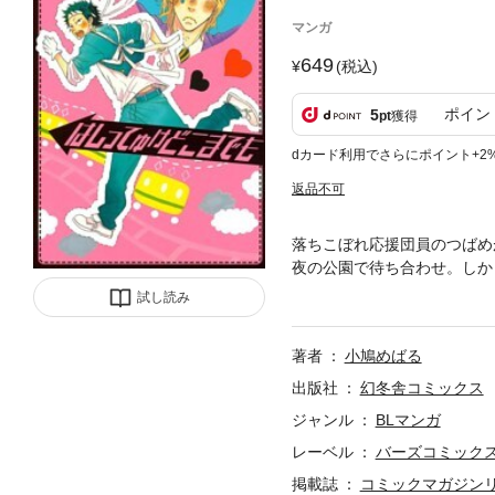
マンガ
649
(税込)
ポイン
5
pt
獲得
dカード利用でさらにポイント+2
返品不可
落ちこぼれ応援団員のつばめ
夜の公園で待ち合わせ。しか
ュンラブストーリーv
試し読み
著者
小鳩めばる
出版社
幻冬舎コミックス
ジャンル
BLマンガ
レーベル
バーズコミック
掲載誌
コミックマガジン