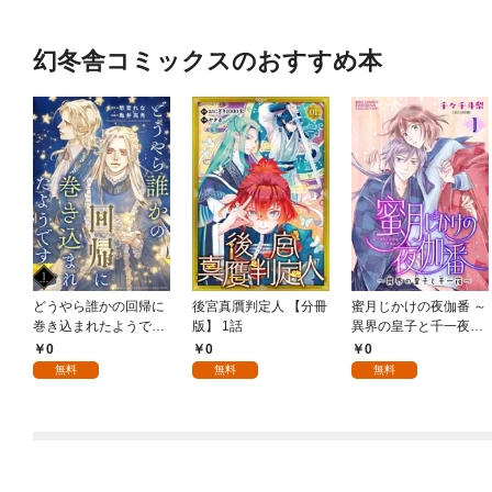
幻冬舎コミックスのおすすめ本
どうやら誰かの回帰に
後宮真贋判定人 【分冊
蜜月じかけの夜伽番 ～
巻き込まれたようです
版】 1話
異界の皇子と千一夜～
【分冊版】 1話
【分冊版】 1話
0
0
0
無料
無料
無料