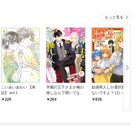
もっと見る
こいあいあわい 【単
学園の王子さまが俺の
奴隷商人しか選択肢が
話】 act.1
推しなんて聞いてない
ないですよ？ (1) ～ハ
(1
【単話】 1話
ーレム？なにそれおい
220
264
836
しいの？～