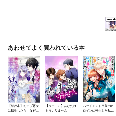
あわせてよく買われている本
【単行本】おデブ悪女
【タテヨミ】あなたは
バッドエンド目前のヒ
に転生したら、なぜか
もういりません
ロインに転生した私、
ラスボス王子様に執着
今世では恋愛するつも