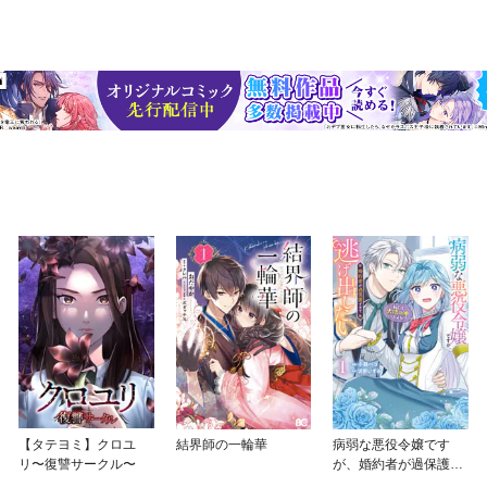
【タテヨミ】クロユ
結界師の一輪華
病弱な悪役令嬢です
リ〜復讐サークル〜
が、婚約者が過保護す
ぎて逃げ出したい(私た