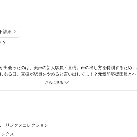
ト詳細
%
が出会ったのは、美声の新人駅員・直樹。声の出し方を特訓するため、
しある日、直樹が駅員をやめると言い出して…！？元気印応援団員とヘ
ス リンクスコレクション
リンクス