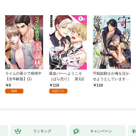
ライムの香りで発情中
吸血バーへようこそ
守銭奴騎士が俺を泣か
【全年齢版】(1)
［ばら売り］ 第1話
せようとしています
【単話】 1
0
110
110
無料
試読フル
ランキング
キャンペーン