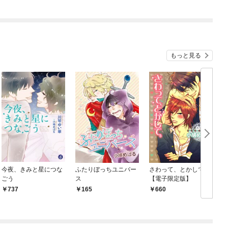
俺が異世界暮らしを始
めたら～ THE COMIC
もっと見る
今夜、きみと星につな
ふたりぼっちユニバー
さわって、とかして。
D
ごう
ス
【電子限定版】
737
165
660