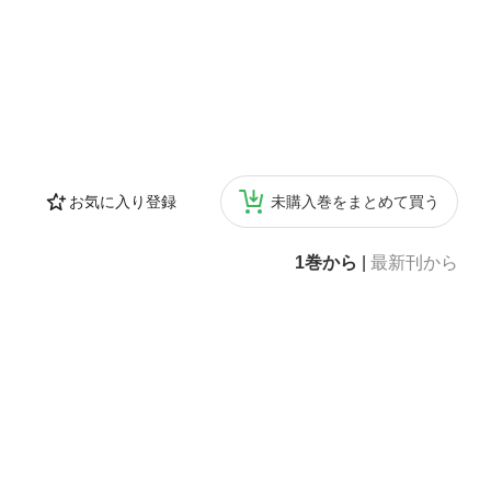
お気に入り登録
未購入巻をまとめて買う
1巻から
|
最新刊から