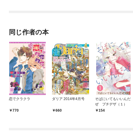
されています
りがチートな兄が離し
てくれません！？@C
OMIC
同じ作者の本
恋でクラクラ
ダリア 2014年4月号
そばにいてもいいんだ
ぜ プチデザ（１）
770
660
154