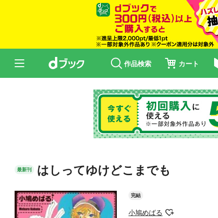
作品検索
カート
はしってゆけどこまでも
最新刊
完結
小鳩めばる