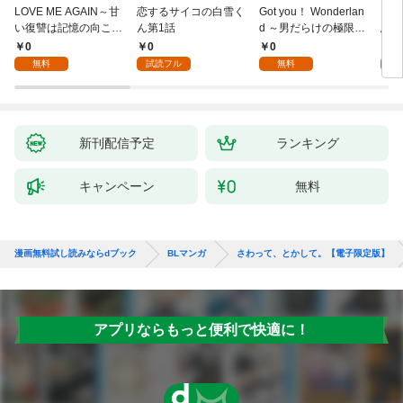
LOVE ME AGAIN～甘
恋するサイコの白雪く
Got you！ Wonderlan
ビバ
い復讐は記憶の向こう
ん第1話
d ～男だらけの極限ラ
鳥は
側～(1)
ブ～(1)
【全
0
0
0
0
無料
試読フル
無料
新刊配信予定
ランキング
キャンペーン
無料
漫画無料試し読みならdブック
BLマンガ
さわって、とかして。【電子限定版】
アプリならもっと便利で快適に！