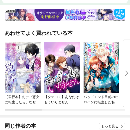
あわせてよく買われている本
【単行本】おデブ悪女
【タテヨミ】あなたは
バッドエンド目前のヒ
【タ
に転生したら、なぜか
もういりません
ロインに転生した私、
リ〜
ラスボス王子様に執着
今世では恋愛するつも
されています
りがチートな兄が離し
てくれません！？@C
OMIC
同じ作者の本
もっと見る