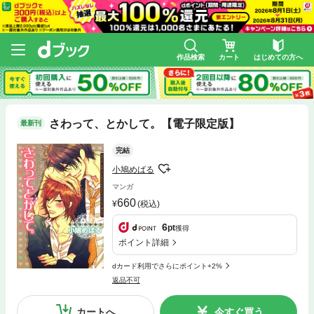
作品検索
カート
はじめての方へ
さわって、とかして。【電子限定版】
最新刊
完結
小鳩めばる
マンガ
660
(税込)
6
pt
獲得
ポイント詳細
dカード利用でさらにポイント+2%
返品不可
カートへ
今すぐ買う