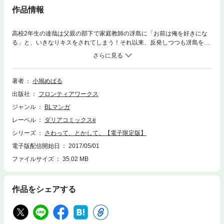
作品情報
高校2年生の達哉は父親の部下で家庭教師の冴島に「お前は俺を好きにな
る」と、いきなりキスをされてしまう！それ以来、反発しつつも冴島を意
識してしまう達哉だったが、いつもふざけた態度の冴島がどこまで本気な
のかわからなかった。なのに、時折見せる大人な表情にドキドキしちゃう
し、触れられると感じてしまって！？電子書籍でしか読めない描き下ろし
漫画「達哉、就職するの巻」を収録した、ちょっぴりHでキュートな短編
著者
小鳩めばる
集☆
出版社
フロンティアワークス
ジャンル
BLマンガ
レーベル
ダリアコミックスe
シリーズ
さわって、とかして。【電子限定版】
電子版配信開始日
2017/05/01
ファイルサイズ
35.02 MB
作品をシェアする