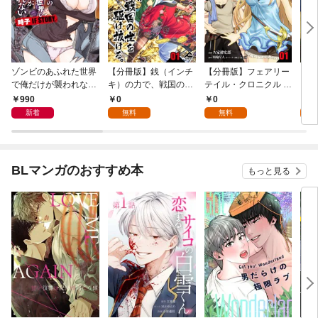
ゾンビのあふれた世界
【分冊版】銭（インチ
【分冊版】フェアリー
【分
で俺だけが襲われない
キ）の力で、戦国の世
テイル・クロニクル ～
タン
時子 IF STORY 1
を駆け抜ける。 第1話
空気読まない異世界ラ
第1
990
0
0
0
イフ～ 第1話
新着
無料
無料
BLマンガのおすすめ本
もっと見る