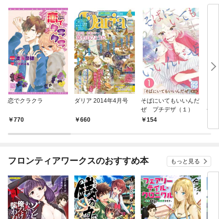
恋でクラクラ
ダリア 2014年4月号
そばにいてもいいんだ
そば
ぜ プチデザ（１）
ぜ
770
660
154
5
フロンティアワークスのおすすめ本
もっと見る