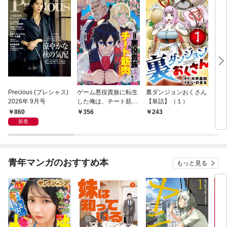
Precious (プレシャス)
ゲーム悪役貴族に転生
裏ダンジョンおくさん
あや
2026年 9月号
した俺は、チート筋肉
【単話】（１）
し夫
で無双する【単話】
倉で
860
356
243
1
（１）
る～
新着
青年マンガのおすすめ本
もっと見る