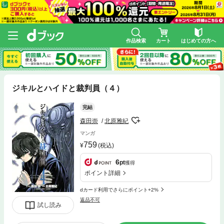
作品検索
カート
はじめての方へ
ジキルとハイドと裁判員（４）
完結
森田崇
北原雅紀
マンガ
759
(税込)
6
pt
獲得
ポイント詳細
dカード利用でさらにポイント+2%
返品不可
試し読み