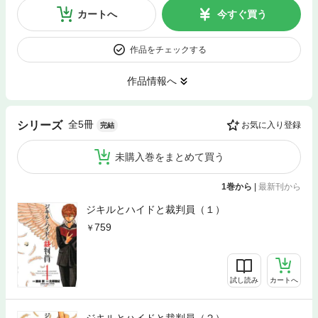
カートへ
今すぐ買う
作品をチェックする
作品情報へ
全5冊
シリーズ
お気に入り登録
完結
未購入巻をまとめて買う
1巻から
|
最新刊から
ジキルとハイドと裁判員（１）
759
試し読み
カートへ
ジキルとハイドと裁判員（２）