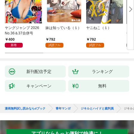
ヤングジャンプ 2026
妹は知っている（１）
ヤニねこ（１）
モー
No.36＆37合併号
6・3
日発
400
792
792
4
新着
試読フル
試読フル
新刊配信予定
ランキング
キャンペーン
無料
漫画無料試し読みならdブック
青年マンガ
ジキルとハイドと裁判員
ジキル
アプリならもっと便利で快適に！