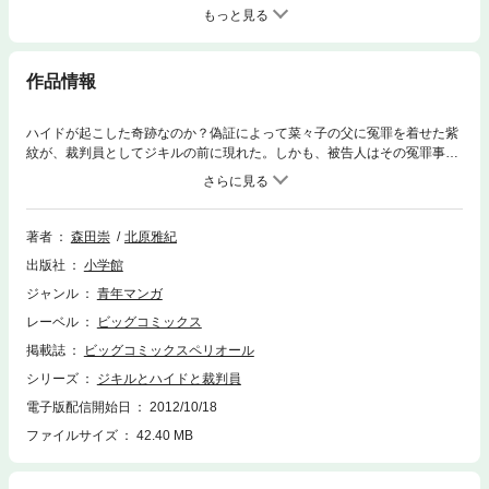
もっと見る
作品情報
ハイドが起こした奇跡なのか？偽証によって菜々子の父に冤罪を着せた紫
紋が、裁判員としてジキルの前に現れた。しかも、被告人はその冤罪事件
の真犯人、宇佐美。さらには、紫紋が偽証を隠すために殺害したかつての
不倫相手が、宇佐美の前妻という偶然。すべての役者が揃ったこの好機
に、ジキルは！？
著者
森田崇
北原雅紀
出版社
小学館
ジャンル
青年マンガ
レーベル
ビッグコミックス
掲載誌
ビッグコミックスペリオール
シリーズ
ジキルとハイドと裁判員
電子版配信開始日
2012/10/18
ファイルサイズ
42.40 MB