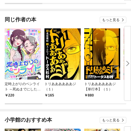
同じ作者の本
もっと見る
定時上がりのペンライ
トリああああああジ
トリああああああジ
ラン
ト ～死ぬまでにしたい
（１）
【単行本】（１）
（１
１億のコト～ 1巻
220
165
880
7
小学館のおすすめ本
もっと見る