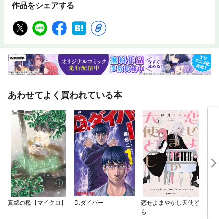
作品をシェアする
あわせてよく買われている本
真綿の檻【マイクロ】
D.ダイバー
恋せよまやかし天使ど
キン
も