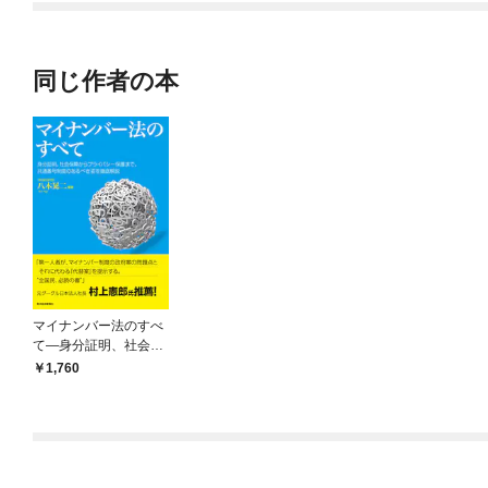
OMIC
同じ作者の本
マイナンバー法のすべ
て―身分証明、社会保
障からプライバシー保
1,760
護まで、 共通番号制
度のあるべき姿を徹底
解説