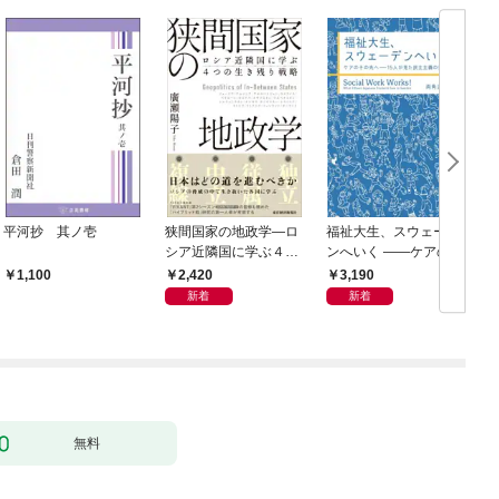
平河抄 其ノ壱
狭間国家の地政学―ロ
福祉大生、スウェーデ
シア近隣国に学ぶ４つ
ンへいく ――ケアのそ
の生き残り戦略
の先へ――15人が見た
2,420
3,190
1,100
民主主義の景色――
新着
新着
無料