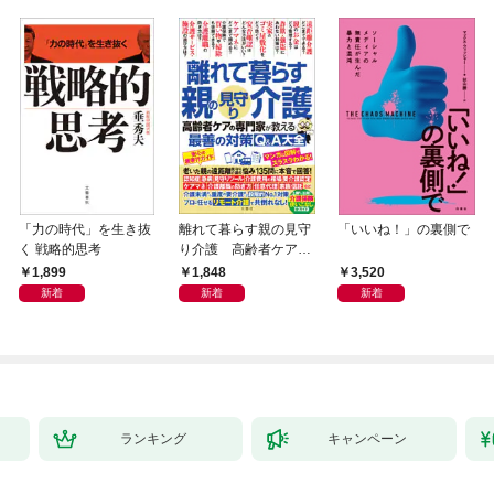
「力の時代」を生き抜
離れて暮らす親の見守
「いいね！」の裏側で
く 戦略的思考
り介護 高齢者ケアの
専門家が教える最善の
1,899
1,848
3,520
対策Q＆A大全
新着
新着
新着
ランキング
キャンペーン