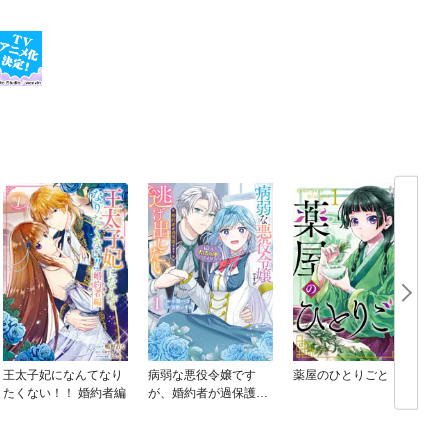
王太子妃になんてなり
病弱な悪役令嬢です
薬屋のひとりごと
たくない！！ 婚約者編
が、婚約者が過保護す
ぎて逃げ出したい(私た
ち犬猿の仲でしたよ
ね！？)