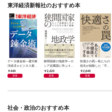
東洋経済新報社のおすすめ本
データ錬金術―週刊東
狭間国家の地政学―ロ
快適さの罠―私たちの
洋経済ｅビジネス新書
シア近隣国に学ぶ４つ
祖先が経験した「不快
Ｎo.493
の生き残り戦略
さ」が人生を充実させ
440
2,420
2,640
る
新着
新着
新着
社会・政治のおすすめ本