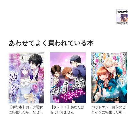
あわせてよく買われている本
【単行本】おデブ悪女
【タテヨミ】あなたは
バッドエンド目前のヒ
に転生したら、なぜか
もういりません
ロインに転生した私、
ラスボス王子様に執着
今世では恋愛するつも
されています
りがチートな兄が離し
てくれません！？@C