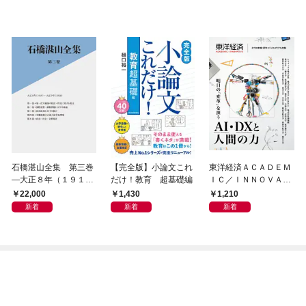
石橋湛山全集 第三巻
【完全版】小論文これ
東洋経済ＡＣＡＤＥＭ
―大正８年（１９１
だけ！教育 超基礎編
ＩＣ／ＩＮＮＯＶＡＴ
９）－大正９年（１９
ＩＶＥ 次代の教育・
22,000
1,430
1,210
２０）
研究・ビジネスモデル
新着
新着
新着
特集―明日の「変革」
を担うＡＩ・ＤＸと人
間の力