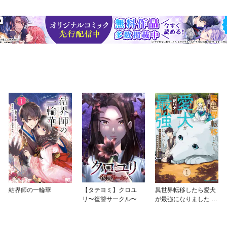
結界師の一輪華
【タテヨミ】クロユ
異世界転移したら愛犬
リ〜復讐サークル〜
が最強になりました ～
シルバーフェンリルと
俺が異世界暮らしを始
めたら～ THE COMIC