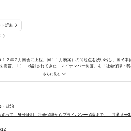
ント詳細
%
０１２年２月国会に上程、同１１月廃案）の問題点を洗い出し、国民本
を提言。１） 検討されてきた「マイナンバー制度」を「社会保障・税
書制度」「プライバシー保護制度」の４つに分解して、目的を明確にし
ーの共通化は、プライバシー保護の観点から必要最小限に留めるべきで
） 喫緊の社会保障・税の一体改革のためならば、マイナンバーは「納
入し、まずは、このテーマにしぼっていかに早く・安く・安全に実現す
プライバシー保護制度」の構築を急ぐ５） 逆に、これまで検討されて
マイ・ポータル、社会保障と税分野以外での情報連携基盤は必要ない６
会・政治
明書制度」については、時間をかけながらじっくり制度設計を行う７）
のすべて―身分証明、社会保障からプライバシー保護まで、 共通番号
のＩＣＴ技術の知恵を十分に活用した制度設計を心掛ける●やがてくる
ものにするための方策が見えてくる！
/12