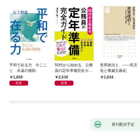
平和で在る力 今ここ
50代から始める 公務
世界政治１ ――民主
と 永遠の挑戦
員の定年準備完全ガイ
化と権威主義化
ド
1,650
2,530
1,034
新着
新着
新刊配信予定