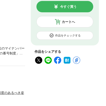
今すぐ買う
カートへ
作品をチェックする
位のマイナンバー
作品をシェアする
の番号制度」
たうえで制度設
あり、無暗に番
税者番号」兼
るかの議論に徹
きたマイナンバ
） その後、
 すべての制度
制度のあるべき姿
「マイナンバー」