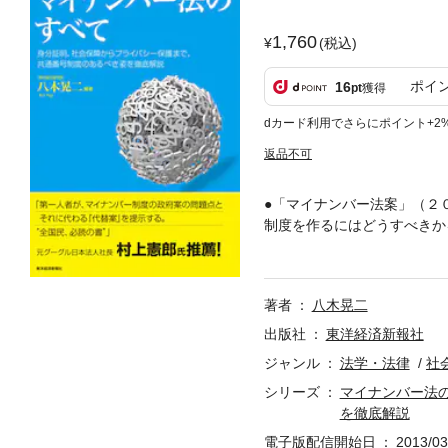
1,760
(税込)
ポイ
16
pt
獲得
dカード利用でさらにポイント+2
返品不可
●「マイナンバー法案」（２
制度を作るにはどうすべきか
「国民ＩＤ制度」「身元証明
計をし直す２） マイナンバ
号を共通化すべきではない３
著者
八木晃二
「社会保障番号」に限って導
する４） そして、同時に「
出版社
東洋経済新報社
ー制度の中で、ＩＣカード、
ジャンル
法学・法律
社
「国民ＩＤ制度」と「身元証
シリーズ
マイナンバー法
設計は、民間企業や国際標準
を徹底解説
時代を、便利・公平・安全な
電子版配信開始日
2013/03