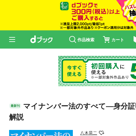
作品検索
カート
マイナンバー法のすべて―身分証
最新刊
解説
八木晃二