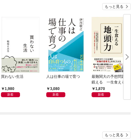
もっと見る
買わない生活
人は仕事の場で育つ
最難関大の予想問題で
鍛える 一生食える地
8
頭力
1,980
3,080
1,870
新着
新着
新着
もっと見る