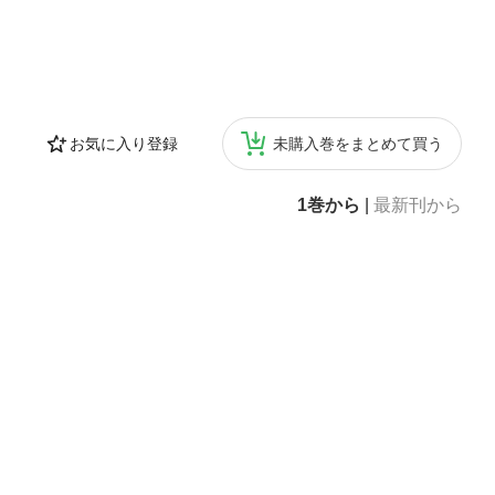
お気に入り登録
未購入巻をまとめて買う
1巻から
|
最新刊から