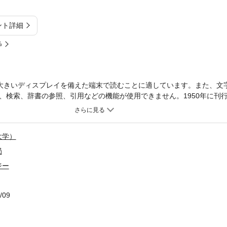
ント詳細
%
大きいディスプレイを備えた端末で読むことに適しています。また、文
、検索、辞書の参照、引用などの機能が使用できません。1950年に刊
身）の通信制テキスト。
大学）
局
ジー
/09