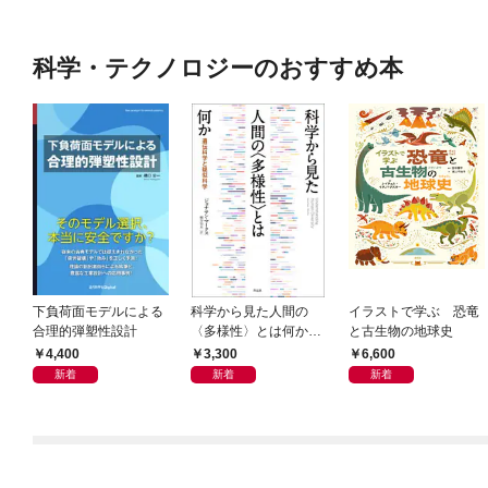
科学・テクノロジーのおすすめ本
下負荷面モデルによる
科学から見た人間の
イラストで学ぶ 恐竜
合理的弾塑性設計
〈多様性〉とは何か―
と古生物の地球史
―遺伝科学と疑似科学
4,400
3,300
6,600
新着
新着
新着