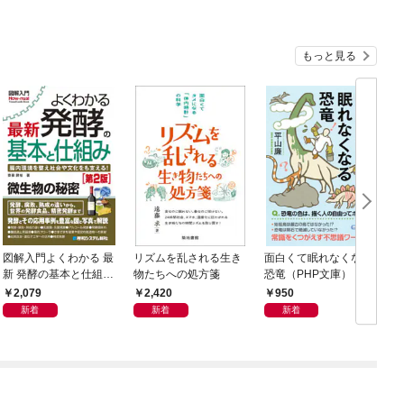
もっと見る
図解入門よくわかる 最
リズムを乱される生き
面白くて眠れなくなる
新 発酵の基本と仕組み
物たちへの処方箋
恐竜（PHP文庫）
［第2版］
2,079
2,420
950
新着
新着
新着