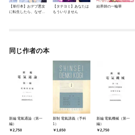
【単行本】おデブ悪女
【タテヨミ】あなたは
結界師の一輪華
に転生したら、なぜか
もういりません
ラスボス王子様に執着
されています
同じ作者の本
新編 電氣通論（第一
新制 電氣講義（予科
新編 電氣機械（第一
編）
1）
編）
2,750
1,650
2,750