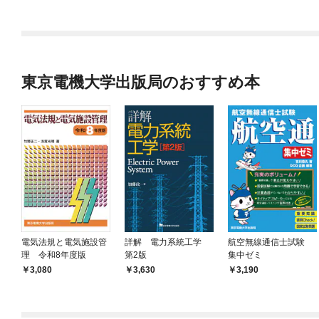
東京電機大学出版局のおすすめ本
電気法規と電気施設管
詳解 電力系統工学
航空無線通信士試験
理 令和8年度版
第2版
集中ゼミ
3,080
3,630
3,190