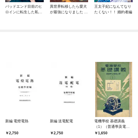
バッドエンド目前のヒ
異世界転移したら愛犬
王太子妃になんてなり
ロインに転生した私、
が最強になりました ～
たくない！！ 婚約者編
今世では恋愛するつも
シルバーフェンリルと
りがチートな兄が離し
俺が異世界暮らしを始
てくれません！？@C
めたら～ THE COMIC
OMIC
新編 電燈電熱
新編 送電配電
電機學校 基礎講義
（1）（普通學及電氣
工學）
2,750
2,750
1,650