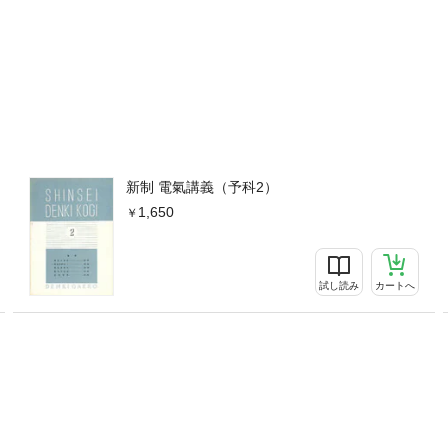
新制 電氣講義（予科2）
1,650
試し読み
カートへ