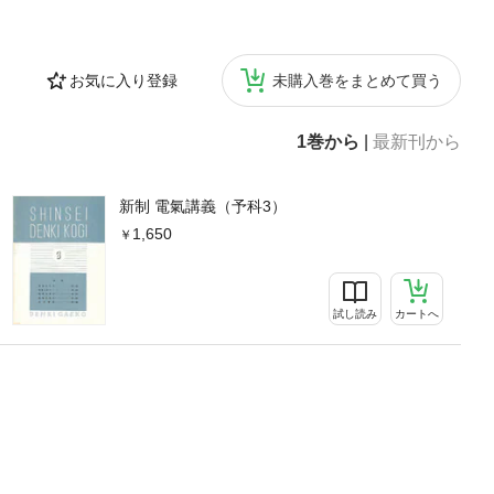
お気に入り登録
未購入巻をまとめて買う
1巻から
|
最新刊から
新制 電氣講義（予科3）
1,650
試し読み
カートへ