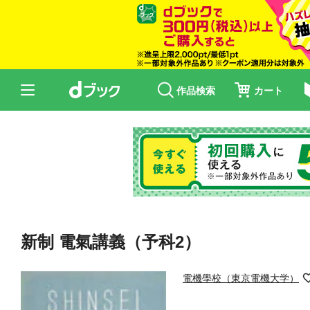
作品検索
カート
新制 電氣講義（予科2）
電機學校（東京電機大学）