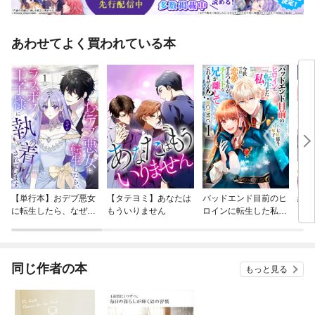
あわせてよく買われている本
【単行本】おデブ悪女
【タテヨミ】あなたは
バッドエンド目前のヒ
結界
に転生したら、なぜか
もういりません
ロインに転生した私、
ラスボス王子様に執着
今世では恋愛するつも
されています
りがチートな兄が離し
てくれません！？@C
OMIC
同じ作者の本
もっと見る