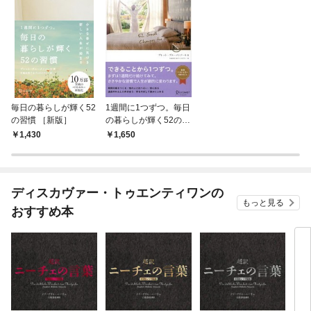
毎日の暮らしが輝く52
1週間に1つずつ。毎日
の習慣 ［新版］
の暮らしが輝く52の習
慣
1,430
1,650
ディスカヴァー・トゥエンティワンの
もっと見る
おすすめ本