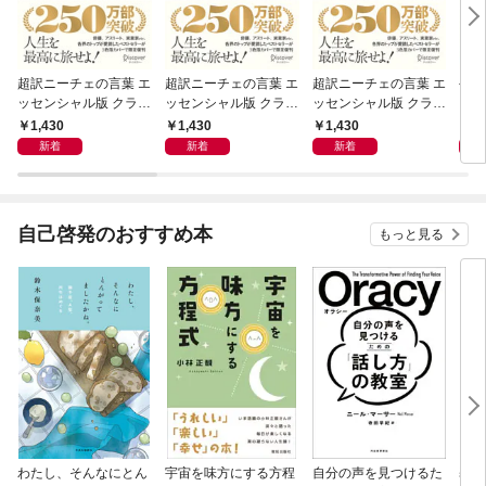
超訳ニーチェの言葉 エ
超訳ニーチェの言葉 エ
超訳ニーチェの言葉 エ
令和
ッセンシャル版 クラシ
ッセンシャル版 クラシ
ッセンシャル版 クラシ
ックカバー赤箔
ックカバー金箔
ックカバー銀箔
1,430
1,430
1,430
1,
新着
新着
新着
自己啓発のおすすめ本
もっと見る
わたし、そんなにとん
宇宙を味方にする方程
自分の声を見つけるた
基地