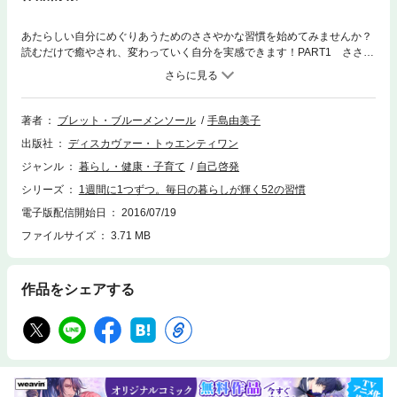
あたらしい自分にめぐりあうためのささやかな習慣を始めてみませんか？
読むだけで癒やされ、変わっていく自分を実感できます！PART1 ささや
かな幸せに気づくPART2 最高の毎日をつくりあげるPART3 すこやかな
自分に出会うPART4 美しい心で人生に向き合う＊時間の箱をつくる＊他
の人と比べない＊旅に出る＊過去のわたしに向き合う＊手をのばして誰か
にふれる …etc.女性のためのマインドフルネス！
著者
ブレット・ブルーメンソール
手島由美子
出版社
ディスカヴァー・トゥエンティワン
ジャンル
暮らし・健康・子育て
自己啓発
シリーズ
1週間に1つずつ。毎日の暮らしが輝く52の習慣
電子版配信開始日
2016/07/19
ファイルサイズ
3.71 MB
作品をシェアする