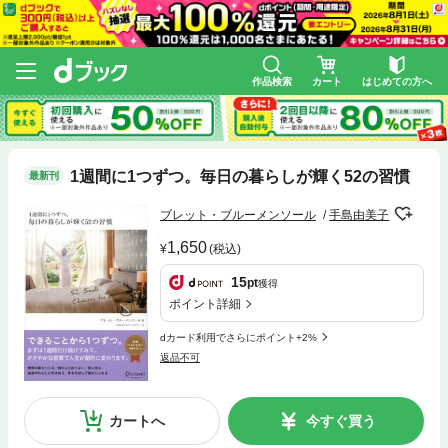
作品検索
カート
はじめての方へ
1週間に1つずつ。毎日の暮らしが輝く52の習慣
最新刊
ブレット・ブルーメンソール
手島由美子
1,650
(税込)
15
pt
獲得
ポイント詳細
dカード利用でさらにポイント+2%
返品不可
カートへ
今すぐ買う