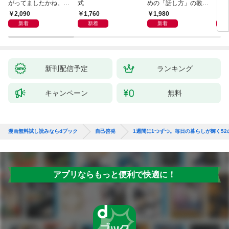
がってましたかね。
式
めの「話し方」の教
るた
獅子座、Ａ型、丙午は
室 Ｏｒａｃｙ（オラ
2,090
1,760
1,980
2,
めぐる
シー）
新着
新着
新着
新刊配信予定
ランキング
キャンペーン
無料
漫画無料試し読みならdブック
自己啓発
1週間に1つずつ。毎日の暮らしが輝く52
アプリならもっと便利で快適に！