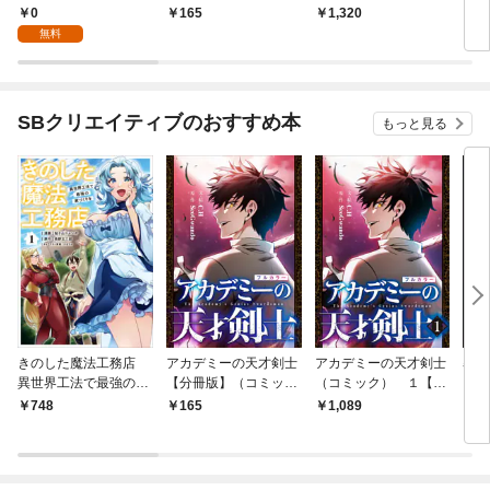
生してしまった【分冊
ハクと精霊さんたちの
いわたし～
生し
0
165
1,320
8
版】（コミック） １
植物園～ 連載版：1-1
ック
無料
話
SBクリエイティブのおすすめ本
もっと見る
きのした魔法工務店
アカデミーの天才剣士
アカデミーの天才剣士
暴君
異世界工法で最強の家
【分冊版】（コミッ
（コミック） １【フ
【分
づくりを（コミック）
ク） １話【フルカラ
ルカラー】
ク）
748
165
1,089
1
１
ー】
ー】