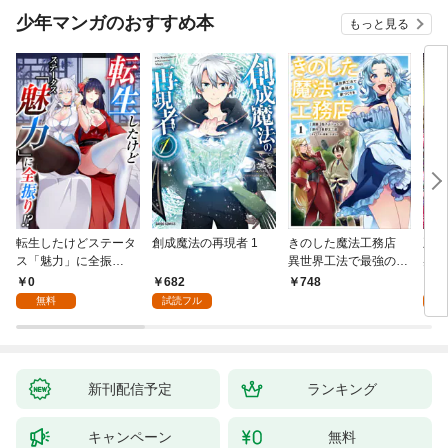
少年マンガのおすすめ本
もっと見る
転生したけどステータ
創成魔法の再現者 1
きのした魔法工務店
王位
ス「魅力」に全振
異世界工法で最強の家
兆候
り！？(1)
づくりを（コミック）
入れ
0
682
0
748
１
る。
無料
試読フル
新刊配信予定
ランキング
キャンペーン
無料