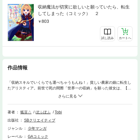
収納魔法が切実に欲しいと願っていたら、転生
してしまった（コミック） ２
803
試し読み
カートへ
作品情報
「収納スキルでいくらでも運べちゃうもんね！」貧しい農家の娘に転生し
たアリスティア。前世で死の間際「世界一の収納」を願った彼女は、【無
限の収納スキル】と【チート級の魔力】を授かる。やがて彼女は大好きな
家族や友達に囲まれ、その才能を存分に発揮していく――。自慢のスキル
で第二の人生を健やかに謳歌！異世界まったり収納ファンタジー開幕！
著者
狐豆△
ぽふぽふ
Tobi
出版社
SBクリエイティブ
ジャンル
少年マンガ
レーベル
GAコミック