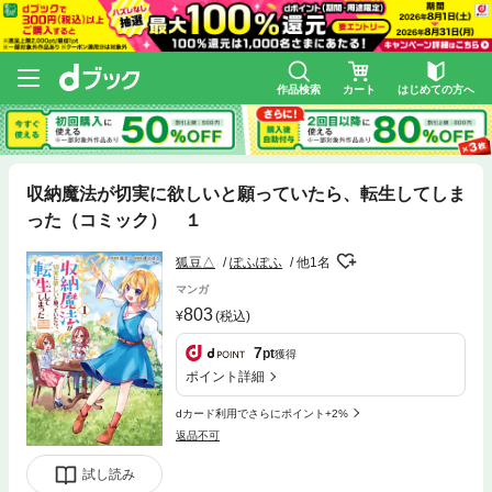
作品検索
カート
はじめての方へ
収納魔法が切実に欲しいと願っていたら、転生してしま
った（コミック） １
狐豆△
ぽふぽふ
他1名
マンガ
803
(税込)
7
pt
獲得
ポイント詳細
dカード利用でさらにポイント+2%
返品不可
試し読み