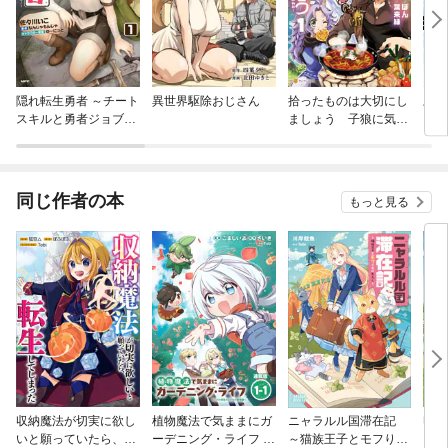
隠れ転生勇者 ～チート
異世界駆除おじさん
拾ったものは大切にし
願っ
スキルと勇者ジョブを
ましょう 子狼に気に
ら
隠して第二の人生を楽
入られた男の転移物語
～引
しんでやる！～
行き
師匠
めち
同じ作者の本
もっと見る
～
収納魔法が切実に欲し
植物魔法で気ままにガ
ニャラルル国滞在記
収納
いと願っていたら、転
ーデニング・ライフ ～
～猫族王子とモフりた
いと