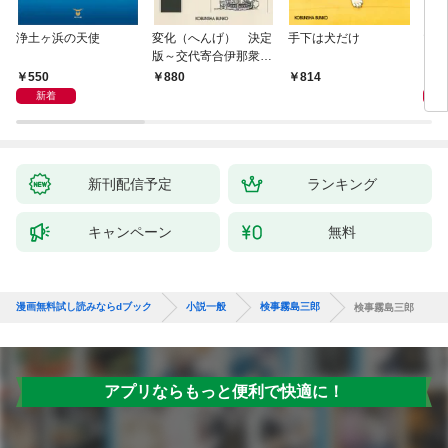
浄土ヶ浜の天使
変化（へんげ） 決定
手下は犬だけ
マリ
版～交代寄合伊那衆異
聞（1）～
550
1,
880
814
新着
新刊配信予定
ランキング
キャンペーン
無料
漫画無料試し読みならdブック
小説一般
検事霧島三郎
検事霧島三郎
アプリならもっと便利で快適に！