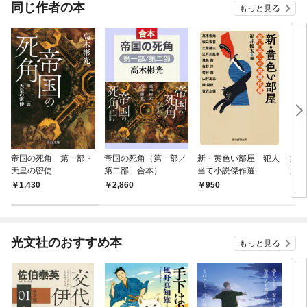
OMI
同じ作者の本
もっと見る
帝国の死角 第一部・
帝国の死角（第一部／
新・黄色い部屋 犯人
妖婦
天皇の密使
第二部 合本）
当て小説傑作選
津恭
らぶ
1,430
2,860
950
1,
光文社のおすすめ本
もっと見る