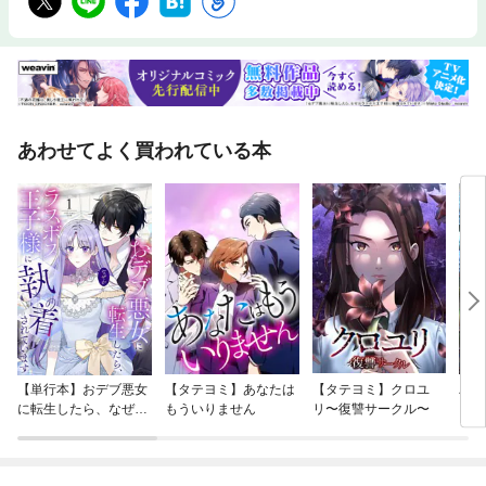
あわせてよく買われている本
【単行本】おデブ悪女
【タテヨミ】あなたは
【タテヨミ】クロユ
バッ
に転生したら、なぜか
もういりません
リ〜復讐サークル〜
ロイ
ラスボス王子様に執着
今世
されています
りが
てく