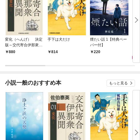
変化（へんげ） 決定
手下は犬だけ
煙たい話 1【特典ペー
マリ
版～交代寄合伊那衆異
パー付】
聞（1）～
1,
880
814
220
小説一般のおすすめ本
もっと見る