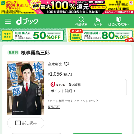
作品検索
カート
はじめての方へ
検事霧島三郎
最新刊
高木彬光
1,056
(税込)
9
pt
獲得
ポイント詳細
dカード利用でさらにポイント+2%
返品不可
試し読み