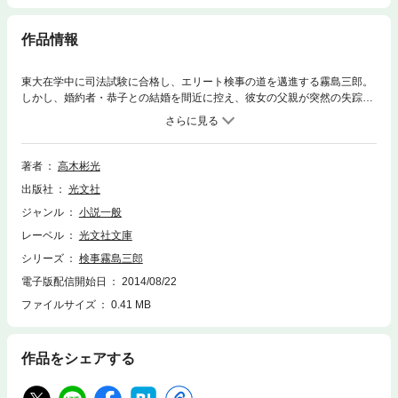
作品情報
東大在学中に司法試験に合格し、エリート検事の道を邁進する霧島三郎。
しかし、婚約者・恭子との結婚を間近に控え、彼女の父親が突然の失踪。
のみならずヘロイン所持、殺人の嫌疑までかけられる……。瞬く間に危機
的状況に追い込まれた三郎は、愛を貫くため、辞職覚悟で独自捜査に乗り
出す！ 苦悩しながらも奮闘する若き検事の姿を、スリリングに描き出す
傑作ミステリー！
著者
高木彬光
出版社
光文社
ジャンル
小説一般
レーベル
光文社文庫
シリーズ
検事霧島三郎
電子版配信開始日
2014/08/22
ファイルサイズ
0.41 MB
作品をシェアする