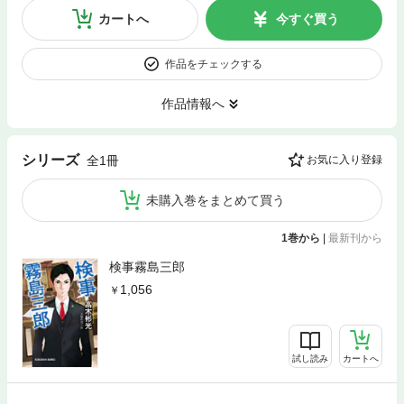
カートへ
今すぐ買う
作品をチェックする
作品情報へ
シリーズ
全1冊
お気に入り登録
未購入巻をまとめて買う
1巻から
|
最新刊から
検事霧島三郎
1,056
試し読み
カートへ