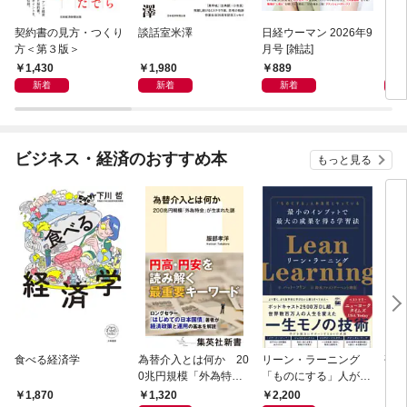
契約書の見方・つくり
談話室米澤
日経ウーマン 2026年9
日経
方＜第３版＞
月号 [雑誌]
ト！
【表
1,430
1,980
889
8
新着
新着
新着
ビジネス・経済のおすすめ本
もっと見る
食べる経済学
為替介入とは何か 20
リーン・ラーニング
研究
0兆円規模「外為特
「ものにする」人が自
会」が生まれた謎
然とやっている 最小の
1,320
2,200
5,
1,870