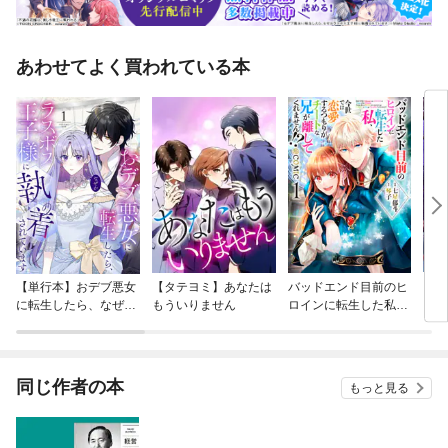
あわせてよく買われている本
【単行本】おデブ悪女
【タテヨミ】あなたは
バッドエンド目前のヒ
【タ
に転生したら、なぜか
もういりません
ロインに転生した私、
リ〜
ラスボス王子様に執着
今世では恋愛するつも
されています
りがチートな兄が離し
てくれません！？@C
OMIC
同じ作者の本
もっと見る