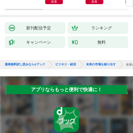
インプットで最大の成
新着
新着
果を得る学習法
新刊配信予定
ランキング
キャンペーン
無料
漫画無料試し読みならdブック
ビジネス・経済
未来の市場を創り出す
未来
アプリならもっと便利で快適に！