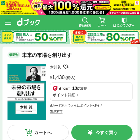
作品検索
カート
はじめての方へ
未来の市場を創り出す
最新刊
木川眞
1,430
(税込)
13
pt
獲得
ポイント詳細
dカード利用でさらにポイント+2%
返品不可
カートへ
今すぐ買う