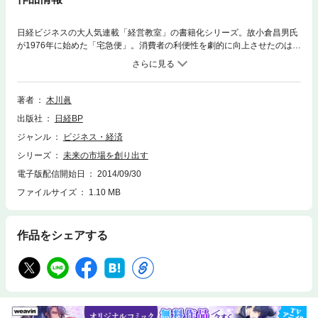
日経ビジネスの大人気連載「経営教室」の書籍化シリーズ。故小倉昌男氏
が1976年に始めた「宅急便」。消費者の利便性を劇的に向上させたのはも
ちろんのこと、 通販業界など新たな産業を生み落とす原動力になるなど産
業史に残るイノベーションだったと言える。 なぜヤマト運輸と小倉氏は宅
急便という新市場を作り上げることができたのか――。 未来の市場を作り
出す秘訣を木川眞社長が指南する。
著者
木川眞
出版社
日経BP
ジャンル
ビジネス・経済
シリーズ
未来の市場を創り出す
電子版配信開始日
2014/09/30
ファイルサイズ
1.10 MB
作品をシェアする