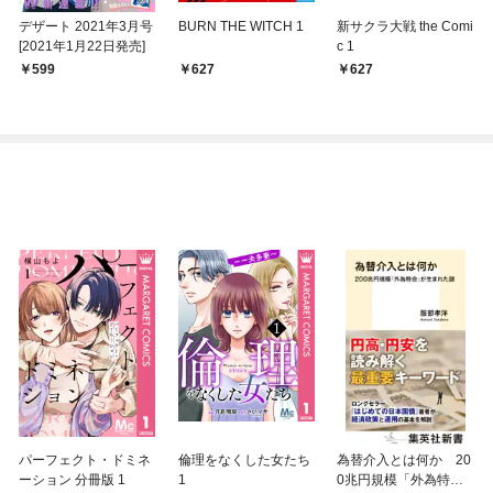
デザート 2021年3月号
BURN THE WITCH 1
新サクラ大戦 the Comi
[2021年1月22日発売]
c 1
599
627
627
パーフェクト・ドミネ
倫理をなくした女たち
為替介入とは何か 20
ーション 分冊版 1
1
0兆円規模「外為特