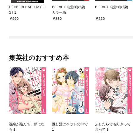
DON’T BLEACH MY FI
BLEACH 獄頤鳴鳴篇
BLEACH 獄頤鳴鳴篇
ST 1
カラー版
990
330
220
集英社のおすすめ本
視線が絡んで、熱にな
推し活はベッドの中で
ふしだらでも好きって
る 1
1
言って 1