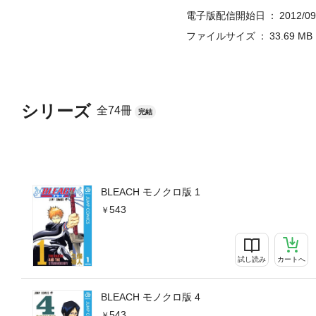
電子版配信開始日
2012/09
ファイルサイズ
33.69 MB
シリーズ
全74冊
完結
BLEACH モノクロ版 1
543
試し読み
カートへ
BLEACH モノクロ版 4
543