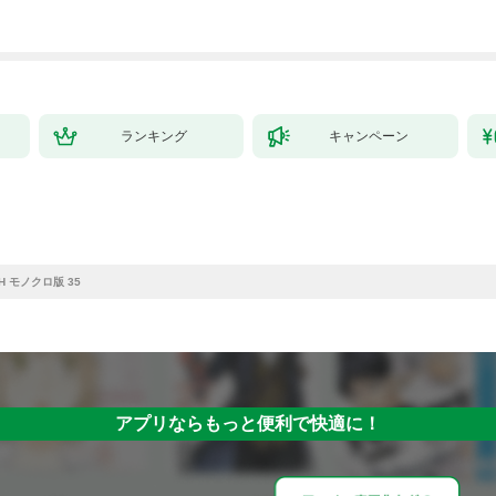
大学をクビになった
が、出世した元教え子
たちのおかげで何も困
らない件～【単行本
版】 1巻
ランキング
キャンペーン
CH モノクロ版 35
アプリならもっと便利で快適に！