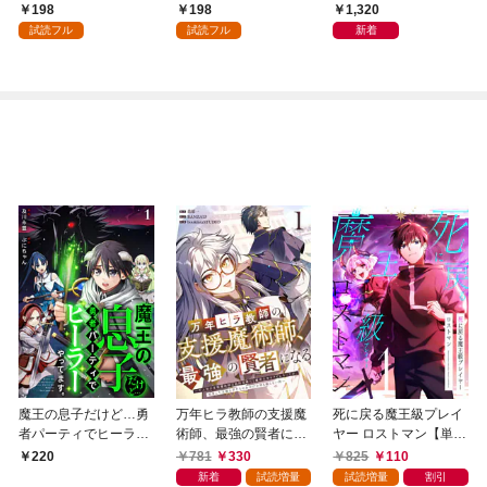
会」が生まれた謎
198
198
1,320
試読フル
試読フル
新着
魔王の息子だけど…勇
万年ヒラ教師の支援魔
死に戻る魔王級プレイ
者パーティでヒーラー
術師、最強の賢者にな
ヤー ロストマン【単行
やってます。1
る～不人気の支援魔術
本版】 1巻
781
330
825
110
220
師は給料泥棒だと魔術
新着
試読増量
試読増量
割引