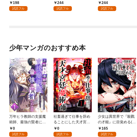
198
244
244
試読フル
試読フル
試読フル
少年マンガのおすすめ本
万年ヒラ教師の支援魔
社畜過ぎて仕事を辞め
少女は異世界で『殺戮
術師、最強の賢者にな
ることにした天才宮廷
の才能』に目覚める(話
る～不人気の支援魔術
魔術師～辺境の地でス
売り) #1
0
0
165
師は給料泥棒だと魔術
ローライフを夢見る
試読フル
試読フル
試読フル