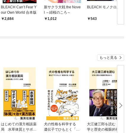
BLEACH Can’t Fear Y
新サクラ大戦 the Nove
BLEACH モノクロ版 1
B
our Own World 合本版
l ～緋桜のころ～
2,684
1,012
543
もっと見る
はじめての漢方相談薬
犬の性格を科学する
大江健三郎を読む 文
ヤ
局 水草体質とサボテ
遺伝子でひもとく「最
学と歴史の複眼的視点
N