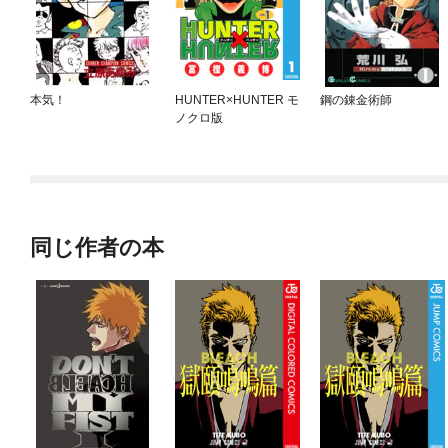
本気！
HUNTER×HUNTER モ
鋼の錬金術師
ノクロ版
同じ作者の本