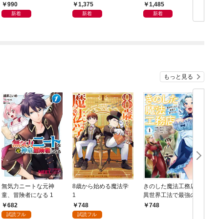
ン体質
良の友」の進化
から
990
1,375
1,485
新着
新着
新着
もっと見る
無気力ニートな元神
8歳から始める魔法学
きのした魔法工務店
童、冒険者になる 1
1
異世界工法で最強の家
づくりを（コミック）
682
748
748
１
試読フル
試読フル