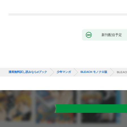
大学をクビになった
が、不届き者を倒して
が、出世した元教え子
いたら『最果ての魔
たちのおかげで何も困
女』と呼ばれるように
らない件～ 第1話
なる～ 第1話
新刊配信予定
漫画無料試し読みならdブック
少年マンガ
BLEACH モノクロ版
BLEA