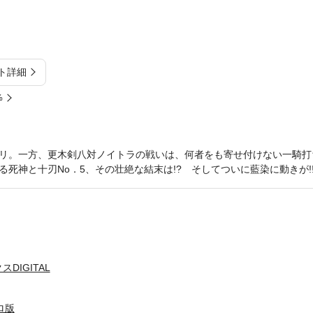
ト詳細
%
リ。一方、更木剣八対ノイトラの戦いは、何者をも寄せ付けない一騎打
死神と十刃No．5、その壮絶な結末は!? そしてついに藍染に動きが!
DIGITAL
ロ版