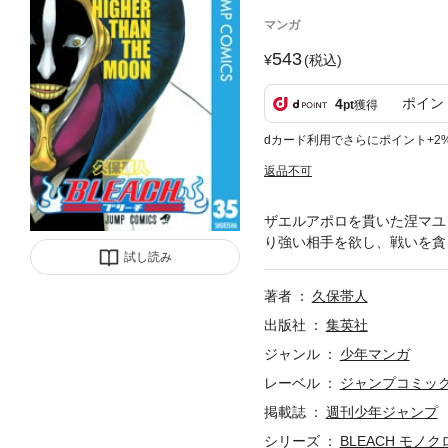
マンガ
543
(税込)
ポイン
4
pt
獲得
dカード利用でさらにポイント+2
返品不可
ザエルアポロを貫いた涅マユ
り強い相手を欲し、戦いを貪る
試し読み
著者
久保帯人
出版社
集英社
ジャンル
少年マンガ
レーベル
ジャンプコミックス
掲載誌
週刊少年ジャンプ
シリーズ
BLEACH モノク