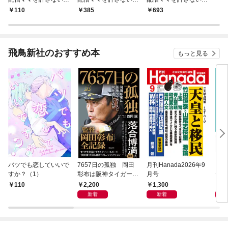
（1）
【合本版】（1）
【単行本版】
110
385
693
飛鳥新社のおすすめ本
もっと見る
バツでも恋していいで
7657日の孤独 岡田
月刊Hanada2026年9
１日
すか？（1）
彰布は阪神タイガース
月号
ヤモ
に何を遺したのか
える
2,200
1,300
1,
110
ノー
新着
新着