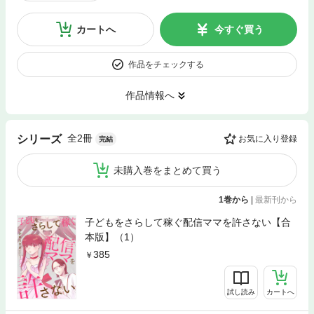
カートへ
今すぐ買う
作品をチェックする
作品情報へ
全2冊
シリーズ
お気に入り登録
完結
未購入巻をまとめて買う
1巻から
|
最新刊から
子どもをさらして稼ぐ配信ママを許さない【合
本版】（1）
385
試し読み
カートへ