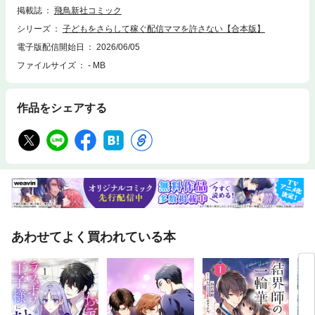
とママ友たちは大切な娘を守るため、狂気へと突き進む大人との泥沼の戦
掲載誌
飛鳥新社コミック
いに身を投じていく。
シリーズ
子どもをさらして稼ぐ配信ママを許さない【合本版】
電子版配信開始日
2026/06/05
ファイルサイズ
- MB
作品をシェアする
あわせてよく買われている本