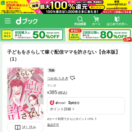
作品検索
カート
はじめての方へ
子どもをさらして稼ぐ配信ママを許さない【合本版】
（1）
完結
つかれうさぎ
マンガ
385
(税込)
3
pt
獲得
ポイント詳細
dカード利用でさらにポイント+2%
返品不可
試し読み