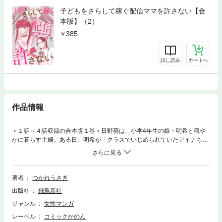
子どもをさらして稼ぐ配信ママを許さない【合
本版】（2）
385
試し読み
カートへ
作品情報
＜１話～４話収録の合本版１巻＞日野葵は、小学4年生の娘・明希と穏や
かに暮らす主婦。ある日、明希が「クラスでいじめられていたアイナちゃ
んを仲間にいれた」と聞き、娘たちの成長を喜んでいた。いじめの原因
が、アイナが母親と運営するYouTubeチャンネルだと知り、葵は軽い気持
ちで検索する。しかし画面に映ったのは、下着同然の姿で私生活を晒され
る少女と、群がる男たちの卑猥なコメントだった。「やりたくないけど、
著者
つかれうさぎ
生活のためだから……」 そう力なく笑うアイナに無力感を感じる葵。娘に
出版社
飛鳥新社
は「絶対に撮影には関わらないで」と固く言い含めるが、その懸念を嘲笑
うかのように、配信ママは明希や他の友達をも「コンテンツ」として無断
ジャンル
女性マンガ
で晒してしまう。娘の安全、そして奪われた少女の尊厳。「子どものた
レーベル
コミックかのん
め」という免罪符を盾に、娘やその友達を切り売りして貢ぐ配信ママ。葵