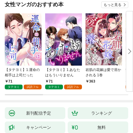
女性マンガのおすすめ本
もっと見る
【タテヨミ】1.運命の
【タテヨミ】1.あなた
岩肌の花嫁は愛で溶か
愛し
相手は上司だった
はもういりません
される 1巻
い 
71
71
1
363
タテヨミ
試読フル
タテヨミ
試読フル
試
新刊配信予定
ランキング
キャンペーン
無料