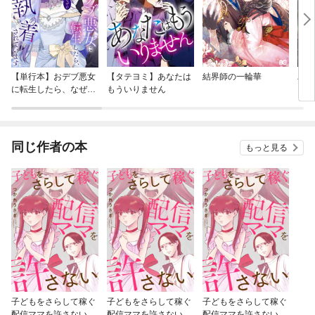
【単行本】おデブ悪女
【タテヨミ】あなたは
結界師の一輪華
バッ
に転生したら、なぜか
もういりません
ロイ
ラスボス王子様に執着
今世
されています
りが
てく
OMI
同じ作者の本
もっと見る
子どもをさらして稼ぐ
子どもをさらして稼ぐ
子どもをさらして稼ぐ
配信ママを許さない
配信ママを許さない
配信ママを許さない