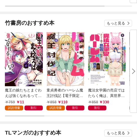
【分冊版1/12】
竹書房のおすすめ本
もっと見る
魔王の娘たちとまぐわ
童貞勇者のハーレム魔
魔法女学園の売店では
夫婦
えば強くなれるって本
王討伐記【電子限定特
たらく俺は、異世界か
ファ
当ですか？【特典ペー
典付き】 (1)
ら召喚された『ハーレ
った
759
11
858
110
858
330
8
パー付き】【カラーペ
ム先生』です。 (1)
(1)
試読増量
割引
試読増量
割引
割引
試
ージ増量版】 (1)
TLマンガのおすすめ本
もっと見る