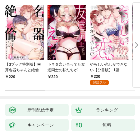
【dブック特別版】幸
下ネタ言い合ってた友
やらしい恋しかできな
「本
薄名器ちゃんと絶倫エ
達同士の私たちが…一
い【分冊版】 1話
なろ
リートくん むさぼりエ
晩中えっちしてる【TL
女が
220
220
220
2
ッチが甘すぎる（分冊
版】(1)
快感
試読フル
版） 【第1話】
た。
新刊配信予定
ランキング
キャンペーン
無料