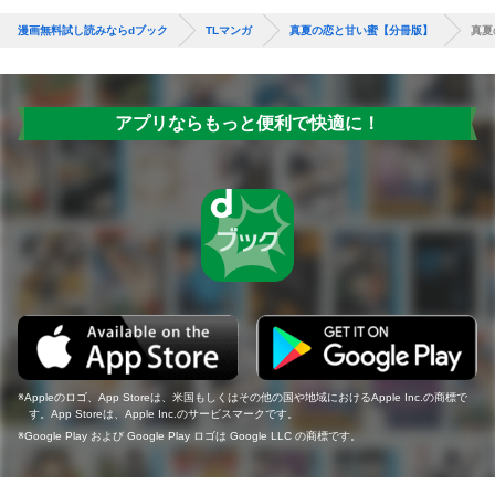
漫画無料試し読みならdブック
TLマンガ
真夏の恋と甘い蜜【分冊版】
真夏
アプリならもっと便利で快適に！
Appleのロゴ、App Storeは、米国もしくはその他の国や地域におけるApple Inc.の商標で
す。App Storeは、Apple Inc.のサービスマークです。
Google Play および Google Play ロゴは Google LLC の商標です。