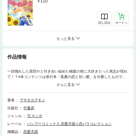
110
試し読み
カートへ
もっと見る
作品情報
一目惚れした原田ｸﾝと付き合い始めた柚葉の前に大好きだった篤志が現れ
て！？※本コンテンツは単行本「真夏の恋と甘い蜜」を分冊したもので
す。
著者
アサオカアキノ
出版社
竹書房
ジャンル
TLマンガ
レーベル
バンブーコミックス 恋愛天国☆恋パラコレクション
掲載誌
恋愛天国