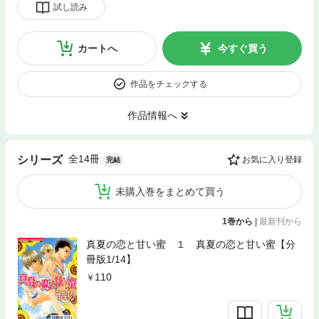
試し読み
カートへ
今すぐ買う
作品をチェックする
作品情報へ
全14冊
シリーズ
お気に入り登録
完結
未購入巻をまとめて買う
1巻から
|
最新刊から
真夏の恋と甘い蜜 １ 真夏の恋と甘い蜜【分
冊版1/14】
110