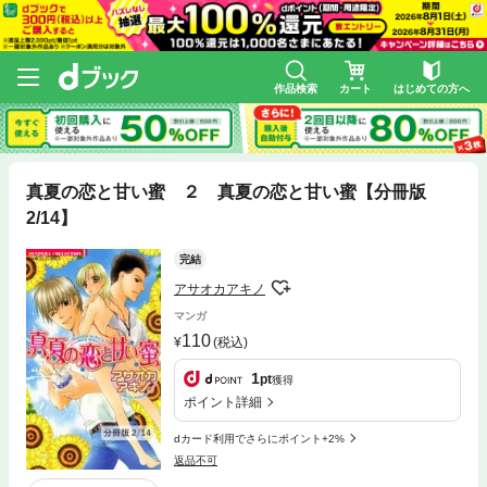
作品検索
カート
はじめての方へ
真夏の恋と甘い蜜 ２ 真夏の恋と甘い蜜【分冊版
2/14】
完結
アサオカアキノ
マンガ
110
(税込)
1
pt
獲得
ポイント詳細
dカード利用でさらにポイント+2%
返品不可