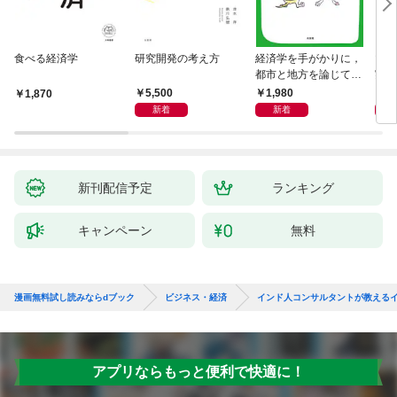
食べる経済学
研究開発の考え方
経済学を手がかりに，
マン
都市と地方を論じてみ
実 
よう
化」
5,500
1,980
1,
1,870
新着
新着
新刊配信予定
ランキング
キャンペーン
無料
漫画無料試し読みならdブック
ビジネス・経済
インド人コンサルタントが教える
アプリならもっと便利で快適に！