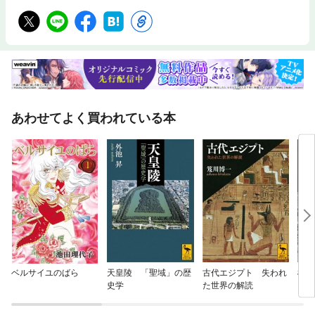
あわせてよく買われている本
ベルサイユのばら
天皇陵 「聖域」の歴
古代エジプト 失われ
松下
史学
た世界の解読