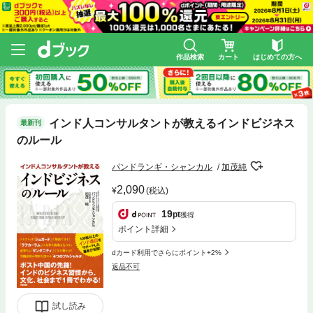
作品検索
カート
はじめての方へ
インド人コンサルタントが教えるインドビジネス
最新刊
のルール
パンドランギ・シャンカル
加茂純
2,090
(税込)
19
pt
獲得
ポイント詳細
dカード利用でさらにポイント+2%
返品不可
試し読み