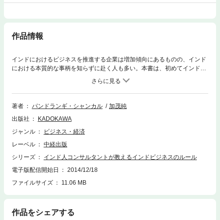
作品情報
インドにおけるビジネスを推進する企業は増加傾向にあるものの、インド
における本質的な事柄を知らずに赴く人も多い。本書は、初めてインドで
仕事をすることになったという企業・個人に向けて、インドの社会・文化
的基本知識やビジネス環境などを図版とともにわかりやすく解説します。
日本人が知らなかった概念や慣習もたくさん記載されています！
著者
パンドランギ・シャンカル
加茂純
出版社
KADOKAWA
ジャンル
ビジネス・経済
レーベル
中経出版
シリーズ
インド人コンサルタントが教えるインドビジネスのルール
電子版配信開始日
2014/12/18
ファイルサイズ
11.06 MB
作品をシェアする