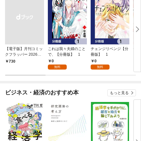
【電子版】月刊コミッ
これは我々夫婦のこと
チェンジリベンジ【分
チェ
クフラッパー 2026年9
で、【分冊版】 1
冊版】 1
月号
0
0
￥730
7
無料
無料
ビジネス・経済のおすすめ本
もっと見る