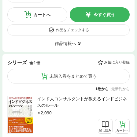
カートへ
今すぐ買う
作品をチェックする
作品情報へ
シリーズ
全1冊
お気に入り登録
未購入巻をまとめて買う
1巻から
|
最新刊から
インド人コンサルタントが教えるインドビジネ
スのルール
2,090
試し読み
カートへ