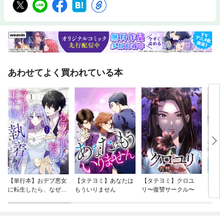
あわせてよく買われている本
【単行本】おデブ悪女
【タテヨミ】あなたは
【タテヨミ】クロユ
病弱
に転生したら、なぜか
もういりません
リ〜復讐サークル〜
が、
ラスボス王子様に執着
ぎて
されています
たち
ね！