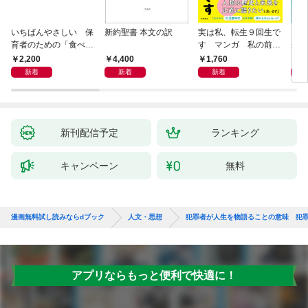
いちばんやさしい 保
新約聖書 本文の訳
実は私、転生９回生で
自閉
育者のための「食べな
す マンガ 私の前世
が小
い子」サポートＢＯＯ
物語
あう
2,200
4,400
1,760
2,
Ｋ 偏食・少食のお悩
新着
新着
新着
み解決！
新刊配信予定
ランキング
キャンペーン
無料
漫画無料試し読みならdブック
人文・思想
犯罪者が人生を物語ることの意味 犯
アプリならもっと便利で快適に！