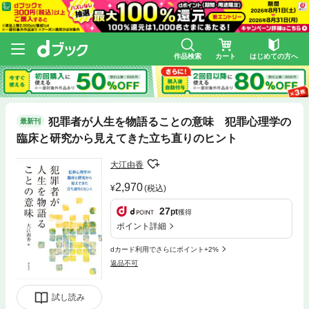
作品検索
カート
はじめての方へ
犯罪者が人生を物語ることの意味 犯罪心理学の
最新刊
臨床と研究から見えてきた立ち直りのヒント
大江由香
2,970
(税込)
27
pt
獲得
ポイント詳細
dカード利用でさらにポイント+2%
返品不可
試し読み