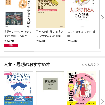
境界性パーソナリティ
子どもの性暴力被害と
人に好かれる人の心理
接続
症の治療Q＆A真の
トラウマからの回復
学
ル 
「回復」を目指す治療
保護者のための心理教
にお
2,970
1,980
1,980
3,
者と家族のために
育ワークブック
新着
人文・思想のおすすめ本
もっと見る