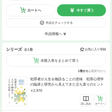
カートへ
今すぐ買う
作品をチェックする
作品情報へ
シリーズ
全1冊
お気に入り登録
未購入巻をまとめて買う
1巻から
|
最新刊から
犯罪者が人生を物語ることの意味 犯罪心理学
の臨床と研究から見えてきた立ち直りのヒント
2,970
試し読み
カートへ