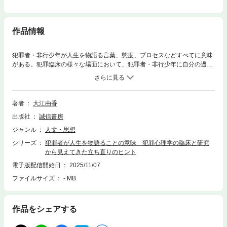
作品情報
犯罪者・非行少年が人生を物語る言葉、態度、プロセスなどすべてに意味
がある。犯罪臨床の様々な場面において、犯罪者・非行少年に自分の過去
を振り返らせ、語らせている。本書は、更生支援に携わる臨床家と研究者
の双方の視点から、その目的や意義、効果などを整理し、アセスメントお
よび立ち直り支援において、犯罪者・非行少年に人生を物語らせることの
必要性について考察する。犯罪臨床の中で見出された経験知と、心理学・
著者
大江由香
犯罪学において長年蓄積された学術的知見の融合・発展を試みた本書に
出版社
誠信書房
は、エビデンスが重視される司法・犯罪領域の現場で生育歴を扱う意味
や、より効果的な立ち直り支援方法について考えるためのヒントが散りば
ジャンル
人文・思想
められている。
シリーズ
犯罪者が人生を物語ることの意味 犯罪心理学の臨床と研究
から見えてきた立ち直りのヒント
電子版配信開始日
2025/11/07
ファイルサイズ
- MB
作品をシェアする