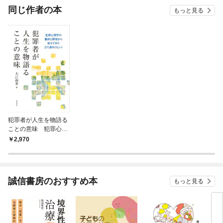
同じ作者の本
もっと見る
犯罪者が人生を物語る
ことの意味 犯罪心理
学の臨床と研究から見
2,970
えてきた立ち直りのヒ
ント
誠信書房のおすすめ本
もっと見る