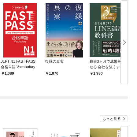
JLPT N1 FAST PASS
復縁の真実
最短3ヶ月で成果を出
合格単語 Vocabulary
せる 会社を強くする LI
NE運用の教科書
1,089
1,870
1,980
もっと見る