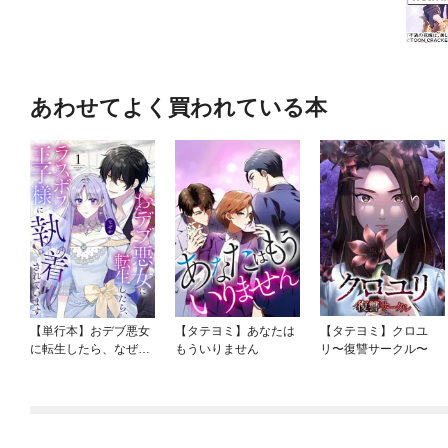
あわせてよく買われている本
【単行本】おデブ悪女
【タテヨミ】あなたは
【タテヨミ】クロユ
に転生したら、なぜか
もういりません
リ〜復讐サークル〜
ラスボス王子様に執着
されています