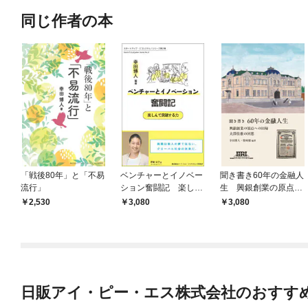
同じ作者の本
「戦後80年」と「不易
ベンチャーとイノベー
聞き書き60年の金融人
流行」
ション奮闘記 楽しん
生 興銀創業の原点へ
で突破する力
の回帰 大澤佳雄の回
2,530
3,080
3,080
想
日販アイ・ピー・エス株式会社のおすす