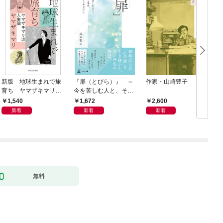
新版 地球生まれで旅
『扉（とびら）』 ～
作家・山崎豊子
育ち ヤマザキマリ流
今を苦しむ人と、その
人生論
ご家族、そして「あな
1,540
1,672
2,600
た」へ～
新着
新着
新着
無料