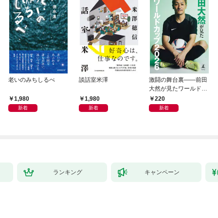
老いのみちしるべ
談話室米澤
激闘の舞台裏――前田
大然が見たワールドカ
ップ2026
1,980
1,980
220
新着
新着
新着
ランキング
キャンペーン