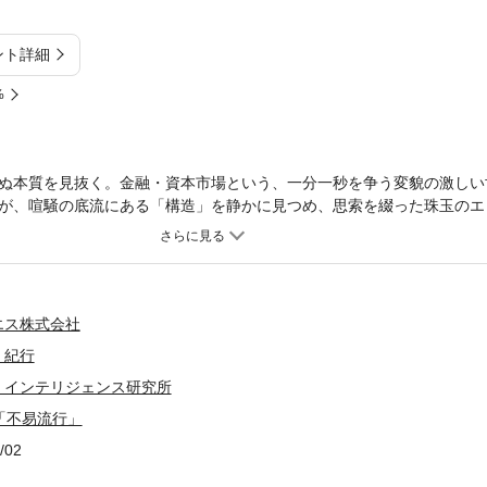
ント詳細
%
ぬ本質を見抜く。金融・資本市場という、一分一秒を争う変貌の激しい
が、喧騒の底流にある「構造」を静かに見つめ、思索を綴った珠玉のエ
松尾芭蕉が唱えた理念「不易流行（ふえきりゅうこう）」。 目まぐる
、その奥に潜む「決して変わることのない本質（不易）」を掴み取るこ
目を奪われがちな現代において、著者が見出すのは、西洋経済学の父ア
知の地平です。金融・資本市場の第一線に身を置いてきた著者が、歴史
して「変わるべきもの」と「守るべきもの」を問いかけます。金融・経
エス株式会社
を生き抜くヒントを求める読者まで。心地よい語り口（雑文風エッセイ
・紀行
が詰まった一冊です。【本書の構成】第1章「学び」の意味と意義から考
・インテリジェンス研究所
」と「記録」から考える第4章 ＳＮＳの意味することから考える第5章
から
「不易流行」
/02