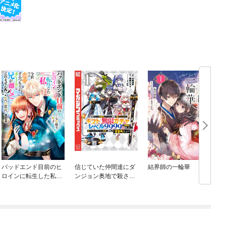
バッドエンド目前のヒ
信じていた仲間達にダ
結界師の一輪華
ロインに転生した私、
ンジョン奥地で殺され
今世では恋愛するつも
かけたがギフト『無限
りがチートな兄が離し
ガチャ』でレベル９９
てくれません！？@C
９９の仲間達を手に入
OMIC
れて元パーティーメン
バーと世界に復讐＆