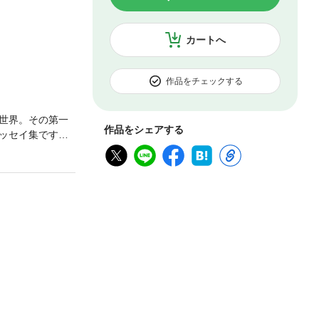
カートへ
作品をチェックする
世界。その第一
作品をシェアする
ッセイ集です。
しく変化する「流
とです。テクノ
ダム・スミスと
、経済論、名著
済のプロフェッ
）のなかに、成
える第2章 身辺
「学ばれる？」立