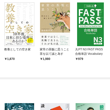
教養としての空き家
家常の茶飯に思うこと
JLPT N3 FAST PASS
茶を以て誠と為す
合格単語 Vocabulary
1,870
1,980
979