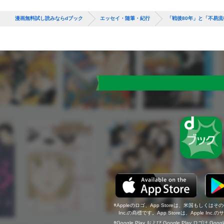
漫画無料試し読みならdブック
エッセイ・随筆・紀行
「戦後80年」と「不易流
Appleのロゴ、App Storeは、米国もしくはそ
Inc.の商標です。App Storeは、Apple In
Google Play および Google Play ロゴは Go