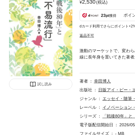
2,530
(税込)
ポイ
23
pt
獲得
dカード利用でさらにポイント+2
返品不可
激動のマーケットで、変わら
線に長年身を置いてきた著者
本書の軸となるのは、俳聖・
行」を追いかけるだけでなく
ロジーの進化や制度の変革に
著者
幸田博人
東洋の俳諧精神が交差する、
試し読み
を取り上げながら、読者に対
出版社
日販アイ・ピー・
ショナルから、不透明な時代
ジャンル
エッセイ・随筆
長を志す日本への確かな示唆
レーベル
イノベーション
雑記から考える第3章「記憶
場の日本を考える第6章 雑感
シリーズ
「戦後80年」と
電子版配信開始日
2026/05
ファイルサイズ
- MB