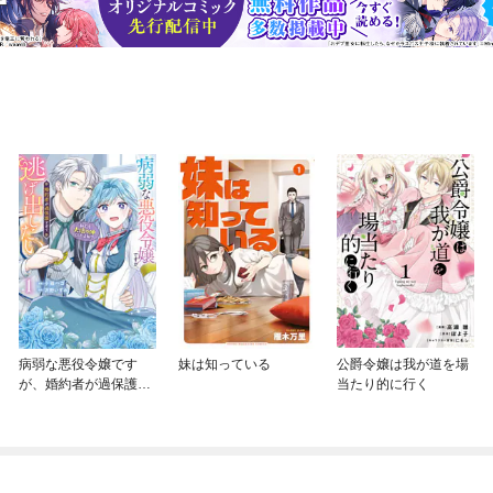
病弱な悪役令嬢です
妹は知っている
公爵令嬢は我が道を場
が、婚約者が過保護す
当たり的に行く
ぎて逃げ出したい(私た
ち犬猿の仲でしたよ
ね！？)