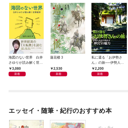
海図のない世界 白井
蓮花楼 3
私に還る「お伊勢さ
さゆりが読み解く世界
ん」の旅──伊勢人が
経済
語り明かす「神宮」の
3,080
2,530
2,200
魅力
新着
新着
新着
エッセイ・随筆・紀行のおすすめ本