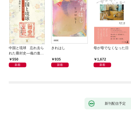
中国と琉球 忘れ去ら
きれはし
母が母でなくなった日
れた冊封史―魂の進化
―
550
935
1,672
新着
新着
新着
新刊配信予定