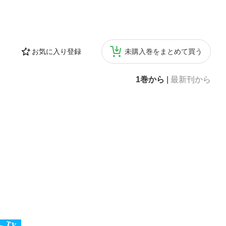
お気に入り登録
未購入巻をまとめて買う
1巻から
|
最新刊から