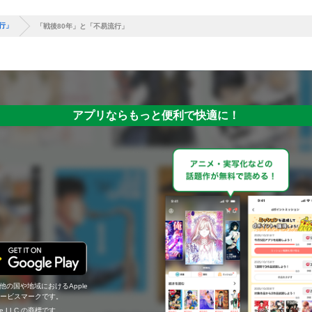
行」
「戦後80年」と「不易流行」
アプリならもっと便利で快適に！
の他の国や地域におけるApple
c.のサービスマークです。
ogle LLC の商標です。