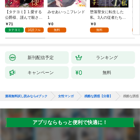
【タテヨミ】1.愛する
みせあいっこフレンド
堕落聖女に転生した
授か
公爵様、謹んで殺させ
1
私、3人の従者たちに
身籠
ていただきます！
抱かれて困ってます 第
して
71
0
0
2
1話
タテヨミ
試読フル
無料
無料
試
新刊配信予定
ランキング
キャンペーン
無料
漫画無料試し読みならdブック
女性マンガ
残酷な誘惑【分冊】
残酷な誘惑
アプリならもっと便利で快適に！