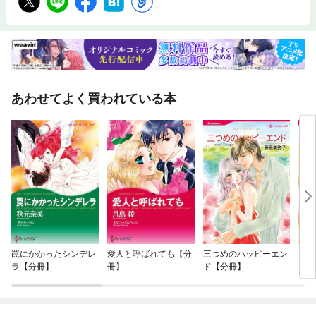
あわせてよく買われている本
罠にかかったシンデレ
愛人と呼ばれても【分
三つめのハッピーエン
プリ
ラ【分冊】
冊】
ド【分冊】
ンオ
フォ