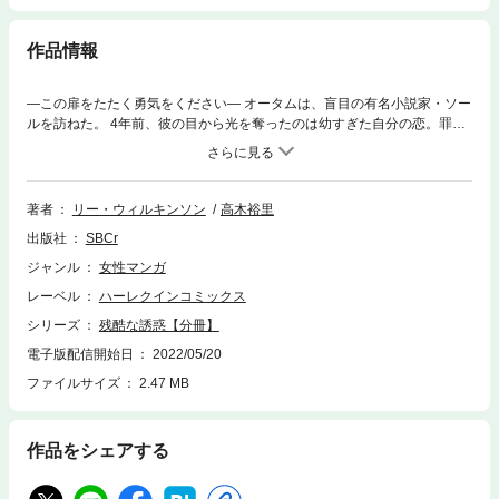
作品情報
―この扉をたたく勇気をください― オータムは、盲目の有名小説家・ソー
ルを訪ねた。 4年前、彼の目から光を奪ったのは幼すぎた自分の恋。罪の
意識が、オータムをソールのもとから去らせたのだ。 彼を支えたいと願う
あまり、偽名を使い、“エリザベス”としてソールの介助役に採用されたオ
ータム。困難を克服し強く生きる彼のそばで過ごすうちに、オータムの
「恋」はより深い「愛」に変わっていくが・・・!?
著者
リー・ウィルキンソン
高木裕里
出版社
SBCr
ジャンル
女性マンガ
レーベル
ハーレクインコミックス
シリーズ
残酷な誘惑【分冊】
電子版配信開始日
2022/05/20
ファイルサイズ
2.47 MB
作品をシェアする