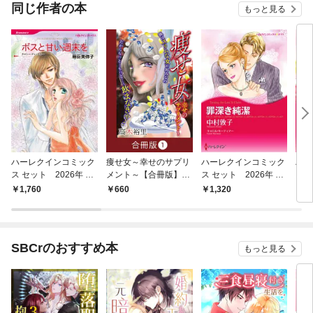
同じ作者の本
もっと見る
ハーレクインコミック
痩せ女～幸せのサプリ
ハーレクインコミック
ハー
ス セット 2026年 vo
メント～【合冊版】
ス セット 2026年 vo
ス 
l.925
（1）
l.855
l.77
1,760
660
1,320
9
SBCrのおすすめ本
もっと見る