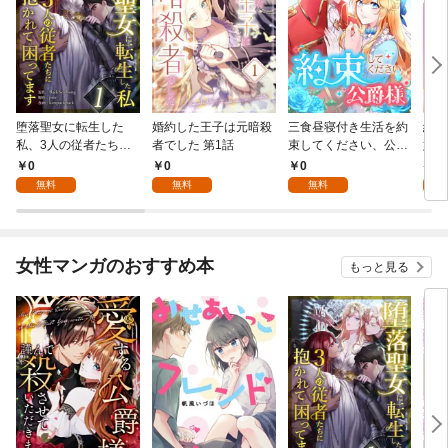
堕落聖女に転生した
婚約した王子は元暗殺
三食昼寝付き生活を約
絶対
私、3人の従者たちに
者でした 第1話
束してください、公爵
嬢は
抱かれて困ってます 第
様 1話
行本
0
0
0
7
1話
無料
無料
無料
試
女性マンガのおすすめ本
もっと見る