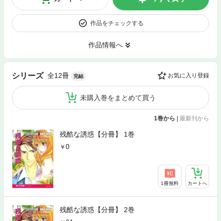
作品をチェックする
作品情報へ
全12冊
シリーズ
お気に入り登録
完結
未購入巻をまとめて買う
1巻から
|
最新刊から
残酷な誘惑【分冊】 1巻
0
1冊無料
カートへ
残酷な誘惑【分冊】 2巻