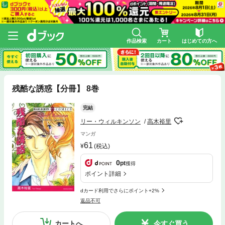
作品検索
カート
はじめての方へ
残酷な誘惑【分冊】 8巻
完結
リー・ウィルキンソン
高木裕里
マンガ
61
(税込)
0
pt
獲得
ポイント詳細
dカード利用でさらにポイント+2%
返品不可
カートへ
今すぐ買う