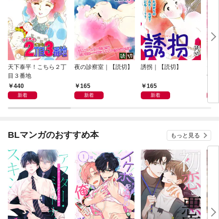
天下泰平！こちら２丁
夜の診察室｜【読切】
誘拐｜【読切】
テレ
目３番地
切】
440
165
165
1
新着
新着
新着
BLマンガのおすすめ本
もっと見る