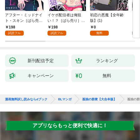
アフター・ミッドナイ
イケボ配信者は俺狙
初恋の悪魔【全年齢
ライ
ト・スキン［ばら売
い！？［ばら売り］
版】(1)
【全
り］ 第1話
第1話
198
198
0
0
試読フル
試読フル
無料
新刊配信予定
ランキング
キャンペーン
無料
漫画無料試し読みならdブック
BLマンガ
孤独の群衆【大合本版】
孤独の群
アプリならもっと便利で快適に！