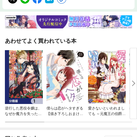
あわせてよく買われている本
逆行した悪役令嬢は、
僕らは恋がヘタすぎる
愛さないといわれまし
教卓
なぜか魔力を失ったの
【描き下ろしおまけ付
ても ～元魔王の伯爵令
で深窓の令嬢になりま
き特装版】
嬢は生真面目軍人に餌
す【分冊版】
付けをされて幸せにな
る～（コミック）