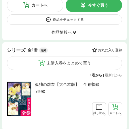
カートへ
今すぐ買う
作品をチェックする
作品情報へ
全1冊
シリーズ
お気に入り登録
完結
未購入巻をまとめて買う
1巻から
|
最新刊から
孤独の群衆【大合本版】 全巻収録
990
試し読み
カートへ