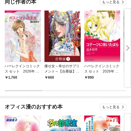
同じ作者の本
もっと見る
ハーレクインコミック
痩せ女～幸せのサプリ
ハーレクインコミック
娼
ス セット 2026年 vo
メント～【合冊版】
ス セット 2026年 vo
Vol.
l.925
（1）
l.778
1,760
660
990
7
オフィス漫のおすすめ本
もっと見る