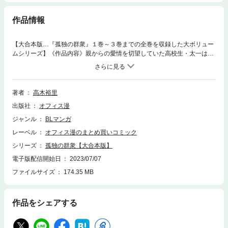
作品情報
【大合本版…『孤独の群衆』１巻～３巻までの全巻を収録した大ボリュー
ムシリーズ】《作品内容》親からの愛情を切望していた高校生・太一は、
スポーツクラブを経営する優しげな男・神津と出会ったことで、その願い
が叶えられるかに思えた。しかし神津は「良心なんて持ち合わせていな
い」と自らを評し、闇の商売に手を染めている冷血漢。健全なはずのスポ
ーツクラブは、裏では金持ちの男色家に少年たちをあてがう秘密クラブ
著者
高木裕里
「ハイソサエティ」として機能していたのだ。太一のクラスメイト・高橋
出版社
オフィス漫
は、その稼ぎのおかげで病床の母親を死なせずに済んでいた。重い事実を
知った太一は秘密をいったん胸にしまいこみ、神津の虚無的な言動をいさ
ジャンル
BLマンガ
めようと孤独な闘いを始める。しかし、彼の肉体にクラブの会員・加賀の
レーベル
オフィス漫のまとめ買いコミック
魔の手が迫り……。 ハードな展開のＢＬダークロマンス！ 少年時代の
神津を描いた番外編（前・後編）も同時収録の大合本版：全巻収録！ ※
シリーズ
孤独の群衆【大合本版】
単巻、他合本シリーズとの重複購入にご注意ください※
電子版配信開始日
2023/07/07
ファイルサイズ
174.35 MB
作品をシェアする