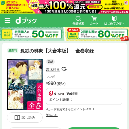
作品検索
カート
はじめての方へ
孤独の群衆【大合本版】 全巻収録
最新刊
完結
高木裕里
マンガ
990
(税込)
9
pt
獲得
ポイント詳細
dカード利用でさらにポイント+2%
返品不可
試し読み