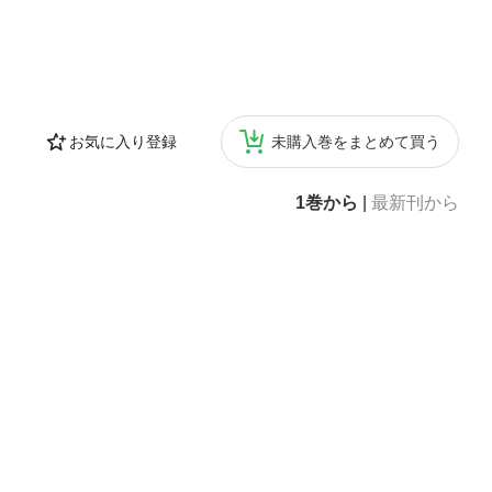
お気に入り登録
未購入巻をまとめて買う
1巻から
|
最新刊から