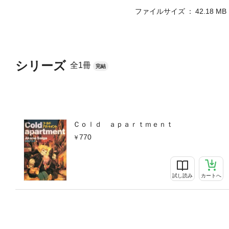
ファイルサイズ
42.18 MB
シリーズ
全1冊
完結
Ｃｏｌｄ ａｐａｒｔｍｅｎｔ
770
試し読み
カートへ