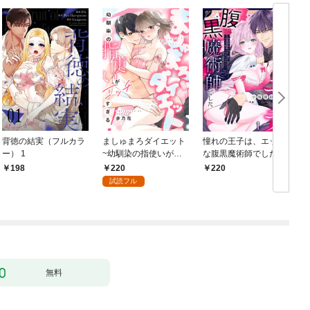
背徳の結実（フルカラ
ましゅまろダイエット
憧れの王子は、エッチ
ー） 1
~幼馴染の指使いがエ
な腹黒魔術師でした～
ッチすぎる！~(1)
閨指導係なのに、彼の
220
198
220
ミダラな魔法にかない
試読フル
ません！～(1)
【
無料