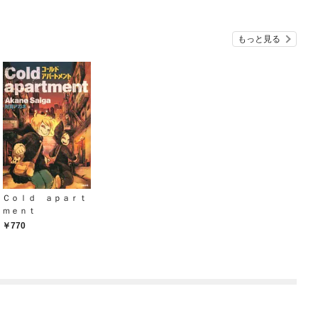
もっと見る
Ｃｏｌｄ ａｐａｒｔ
ｍｅｎｔ
770