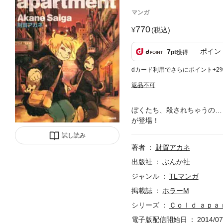
マンガ
770
(税込)
ポイン
7
pt
獲得
dカード利用でさらにポイント+2
返品不可
ぼくたち、殺されちゃうの…
が登場！
試し読み
著者
財賀アカネ
出版社
ぶんか社
ジャンル
TLマンガ
掲載誌
ホラーM
シリーズ
Ｃｏｌｄ ａｐａ
電子版配信開始日
2014/07