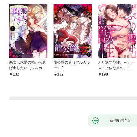
悪女は求愛の檻から逃
龍公爵の妻（フルカラ
ぶり返す獣性。～カー
げ出したい（フルカラ
ー） 1
スト上位な男の、１０
ー） 1
年越しの激愛１
132
132
198
新刊配信予定