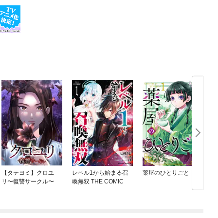
【タテヨミ】クロユ
レベル1から始まる召
薬屋のひとりごと
リ〜復讐サークル〜
喚無双 THE COMIC