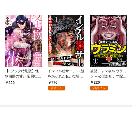
【dブック特別版】怪
インフル怨サー。 ～顔
復讐チャンネル ウラミ
物伯爵の甘い花 悪役令
を焼かれた私が復讐を
ン ～公開処刑ナマ配信
嬢はベッドで乱れ散る
誓った日～ （1）
中～（分冊版） 【第
770
220
220
（分冊版） 【第1
1話】
試読フル
試読フル
話】