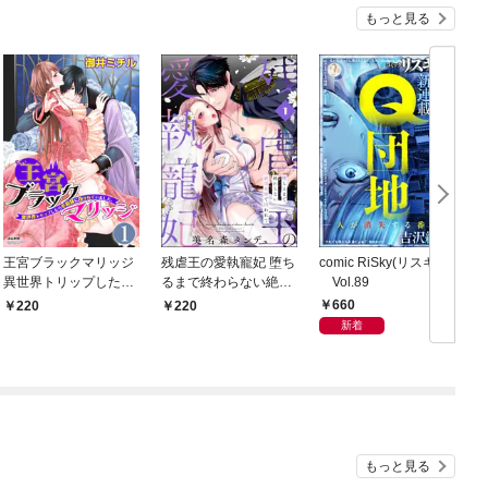
もっと見る
王宮ブラックマリッジ
残虐王の愛執寵妃 堕ち
comic RiSky(リスキー)
異世界トリップしたら
るまで終わらない絶頂
Vol.89
宰相様に抱かれていま
夜伽で囚われて（分冊
660
220
220
した。（分冊版）結婚
版） 【第1話】
新着
式は夢の中で！？
【第1話】
もっと見る