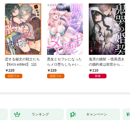
恋する秘文の戦士たち
悪友とセフレになった
鬼哭の婚契 ～怪異憑き
【forcs edited】 1話
らメロ堕ちしちゃいそ
の婚約者は前世からの
う(1)
執愛で私を蝕む～
220
220
110
（1）
試読フル
試読フル
新着
ランキング
キャンペーン