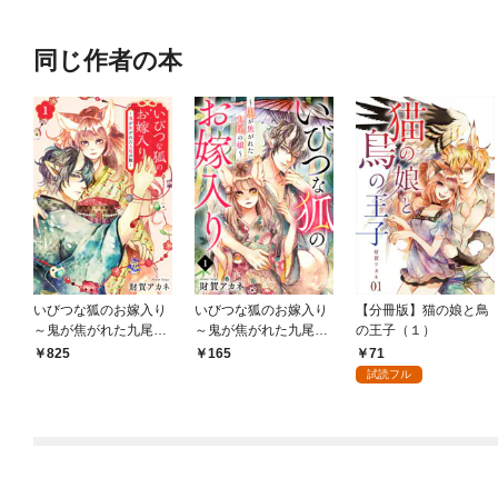
同じ作者の本
いびつな狐のお嫁入り
いびつな狐のお嫁入り
【分冊版】猫の娘と鳥
～鬼が焦がれた九尾の
～鬼が焦がれた九尾の
の王子（１）
娘～【単行本版／描き
娘～(1)
71
825
165
下ろしオマケつき】(1)
試読フル