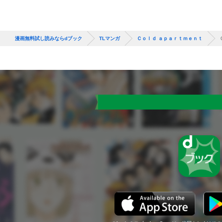
漫画無料試し読みならdブック
TLマンガ
Ｃｏｌｄ ａｐａｒｔｍｅｎｔ