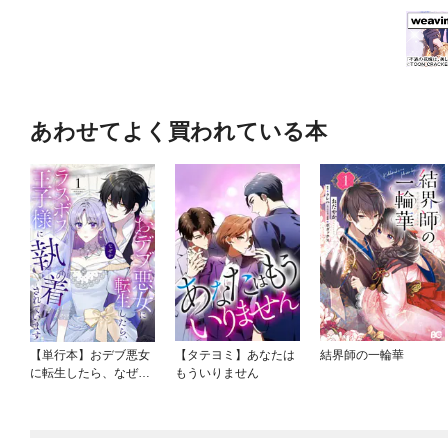
あわせてよく買われている本
【単行本】おデブ悪女
【タテヨミ】あなたは
結界師の一輪華
に転生したら、なぜか
もういりません
ラスボス王子様に執着
されています