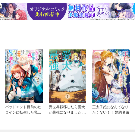
バッドエンド目前のヒ
異世界転移したら愛犬
王太子妃になんてなり
ロインに転生した私、
が最強になりました ～
たくない！！ 婚約者編
今世では恋愛するつも
シルバーフェンリルと
りがチートな兄が離し
俺が異世界暮らしを始
てくれません！？@C
めたら～ THE COMIC
OMIC