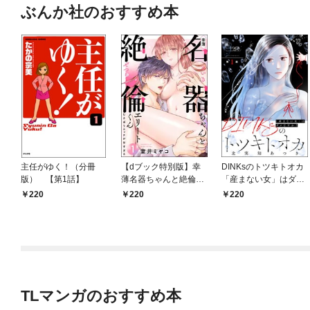
ぶんか社のおすすめ本
主任がゆく！（分冊
【dブック特別版】幸
DINKsのトツキトオカ
版） 【第1話】
薄名器ちゃんと絶倫エ
「産まない女」はダメ
リートくん むさぼりエ
ですか？（分冊版）
220
220
220
ッチが甘すぎる（分冊
【第1話】
版） 【第1話】
TLマンガのおすすめ本