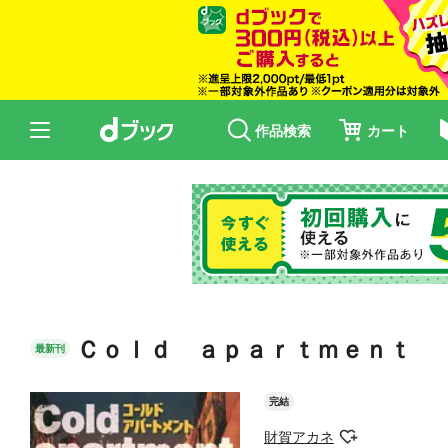
作品検索
カート
Ｃｏｌｄ ａｐａｒｔｍｅｎｔ
最新刊
完結
財賀アカネ