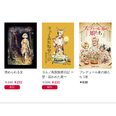
埋められる女
ヨルノ鳥獣観察日記 ー
ブレデュール家の娘た
壁・囚われた家ー
ち 1巻
330
231
330
231
638
割引
割引