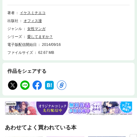
まにか疑惑の暗雲に行く手をふさがれていた。（「ＮＡＯＭＩ」）。芝居
に情熱を注ぐ女子大の演劇部員・あけみ。ようやく有名な演出家の目にと
まり、女優として羽ばたけるチャンスが巡ってきた。これまでより一層、
著者
イケスミチエコ
稽古に打ち込むあけみ。フィアンセの真はそんな彼女に理解を示してくれ
出版社
オフィス漫
ている。ところが舞台初日、あけみの役柄を目の当たりにした真はショッ
クを受け……（「ＡＫＥＭＩ」）。一流のトップモデルを目指し、今日も
ジャンル
女性マンガ
カメラの前に立つ女・かずこ。上条直樹という著名な写真家に複雑な感情
シリーズ
愛してますか？
を抱いたのがきっかけで、モデルとして成長し始める（「ＫＡＺＵＫ
Ｏ」）。４つの異なった女の愛を描くきらびやかなシリーズ、ついに最終
電子版配信開始日
2014/09/16
巻（全３巻）！
ファイルサイズ
62.67 MB
作品をシェアする
あわせてよく買われている本