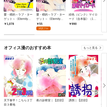
愛・標的～ラブ・ター
愛・標的～ラブ・ター
緋色（ピンク）マイロ
孔雀
ゲット～《Eternity》
ゲット～《Eternity》
ード《合本版》（1）
版】
【10話パック】（1）
【話】｜Sect.1
１～３巻収録
55
1,078
990
9
試読フル
オフィス漫のおすすめ本
もっと見る
天下泰平！こちら２丁
夜の診察室｜【読切】
誘拐｜【読切】
テレ
目３番地
切】