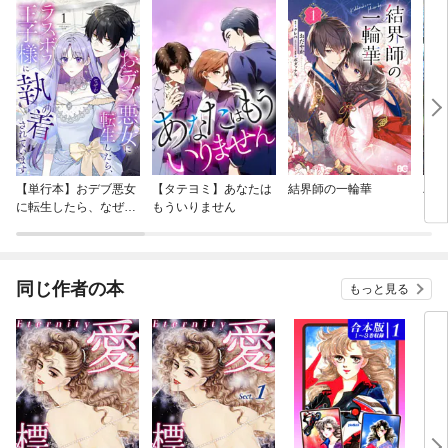
【単行本】おデブ悪女
【タテヨミ】あなたは
結界師の一輪華
バッ
に転生したら、なぜか
もういりません
ロイ
ラスボス王子様に執着
今世
されています
りが
てく
OMI
同じ作者の本
もっと見る