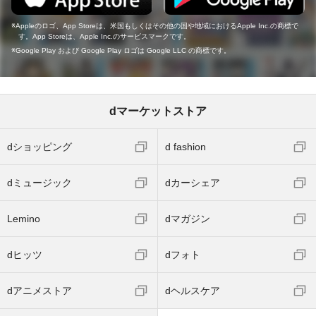
Appleのロゴ、App Storeは、米国もしくはその他の国や地域におけるApple Inc.の商標で
す。App Storeは、Apple Inc.のサービスマークです。
Google Play および Google Play ロゴは Google LLC の商標です。
dマーケットストア
dショッピング
d fashion
dミュージック
dカーシェア
Lemino
dマガジン
dヒッツ
dフォト
dアニメストア
dヘルスケア