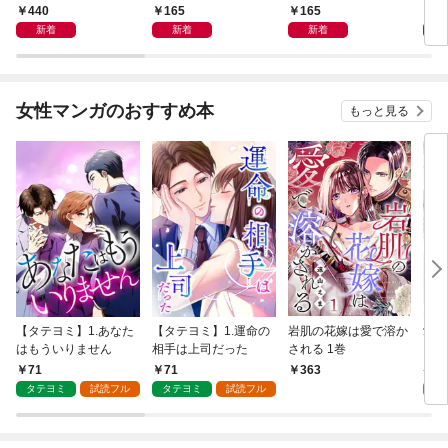
440
165
165
1
新着
新着
新着
女性マンガのおすすめ本
もっと見る
【タテヨミ】1.あなた
【タテヨミ】1.運命の
岩肌の花嫁は愛で溶か
愛し
はもういりません
相手は上司だった
される 1巻
い 
71
71
1
363
タテヨミ
試読フル
タテヨミ
試読フル
試