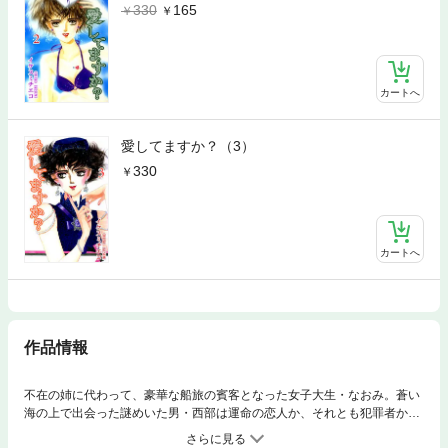
330
165
カートへ
愛してますか？（3）
330
カートへ
作品情報
不在の姉に代わって、豪華な船旅の賓客となった女子大生・なおみ。蒼い
海の上で出会った謎めいた男・西部は運命の恋人か、それとも犯罪者か？
気軽に参加したクルージングは始まりこそ順風満帆に思えたが、いつの