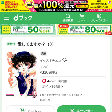
作品検索
カート
はじめての方へ
愛してますか？（3）
最新刊
完結
イケスミチエコ
マンガ
330
(税込)
3
pt
獲得
ポイント詳細
dカード利用でさらにポイント+2%
返品不可
カートへ
今すぐ買う