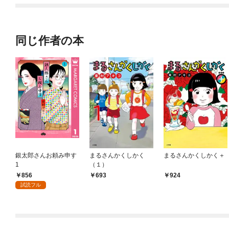
同じ作者の本
銀太郎さんお頼み申す
まるさんかくしかく
まるさんかくしかく＋
1
（１）
856
693
924
試読フル