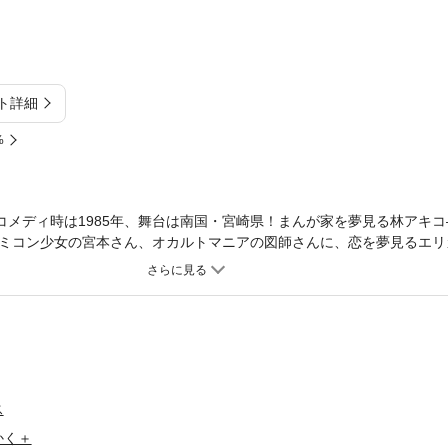
ト詳細
%
”コメディ時は1985年、舞台は南国・宮崎県！まんが家を夢見る林アキ
ミコン少女の宮本さん、オカルトマニアの図師さんに、恋を夢見るエリ
コミ鋭い秀才・甲斐くん！家に帰れば破天荒な父・ケンイチが大暴れで
新しさがつまったパワフル昭和デイズ！！
ス
かく＋