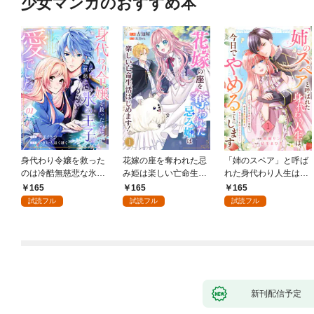
少女マンガのおすすめ本
身代わり令嬢を救った
花嫁の座を奪われた忌
「姉のスペア」と呼ば
のは冷酷無慈悲な氷の
み姫は楽しい亡命生活
れた身代わり人生は、
王子の愛でした１
はじめます！１
今日でやめることにし
165
165
165
ます～辺境で自由を満
試読フル
試読フル
試読フル
喫中なので、今さら真
の聖女と言われても知
りません！～１
新刊配信予定