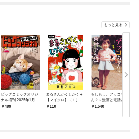
もっと見る
ビッグコミックオリジ
まるさんかくしかく＋
もしもし、アッコちゃ
美
ナル増刊 2025年1月増
【マイクロ】（１）
ん？～漫画と電話とチ
刊号（2024年12月12
キン南蛮～
489
110
1,540
日発売）