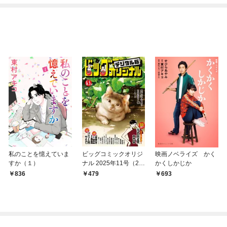
私のことを憶えていま
ビッグコミックオリジ
映画ノベライズ かく
すか（１）
ナル 2025年11号（20
かくしかじか
25年5月20日発売)
836
479
693