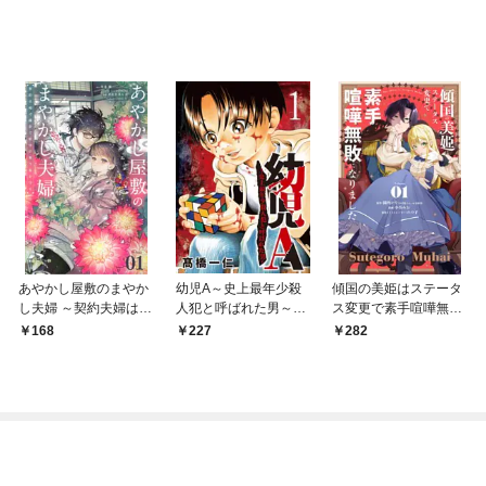
あやかし屋敷のまやか
幼児A～史上最年少殺
傾国の美姫はステータ
し夫婦 ～契約夫婦は鎌
人犯と呼ばれた男～
ス変更で素手喧嘩無敗
倉で妖怪の集う家を守
【単話】（１）
になりました【単話】
168
227
282
る～【単話】（１）
（１）