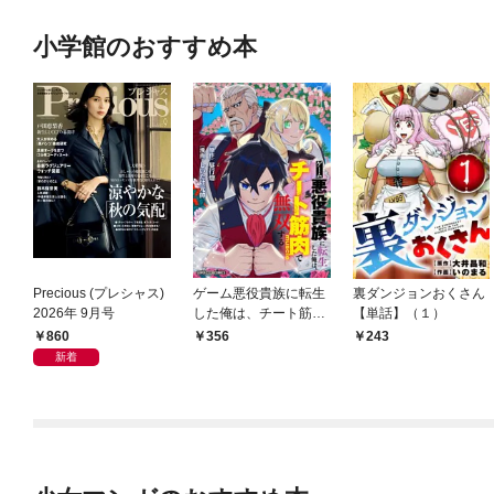
小学館のおすすめ本
Precious (プレシャス)
ゲーム悪役貴族に転生
裏ダンジョンおくさん
2026年 9月号
した俺は、チート筋肉
【単話】（１）
で無双する【単話】
860
356
243
（１）
新着