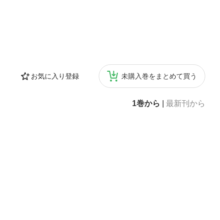
お気に入り登録
未購入巻をまとめて買う
1巻から
|
最新刊から