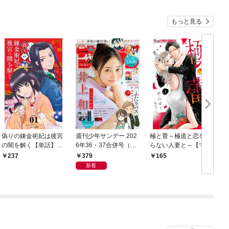
もっと見る
偽りの錬金術妃は後宮
週刊少年サンデー 202
極と蕾～極道と恋を知
の闇を解く【単話】
6年36・37合併号（20
らない人妻と～【マイ
（１）
26年8月5日発売号）
クロ】（１）
379
237
165
新着