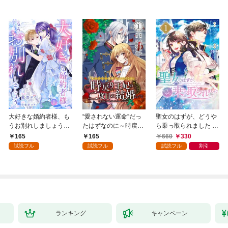
大好きな婚約者様、も
“愛されない運命”だっ
聖女のはずが、どうや
うお別れしましょう。
たはずなのに～時戻り
ら乗っ取られました 1
１
王妃の二度目の結婚～
巻
165
165
660
330
１
試読フル
試読フル
試読フル
割引
ランキング
キャンペーン