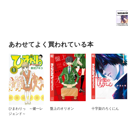
あわせてよく買われている本
ひまわりっ ～健一レ
盤上のオリオン
十字架のろくにん
ジェンド～