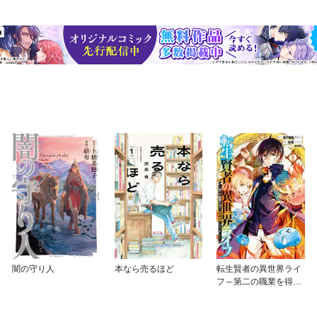
闇の守り人
本なら売るほど
転生賢者の異世界ライ
フ～第二の職業を得
て、世界最強になりま
した～