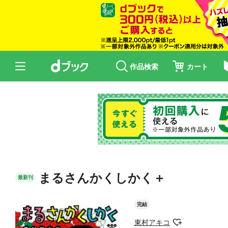
作品検索
カート
まるさんかくしかく＋
最新刊
完結
東村アキコ