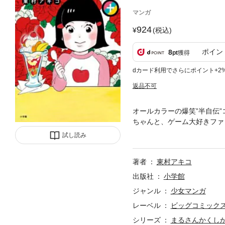
マンガ
924
(税込)
ポイン
8
pt
獲得
dカード利用でさらにポイント+2
返品不可
オールカラーの爆笑”半自伝
ちゃんと、ゲーム大好きファ
いしん坊の斉藤くんに、ツッ
試し読み
で最高な、笑いと懐かしさと
著者
東村アキコ
出版社
小学館
ジャンル
少女マンガ
レーベル
ビッグコミック
シリーズ
まるさんかくし