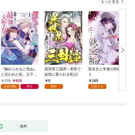
もっと見る
『触れられると死ぬ』
異世界三国譚～来世で
贄巫女と朱雀の執愛婚
と言われた私、王子に
妖怪に娶られる私(1)
１
触れたら最強の大聖女
770
616
0
165
になりました。ところ
試読増量
割引
無料
試読フル
で殿下の愛が重い 1巻
無料