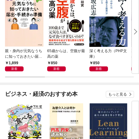
親・身内が元気なうち
65歳からは、空腹が最
深く考える力（PHP文
20
に知っておきたい届
高の薬
庫）
界史
出・手続きの準備（き
1,899
850
850
1,
ずな出版）
新着
新着
新着
ビジネス・経済のおすすめ本
もっと見る