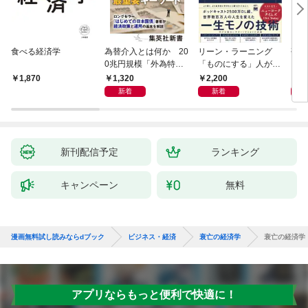
食べる経済学
為替介入とは何か 20
リーン・ラーニング
研究
0兆円規模「外為特
「ものにする」人が自
会」が生まれた謎
然とやっている 最小の
1,320
2,200
5,
1,870
インプットで最大の成
新着
新着
果を得る学習法
新刊配信予定
ランキング
キャンペーン
無料
漫画無料試し読みならdブック
ビジネス・経済
衰亡の経済学
衰亡の経済学
アプリならもっと便利で快適に！