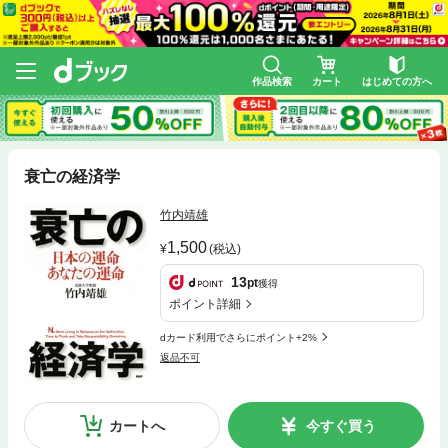
作品検索
カート
はじめての方へ
衰亡の経済学
竹内靖雄
1,500
(税込)
13
pt
獲得
ポイント詳細
dカード利用でさらにポイント+2%
返品不可
カートへ
今すぐ買う