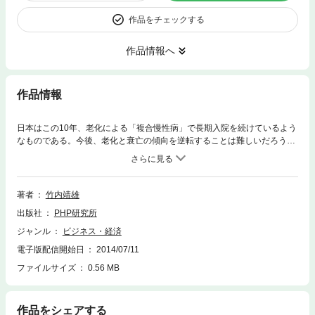
作品をチェックする
作品情報へ
作品情報
日本はこの10年、老化による「複合慢性病」で長期入院を続けているよう
なものである。今後、老化と衰亡の傾向を逆転することは難しいだろう
が、老化を遅らせ「豊かな老後」を長く楽しむことなら可能である。その
ためにはどうしたらよいか。本書は「日本型社会主義との訣別なくして活
路なし」と説く。ただ社会主義を卒業しても、それがただちに繁栄を約束
する資本主義をもたらすわけではないことは覚悟しなければならない。ま
著者
竹内靖雄
ずは政府に面倒を見てもらおうとする「お上症候群」は脱するべきだろ
出版社
PHP研究所
う。また、個人が自由に自分の責任で生きるために邪魔になるものは壊れ
てしまったほうがよい。たとえ日本が赤字で倒産状態に陥っても、個人は
ジャンル
ビジネス・経済
総倒れにはならない。「国破れて」も個人は破れない。老化社会の時代は
電子版配信開始日
2014/07/11
平静に衰亡の姿と向き合って自分の生き方を考えることが賢明である。
「国家につながれた奴隷になるか、自由に生きる個人であるか」の選択を
ファイルサイズ
0.56 MB
読者に迫る良書。
作品をシェアする