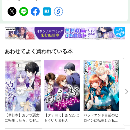
あわせてよく買われている本
【単行本】おデブ悪女
【タテヨミ】あなたは
バッドエンド目前のヒ
【タ
に転生したら、なぜか
もういりません
ロインに転生した私、
リ〜
ラスボス王子様に執着
今世では恋愛するつも