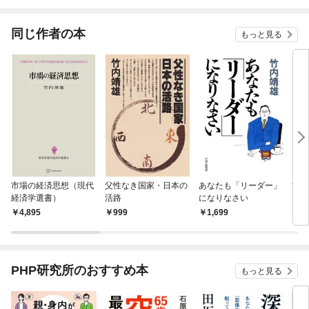
されています
りがチートな兄が離し
てくれません！？@C
OMIC
同じ作者の本
もっと見る
市場の経済思想（現代
父性なき国家・日本の
あなたも「リーダー」
世界
経済学選書）
活路
になりなさい
4,895
999
1,699
7
PHP研究所のおすすめ本
もっと見る