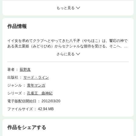
もっと見る
作品情報
イイ女を求めてクラブへとやってきた八千矛（やちほこ）は、饗応の神で
ある美土栗姫（みどりひめ）からセクシャルな接待を受ける。そこへ、包
帯だらけの奇禍神（きかがみ）がやってきて、八千矛を叩きのめすのだ
が……!? 一方、大宣都比（おおげつひめ）が経営する芸能プロに所属す
る新人ダンサー・高野月子（たかの・つきこ）の動画を見つけた孔雀（く
じゃく）は、彼女がかつての仲間・月読（つくよみ）だと確信して……!?
著者
荻野真
出版社
サード・ライン
ジャンル
青年マンガ
シリーズ
孔雀王 曲神紀
電子版配信開始日
2012/03/20
ファイルサイズ
42.94 MB
作品をシェアする