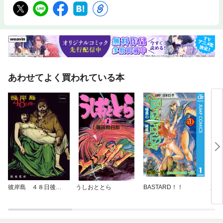
あわせてよく買われている本
彼岸島 ４８日後…
うしおととら
BASTARD！！
六三