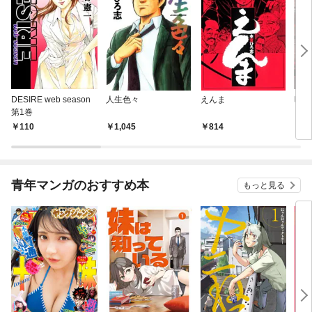
DESIRE web season
人生色々
えんま
呪傀
第1巻
110
1,045
814
2
青年マンガのおすすめ本
もっと見る