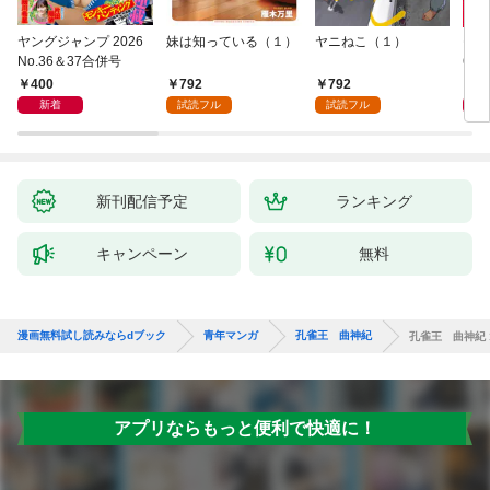
ヤングジャンプ 2026
妹は知っている（１）
ヤニねこ（１）
モー
No.36＆37合併号
6・3
日発
400
792
792
4
新着
試読フル
試読フル
新刊配信予定
ランキング
キャンペーン
無料
漫画無料試し読みならdブック
青年マンガ
孔雀王 曲神紀
孔雀王 曲神紀 
アプリならもっと便利で快適に！