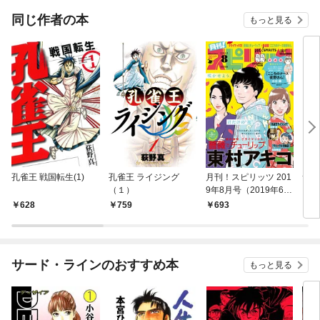
同じ作者の本
もっと見る
孔雀王 戦国転生(1)
孔雀王 ライジング
月刊！スピリッツ 201
サル
（１）
9年8月号（2019年6月
27日発売号）
628
759
693
6
サード・ラインのおすすめ本
もっと見る