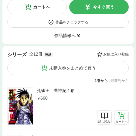
カートへ
今すぐ買う
作品をチェックする
作品情報へ
全12冊
シリーズ
お気に入り登録
完結
未購入巻をまとめて買う
1巻から
|
最新刊から
孔雀王 曲神紀 1巻
660
試し読み
カートへ