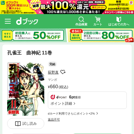
作品検索
カート
はじめての方へ
孔雀王 曲神紀 11巻
完結
荻野真
マンガ
660
(税込)
6
pt
獲得
ポイント詳細
dカード利用でさらにポイント+2%
返品不可
試し読み