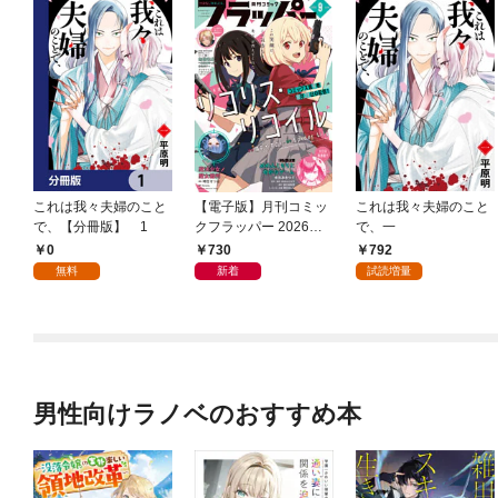
これは我々夫婦のこと
【電子版】月刊コミッ
これは我々夫婦のこと
で、【分冊版】 1
クフラッパー 2026年9
で、一
月号
0
730
792
無料
新着
試読増量
男性向けラノベのおすすめ本