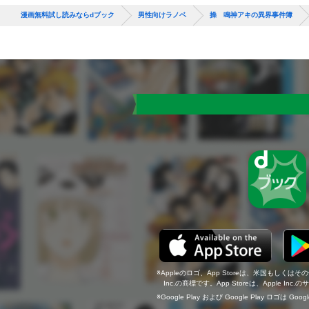
漫画無料試し読みならdブック
男性向けラノベ
操 鳴神アキの異界事件簿
Appleのロゴ、App Storeは、米国もしくはそ
Inc.の商標です。App Storeは、Apple In
Google Play および Google Play ロゴは Go