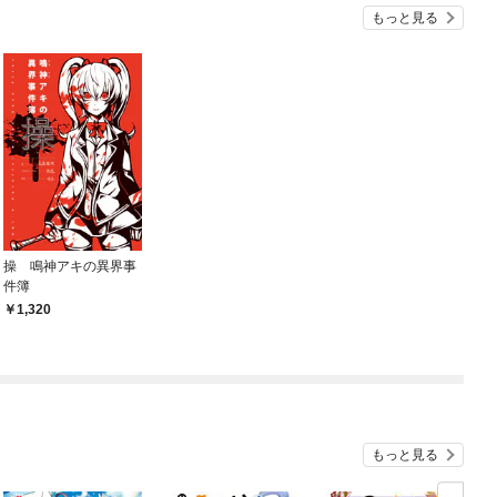
もっと見る
操 鳴神アキの異界事
件簿
1,320
もっと見る