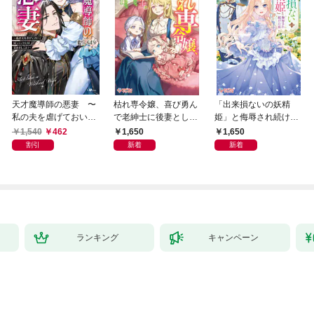
天才魔導師の悪妻 〜
枯れ専令嬢、喜び勇ん
「出来損ないの妖精
私の夫を虐げておいて
で老紳士に後妻として
姫」と侮辱され続けた
戻ってこいとは呆れま
嫁いだら、待っていた
私
1,540
462
1,650
1,650
してよ？〜
のは二十歳の青年でし
割引
新着
新着
た。なんでだ〜！？1
ランキング
キャンペーン