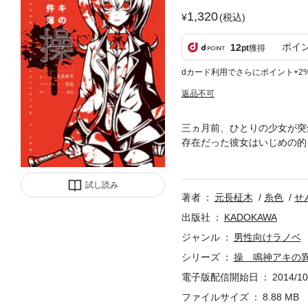
1,320
(税込)
ポイ
12
pt
獲得
dカード利用でさらにポイント+2
返品不可
三ヵ月前、ひとりの少女が突
存在だった彼女はいじめの的
メイトたちはいう―――操の
叫び声を聴くようになる。突
試し読み
シヲ ミツケテ』――――。
著者
元長柾木
糸色
せ
まれ、そこは悪霊の魔窟と化
はゾンビの襲来から逃れ、果
出版社
KADOKAWA
ミステリー！ フリーホラー
ジャンル
男性向けラノベ
シリーズ
操 鳴神アキの
電子版配信開始日
2014/10
ファイルサイズ
8.88 MB