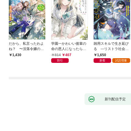
だから、私言ったわよ
学園一かわいい後輩の
雑用スキルで生き延び
ね？ 〜没落令嬢の案
命の恩人になったら、
る —リストラ社会人
外楽しい領地改革〜
通い妻になって関係を
のソロダンジョン攻略
814
407
1,650
1,430
迫ってくる。
記—
割引
新着
試読増量
新刊配信予定