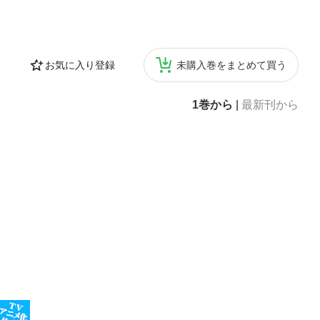
お気に入り登録
未購入巻をまとめて買う
1巻から
|
最新刊から