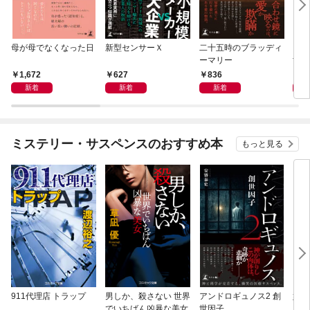
母が母でなくなった日
新型センサーＸ
二十五時のブラッディ
アン
ーマリー
世因
1,672
627
836
1,
新着
新着
新着
ミステリー・サスペンスのおすすめ本
もっと見る
911代理店 トラップ
男しか、殺さない 世界
アンドロギュノス2 創
姐御
でいちばん凶暴な美女
世因子