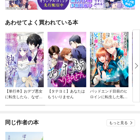
あわせてよく買われている本
【単行本】おデブ悪女
【タテヨミ】あなたは
バッドエンド目前のヒ
【タ
に転生したら、なぜか
もういりません
ロインに転生した私、
リ〜
ラスボス王子様に執着
今世では恋愛するつも
されています
りがチートな兄が離し
てくれません！？@C
OMIC
同じ作者の本
もっと見る