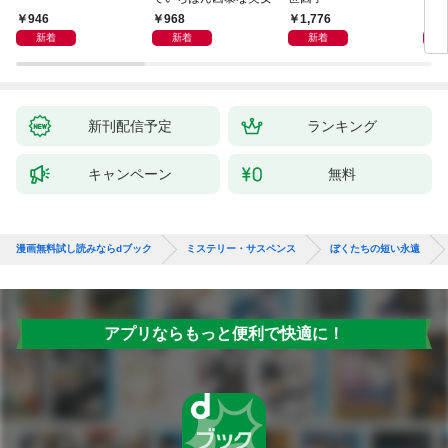
946
968
1,776
1,
新着
新着
新着
新刊配信予定
ランキング
キャンペーン
無料
漫画無料試し読みならdブック
ミステリー・サスペンス
ぼくたちの短い永遠
アプリならもっと便利で快適に！