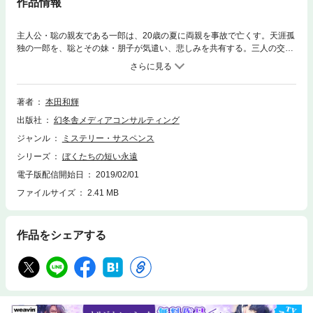
作品情報
主人公・聡の親友である一郎は、20歳の夏に両親を事故で亡くす。天涯孤
独の一郎を、聡とその妹・朋子が気遣い、悲しみを共有する。三人の交流
はさらに深まり、心おだやかに夏休みを過ごす中、一郎の親類を名乗る男
が突然現れる。両親の死因、自らの出生の秘密―。十代の若者が背負うに
は重過ぎる真実。すべてを知った一郎を苦悩が襲う。 そして、壊れかけ
ていたのは一郎だけではなかった。不協和音が響き始める、友人と家族の
著者
本田和輝
関係。傷つきながらも惹かれあう、アンビバレントな感情が交錯する青春
出版社
幻冬舎メディアコンサルティング
ストーリー。
ジャンル
ミステリー・サスペンス
シリーズ
ぼくたちの短い永遠
電子版配信開始日
2019/02/01
ファイルサイズ
2.41 MB
作品をシェアする