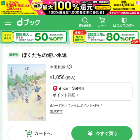
作品検索
カート
はじめての方へ
ぼくたちの短い永遠
最新刊
本田和輝
1,056
(税込)
9
pt
獲得
ポイント詳細
dカード利用でさらにポイント+2%
返品不可
カートへ
今すぐ買う