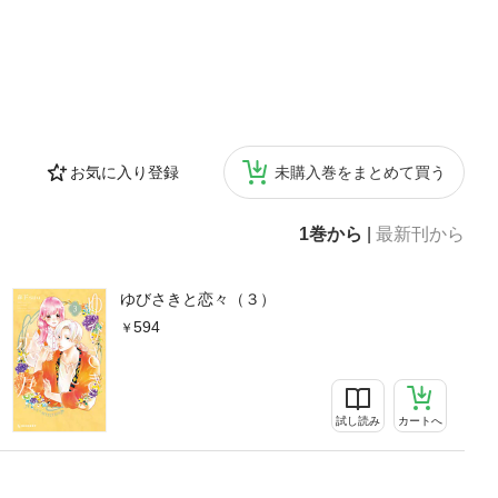
お気に入り登録
未購入巻をまとめて買う
1巻から
|
最新刊から
ゆびさきと恋々（３）
594
試し読み
カートへ