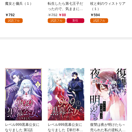
魔女と傭兵（１）
転生したら第七王子だ
杖と剣のウィストリア
ったので、気ままに魔
（１）
術を極めます（１）
792
792
88
594
試読フル
試読フル
割引
試読フル
レベル999黒幕公女に
レベル999黒幕公女に
復讐は夜が明けたら～
なりました 第1話
なりました【単行本
売られた私の逆転人生