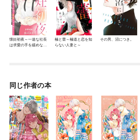
懐妊初夜～一途な社長
極と蕾～極道と恋を知
その男、沼につき。
は求愛の手を緩めない
らない人妻と～
～【マイクロ】
同じ作者の本