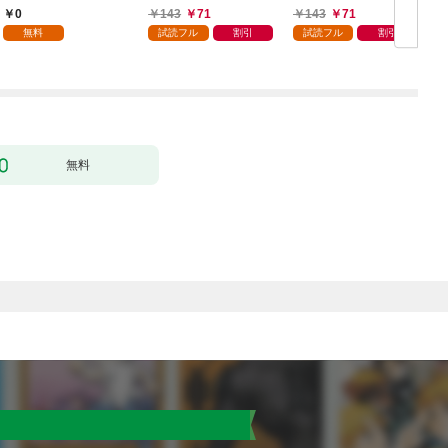
る 1巻
0
143
71
143
71
無料
試読フル
割引
試読フル
割引
無料