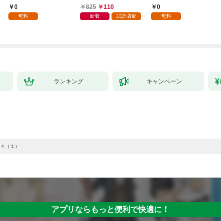
版】 1巻
(1)
0
825
110
0
無料
新着
試読増量
無料
ランキング
キャンペーン
々（１）
アプリならもっと便利で快適に！