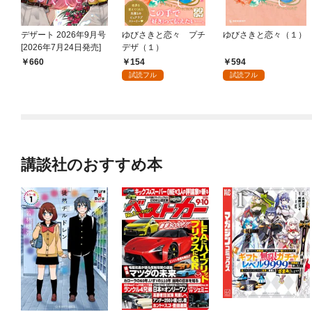
デザート 2026年9月号
ゆびさきと恋々 プチ
ゆびさきと恋々（１）
[2026年7月24日発売]
デザ（１）
154
594
660
試読フル
試読フル
講談社のおすすめ本