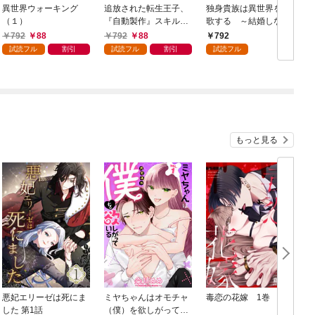
異世界ウォーキング
追放された転生王子、
独身貴族は異世界を謳
（１）
『自動製作』スキルで
歌する ～結婚しない
領地を爆速で開拓し最
男の優雅なおひとりさ
792
88
792
88
792
強の村を作ってしまう
まライフ～（１）
試読フル
割引
試読フル
割引
試読フル
～最強クラフトスキル
で始める、楽々領地開
拓スローライフ～
（１）
もっと見る
悪妃エリーゼは死にま
ミヤちゃんはオモチャ
毒恋の花嫁 1巻
した 第1話
（僕）を欲しがってい