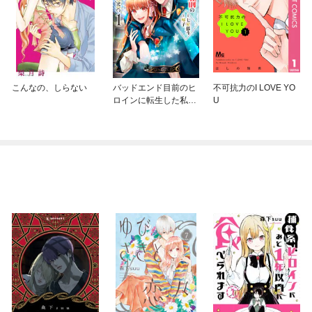
こんなの、しらない
バッドエンド目前のヒ
不可抗力のI LOVE YO
ロインに転生した私、
U
今世では恋愛するつも
りがチートな兄が離し
てくれません！？@C
OMIC