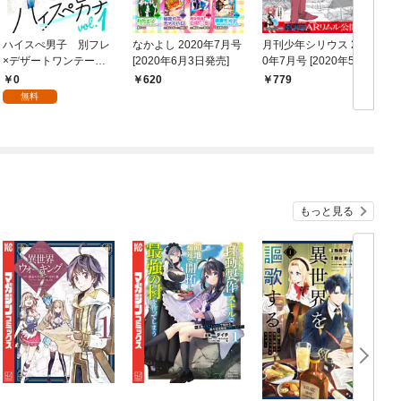
ハイスぺ男子 別フレ
なかよし 2020年7月号
月刊少年シリウス 202
×デザートワンテーマ
[2020年6月3日発売]
0年7月号 [2020年5月2
コレクション ｖｏ
6日発売]
0
620
779
ｌ．１
無料
もっと見る