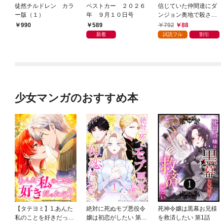
徒然チルドレン カラ
ベストカー ２０２６
信じていた仲間達にダ
ー版（１）
年 ９月１０日号
ンジョン奥地で殺され
かけたがギフト『無限
589
792
88
990
ガチャ』でレベル９９
新着
試読フル
割引
９９の仲間達を手に入
れて元パーティーメン
バーと世界に復讐＆
『ざまぁ！』します！
（１）
少女マンガのおすすめ本
【タテヨミ】1.あんた
絶対に死ぬモブ悪役令
死神令嬢は黒幕お兄様
私のことを好きだった
嬢は初恋がしたい 第1
を救済したい 第1話