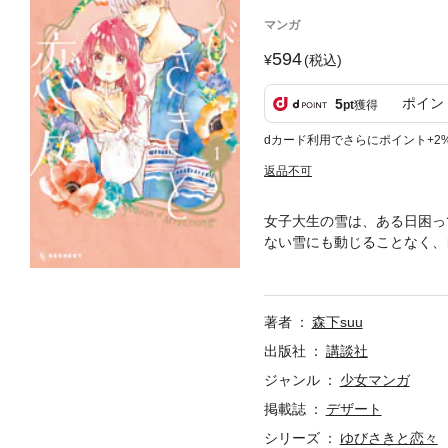
マンガ
594
(税込)
ポイン
5
pt
獲得
dカード利用でさらにポイント+2
返品不可
女子大生の雪は、ある日困っ
ない雪にも動じることなく、
に意識し始めて…！？
著者
森下suu
出版社
講談社
ジャンル
少女マンガ
掲載誌
デザート
シリーズ
ゆびさきと恋々