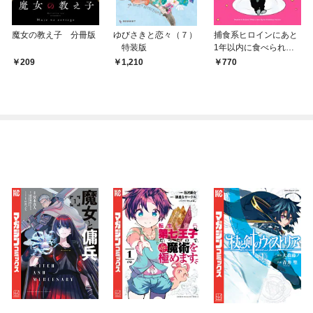
魔女の教え子 分冊版
ゆびさきと恋々（７）
捕食系ヒロインにあと
特装版
1年以内に食べられま
す 1巻
209
1,210
770