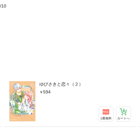
/10
ゆびさきと恋々（２）
594
1冊無料
カートへ