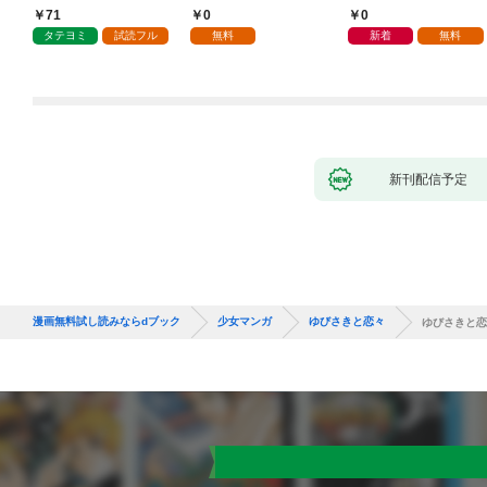
の？
話
71
0
0
タテヨミ
試読フル
無料
新着
無料
新刊配信予定
漫画無料試し読みならdブック
少女マンガ
ゆびさきと恋々
ゆびさきと恋