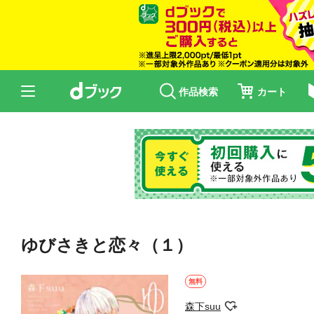
作品検索
カート
ゆびさきと恋々（１）
無料
森下suu