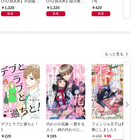
OTO BOOK】片田陽依
OTO BOOK】緑川希星
7号
6
写真集「羽色日和」
写真集「きらら、キラ
1,320
1,320
420
リ」
新着
新着
新着
もっと見る
デブとラブと過ちと！
代わりの花嫁 ～愛する
フェンリル王子は私を
1
人と、姉の代わりに結
番にしました1
婚します～ 1
198
99
220
165