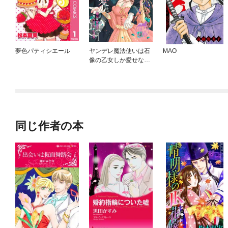
夢色パティシエール
ヤンデレ魔法使いは石
MAO
像の乙女しか愛せない
魔女は愛弟子の熱い口
づけでとける 【短編】
同じ作者の本