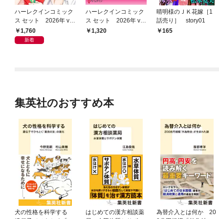
ハーレクインコミック
ハーレクインコミック
晴明様のＪＫ花嫁［1
ス セット 2026年 vo
ス セット 2026年 vo
話売り］ story01
l.1076
l.994
1,760
1,320
165
新着
集英社のおすすめ本
犬の性格を科学する
はじめての漢方相談薬
為替介入とは何か 20