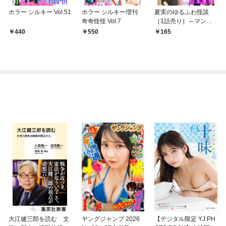
ホラー シルキー Vol.51
ホラー シルキー増刊
夏実のゆるふわ怪談
奇奇怪怪 Vol.7
［1話売り］～マンシ
ョン内見～
440
550
165
大江健三郎を読む 文
ヤングジャンプ 2026
【デジタル限定 YJ PH