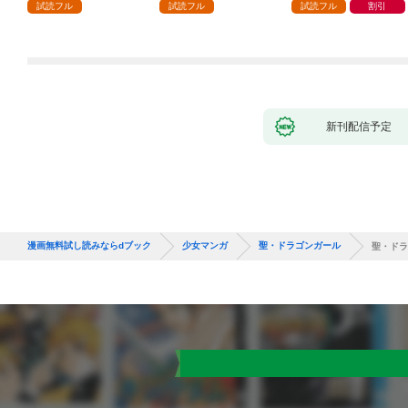
話
が「愛してる」と言っ
試読フル
試読フル
試読フル
割引
てきました。1
新刊配信予定
漫画無料試し読みならdブック
少女マンガ
聖・ドラゴンガール
聖・ドラ