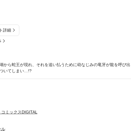
ト詳細
%
湖から蛇王が現れ、それを追い払うために幼なじみの竜牙が龍を呼び出
ついてしまい…!?
ミックスDIGITAL
ール