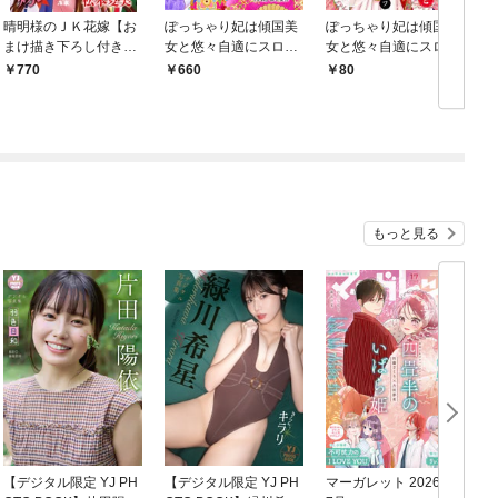
晴明様のＪＫ花嫁【お
ぽっちゃり妃は傾国美
ぽっちゃり妃は傾国美
まけ描き下ろし付き】
女と悠々自適にスロー
女と悠々自適にスロー
1巻
ライフ～面倒な皇后な
ライフ～面倒な皇后な
770
660
80
んてお断りです！～
んてお断りです！～
（合本版）
1話
もっと見る
【デジタル限定 YJ PH
【デジタル限定 YJ PH
マーガレット 2026年1
グ