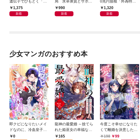
遺伝子でひもとく「最
局 水草体質とサボテ
0兆円規模「外為特
良の友」の進化
ン体質
会」が生まれた謎
1,375
990
1,320
新着
新着
新着
少女マンガのおすすめ本
即クビになりたいメイ
龍神の最愛婚 ～捨てら
今度こそ幸せになりた
ドなのに、冷血皇子に
れた姫巫女の幸福な嫁
くて離婚を決意したと
執着されています第1
入り～: 1
ころ、無表情な旦那様
0
165
198
99