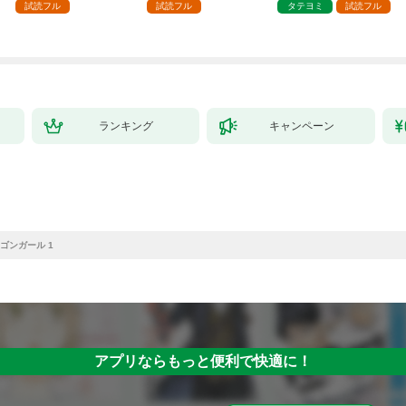
した第1話
試読フル
試読フル
タテヨミ
試読フル
ランキング
キャンペーン
ゴンガール 1
アプリならもっと便利で快適に！