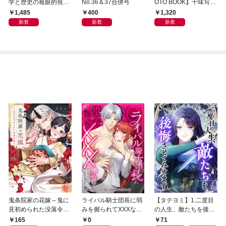
学と歴史の複眼的視点
No.36＆37合併号
OTO BOOK】十味写真
から
集「続・『ぽみ』！？
1,485
400
1,320
どこでもトレイン・ベ
新着
新着
新着
トナム篇」
鬼条院家の花嫁～鬼に
ライバル騎士団長に弱
【タテヨミ】1.二度目
見初められた没落令嬢
みを握られてXXXな勝
の人生、敵たちを後悔
～１
負をすることになりま
させてみせます
165
0
71