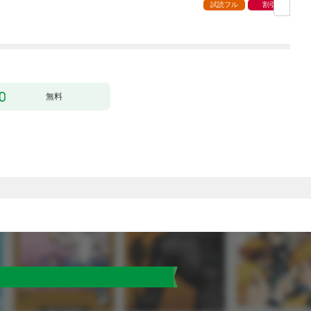
試読フル
割引
無料