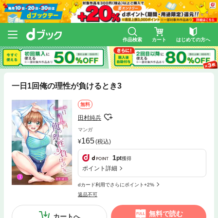
作品検索
カート
はじめての方へ
一日1回俺の理性が負けるとき3
無料
田村純兵
マンガ
165
(税込)
1
pt
獲得
ポイント詳細
dカード利用でさらにポイント+2%
返品不可
無料で読む
カートへ