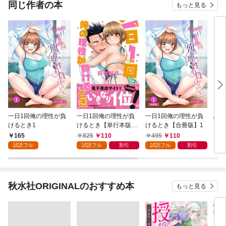
同じ作者の本
もっと見る
一日1回俺の理性が負
一日1回俺の理性が負
一日1回俺の理性が負
恋す
けるとき1
けるとき【単行本版】
けるとき【合冊版】1
こ～
1
チし
165
825
110
495
110
2
試読フル
試読フル
割引
試読フル
割引
秋水社ORIGINALのおすすめ本
もっと見る