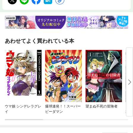
あわせてよく買われている本
ウマ娘 シンデレラグレ
爆球連発！！スーパー
望まぬ不死の冒険者
お気
イ
ビーダマン
地防