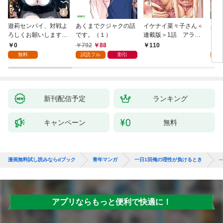
遊莉センパイ、対戦よ
あくまでクジャクの話
イケナイ菜々子さん＜
異世
ろしくお願いします。
です。（１）
連載版＞1話 アラフ
1
ォー女神と初体験
0
792
88
7
110
無料
試読フル
割引
試
新刊配信予定
ランキング
キャンペーン
無料
漫画無料試し読みならdブック
青年マンガ
一日1回俺の理性が負けるとき
アプリならもっと便利で快適に！