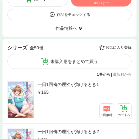
08/21まで
作品をチェックする
作品情報へ
シリーズ
全50冊
お気に入り登録
未購入巻をまとめて買う
1巻から
|
最新刊から
一日1回俺の理性が負けるとき1
165
1冊無料
カートへ
一日1回俺の理性が負けるとき2