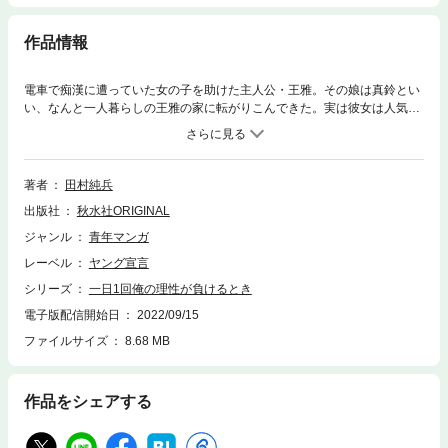
作品情報
電車で痴漢に遭っていた女の子を助けた主人公・王雅。その娘は真鈴とい
い、なんと一人暮らしの王雅の家に転がりこんできた。実は彼女は人気の
動画配信者で、毎日水着で動画を配信しているという。部屋で、お風呂場
で、さらには王雅のベッドの上からでも動画を配信しようとする真鈴。彼
女いない歴＝年齢（27歳）の王雅にとって、若い女性の水着姿はあまりに
も刺激的すぎて…。置いてもらうかわりに、一日1エロを許している真鈴
著者
田村純兵
だが…我慢できるのか、王雅…!?
出版社
秋水社ORIGINAL
ジャンル
青年マンガ
レーベル
ヤング宣言
シリーズ
一日1回俺の理性が負けるとき
電子版配信開始日
2022/09/15
ファイルサイズ
8.68 MB
作品をシェアする