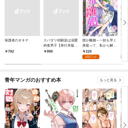
保護者のオキテ
スパダリ幼馴染は溺愛
授か離婚～一刻も早く
私の
肉食男子【単行本版】
身籠って、私から解放
まし
1トロ甘ルームシェア
してさしあげます！1
爵に
220
1
￥792
￥990
は雄濃度300％！？
婚生
試読フル
試
青年マンガのおすすめ本
もっと見る