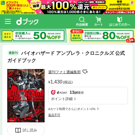
作品検索
カート
はじめての方へ
バイオハザード アンブレラ・クロニクルズ 公式
最新刊
ガイドブック
週刊ファミ通編集部
1,430
(税込)
13
pt
獲得
ポイント詳細
dカード利用でさらにポイント+2%
返品不可
試し読み