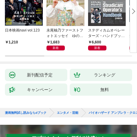
日本映画navi vol.123
永尾柚乃ファーストフ
ステディカムオペレー
テレ
ォトエッセイ ゆのも
ターズ・ハンドブック
集 
のがたり
日本語版 電子版 第２
ーズ
1,683
6,600
1
1,210
版
ウル
新着
新着
【電
新刊配信予定
ランキング
キャンペーン
無料
漫画無料試し読みならdブック
エンタメ・芸能
バイオハザード アンブレラ・クロ