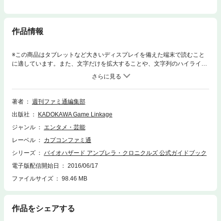
作品情報
※この商品はタブレットなど大きいディスプレイを備えた端末で読むこと
に適しています。また、文字だけを拡大することや、文字列のハイライ
ト、検索、辞書の参照、引用などの機能が使用できません。『バイオハザ
ード アンブレラ・クロニクルズ』のすべてのシナリオを完全に攻略しまし
た。そのほか、ゲームシステムや武器の扱い方、敵の倒し方といったプレ
イの基本についても、しっかりと解説しており、初心者やコアなファンは
著者
週刊ファミ通編集部
もちろん、すべての『バイオハザード アンブレラ・クロニクルズ』ユーザ
出版社
KADOKAWA Game Linkage
ーにとり、ゲームをとことん楽しむためになくてはならない一冊です。
ジャンル
エンタメ・芸能
レーベル
カプコンファミ通
シリーズ
バイオハザード アンブレラ・クロニクルズ 公式ガイドブック
電子版配信開始日
2016/06/17
ファイルサイズ
98.46 MB
作品をシェアする