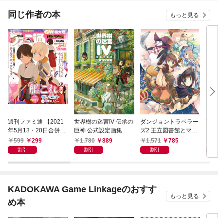
てくれません！？@C
OMIC
同じ作者の本
もっと見る
週刊ファミ通 【2021
世界樹の迷宮IV 伝承の
ダンジョントラベラー
ToH
年5月13・20日合併
巨神 公式設定画集
ズ2 王立図書館とマモ
フィ
号】
ノの封印 オフィシャル
ク
599
299
1,780
889
1,571
785
1,
コンプリートガイド
割引
割引
割引
KADOKAWA Game Linkageのおすす
もっと見る
め本