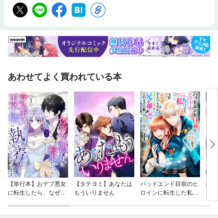
あわせてよく買われている本
【単行本】おデブ悪女
【タテヨミ】あなたは
バッドエンド目前のヒ
結界
に転生したら、なぜか
もういりません
ロインに転生した私、
ラスボス王子様に執着
今世では恋愛するつも
されています
りがチートな兄が離し