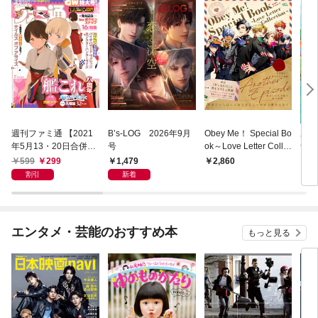
週刊ファミ通 【2021
B’s-LOG 2026年9月
Obey Me！ Special Bo
あつ
年5月13・20日合併
号
ok～Love Letter Colle
ザ・
号】
ction～
ド 
599
299
1,479
2,860
1,
ダイ
割引
新着
デー
エンタメ・芸能のおすすめ本
もっと見る