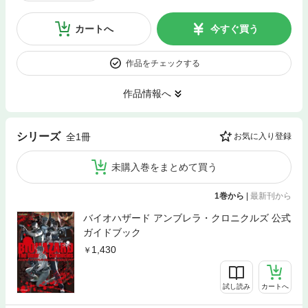
カートへ
今すぐ買う
作品をチェックする
作品情報へ
シリーズ
全1冊
お気に入り登録
未購入巻をまとめて買う
1巻から
|
最新刊から
バイオハザード アンブレラ・クロニクルズ 公式
ガイドブック
1,430
試し読み
カートへ