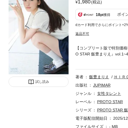
1,980
(税込)
ポイ
18
pt
獲得
dカード利用でさらにポイント+2
返品不可
【コンプリート版で特別価格!!
O STAR 飯豊まりえ』vo
圧倒的な透明感と美しさ、そ
これからの活躍が大いに期待
著者
飯豊まりえ
ＨＩＲ
試し読み
出版社
JUPIMAR
ジャンル
女性タレント
レーベル
PROTO STAR
シリーズ
PROTO STAR 
電子版配信開始日
2025/12
ファイルサイズ
- MB