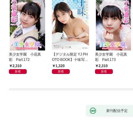
美少女学園 小花真
【デジタル限定 YJ PH
美少女学園 小花真
彩 Part.172
OTO BOOK】十味写真
彩 Part.173
集「続・『ぽみ』！？
2,310
1,320
2,310
どこでもトレイン・ベ
新着
新着
新着
トナム篇」
新刊配信予定