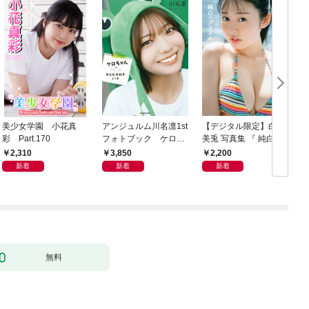
美少女学園 小花真
アンジュルム川名凛1st
【デジタル限定】白濱
F
彩 Part.170
フォトブック ケロち
美兎 写真集 『 純白の
ゃん カエル大好きノ
プリズム 』
r
2,310
3,850
2,200
ート
新着
新着
新着
無料