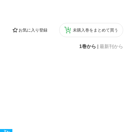
お気に入り登録
未購入巻をまとめて買う
1巻から
|
最新刊から