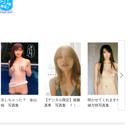
出しちゃった？ 金山
【デジタル限定】後藤
咲かせてくれますか？
睦 写真集
真希 写真集 ｆｌｏ
緒方咲写真集
ｓ ｔｈａｎｋｓ ｅ
ｄｉｔｉｏｎ【オール
未公開 特別編】