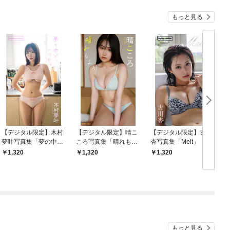
もっと見る
【デジタル限定】木村
【デジタル限定】晴こ
【デジタル限定】古川
夢叶写真集「夢の中
ころ写真集「晴れもよ
杏写真集「Melt」
で、いつも。」
う」
T
1,320
1,320
1,320
版
もっと見る