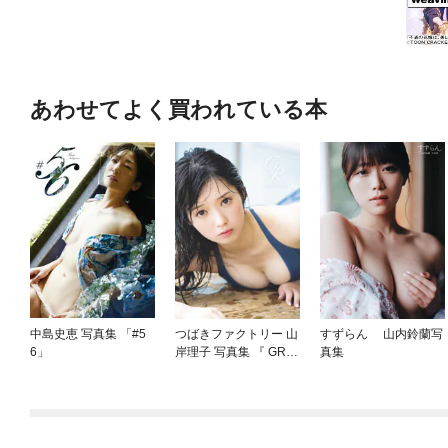
あわせてよく買われている本
中島史恵 写真集 「#5
つばきファクトリー 山
すずらん 山内鈴蘭写
6」
岸理子 写真集 『 GR
真集
』