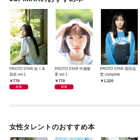
PROTO STAR 佐々木
PROTO STAR 中瀬梨
PROTO STAR 原田花
花奈 vol.1
里 vol.1
埜 complete
770
770
1,320
新着
新着
女性タレントのおすすめ本