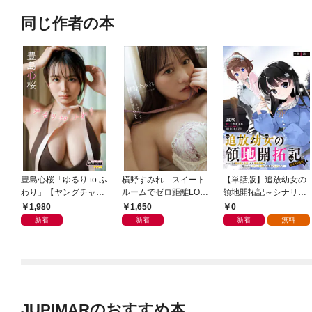
同じ作者の本
豊島心桜「ゆるり to ふ
横野すみれ スイート
【単話版】追放幼女の
わり」【ヤングチャン
ルームでゼロ距離LOV
領地開拓記～シナリオ
ピオンデジグラ】
E
開始前に追放された悪
1,980
1,650
0
役令嬢が民のためにや
新着
新着
新着
無料
りたい放題した結果が
こちらです～@COMIC
第1話
JUPIMARのおすすめ本