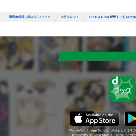
漫画無料試し読みならdブック
女性タレント
PROTO STAR 飯豊まりえ comple
Appleのロゴ、App Storeは、米国もしくはそ
Inc.の商標です。App Storeは、Apple In