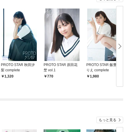
PROTO STAR 秋田汐
PROTO STAR 原田花
PROTO STAR 飯豊ま
P
梨 complete
埜 vol.1
りえ complete
名
1,320
770
1,980
もっと見る