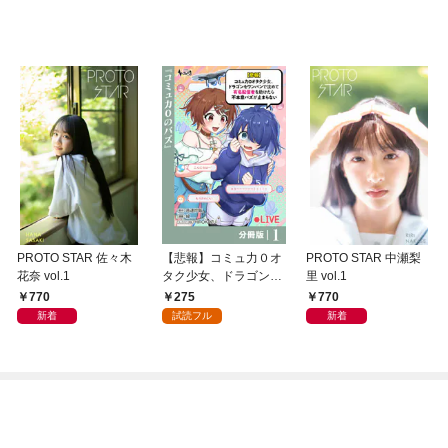
PROTO STAR 佐々木
【悲報】コミュ力０オ
PROTO STAR 中瀬梨
花奈 vol.1
タク少女、ドラゴンを
里 vol.1
ワンパンで沈めて有名
770
275
770
配信者を助けたら不本
新着
試読フル
新着
意バズが止まらない
【分冊版】1