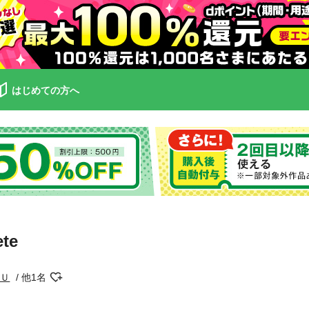
はじめての方へ
te
ＺＵ
他1名