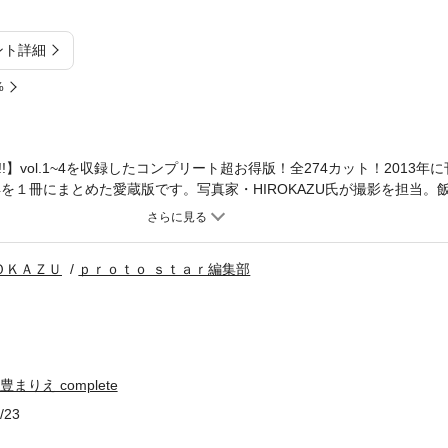
ント詳細
%
】vol.1~4を収録したコンプリート超お得版！全274カット！2013年に
l.1~4を１冊にまとめた愛蔵版です。写真家・HIROKAZU氏が撮影を担当
してこの年代ならではの瑞々しさを封じ込めたまさに不朽の名作。『PRO
できる美少女を撮りおろしたデジタル写真集シリーズ！
ＯＫＡＺＵ
ｐｒｏｔｏ ｓｔａｒ編集部
飯豊まりえ complete
/23