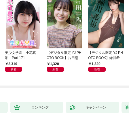
美少女学園 小花真
【デジタル限定 YJ PH
【デジタル限定 YJ PH
彩 Part.171
OTO BOOK】片田陽依
OTO BOOK】緑川希星
写真集「羽色日和」
写真集「きらら、キラ
2,310
1,320
1,320
リ」
新着
新着
新着
ランキング
キャンペーン