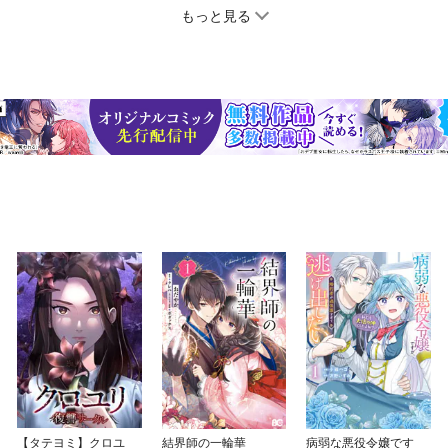
もっと見る
【タテヨミ】クロユ
結界師の一輪華
病弱な悪役令嬢です