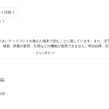
ント詳細
%
大きいディスプレイを備えた端末で読むことに適しています。また、文
、検索、辞書の参照、引用などの機能が使用できません。明治以降、日
源泉であり続けた。西洋美術の潮流に触れるべく多くの画家が渡仏し、
代洋画の基盤を形成したのである。とりわけ明治から昭和にかけての洋
した。本特集では、フランスに滞在し足跡を残した物故洋画家に焦点を
の美術市場における評価や動向にも目を向け、その意義と価値を捉え直
雑誌
/20