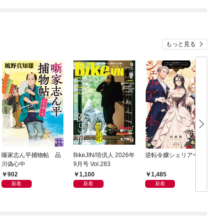
もっと見る
噺家志ん平捕物帖 品
BikeJIN/培倶人 2026年
逆転令嬢シェリアーネ
川偽心中
9月号 Vol.283
902
1,100
1,485
新着
新着
新着