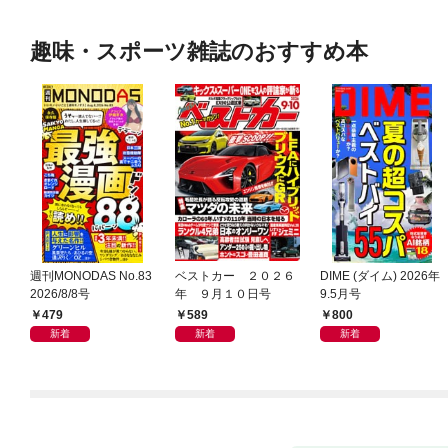
趣味・スポーツ雑誌のおすすめ本
週刊MONODAS No.83
ベストカー ２０２６
DIME (ダイム) 2026年
2026/8/8号
年 ９月１０日号
9.5月号
479
589
800
新着
新着
新着