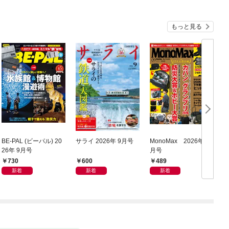
もっと見る
BE-PAL (ビーパル) 20
サライ 2026年 9月号
MonoMax 2026年9
ム
26年 9月号
月号
730
600
489
新着
新着
新着