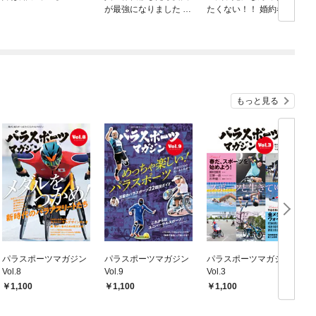
が最強になりました ～
たくない！！ 婚約者編
シルバーフェンリルと
俺が異世界暮らしを始
めたら～ THE COMIC
もっと見る
パラスポーツマガジン
パラスポーツマガジン
パラスポーツマガジン
Vol.8
Vol.9
Vol.3
V
1,100
1,100
1,100