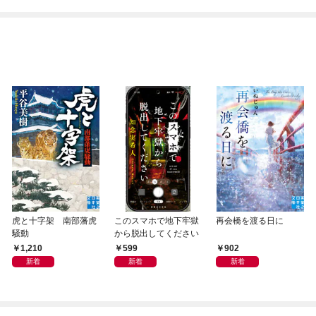
虎と十字架 南部藩虎
このスマホで地下牢獄
再会橋を渡る日に
騒動
から脱出してください
1,210
599
902
新着
新着
新着