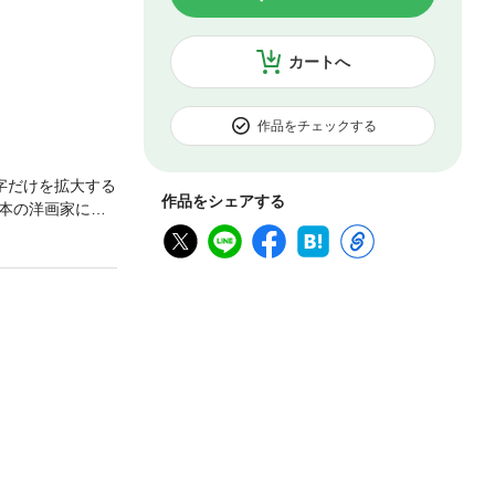
カートへ
作品をチェックする
字だけを拡大する
作品をシェアする
本の洋画家にと
その経験をもと
画壇は、「パリ
当て、その画業
す。