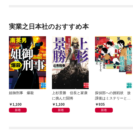
実業之日本社のおすすめ本
姐御刑事 爆殺
上杉景勝 信長と家康
探偵部への挑戦状 放
に挑んだ闘将
課後はミステリーとと
もに 新装版
1,100
1,100
935
新着
新着
新着