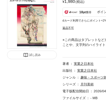
1,980
(税込)
ポイ
18
pt
獲得
dカード利用でさらにポイント+2
返品不可
※この商品はタブレットなど
ことや、文字列のハイライト
ってフランス・パリは創造の
に独自の表現を築き、日本近
試し読み
帰り」の画家たちを軸に展開
著者
実業之日本社
を再検証するとともに、現在
出版社
実業之日本社
ジャンル
趣味・スポーツ
シリーズ
月刊美術
電子版配信開始日
2026/04
ファイルサイズ
- MB