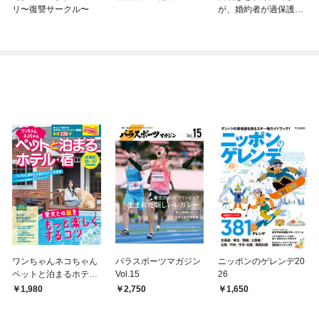
リ〜復讐サークル〜
が、婚約者が過保護す
ぎて逃げ出したい(私た
ち犬猿の仲でしたよ
ね！？)
ワンちゃんネコちゃん
パラスポーツマガジン
ニッポンのゲレンデ20
ペットと泊まるホテ
Vol.15
26
ル・宿〈全国版〉 ’26
1,980
2,750
1,650
～’27