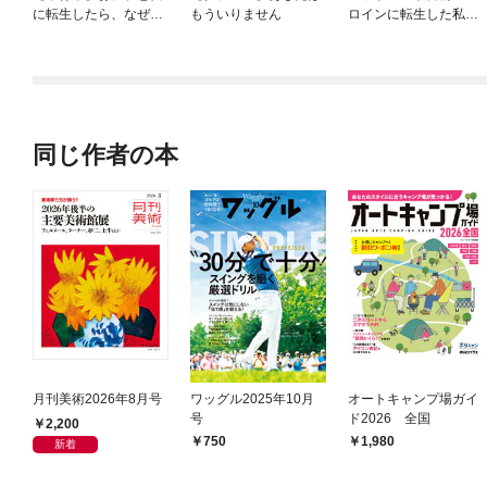
に転生したら、なぜか
もういりません
ロインに転生した私、
ラスボス王子様に執着
今世では恋愛するつも
されています
りがチートな兄が離し
てくれません！？@C
OMIC
同じ作者の本
月刊美術2026年8月号
ワッグル2025年10月
オートキャンプ場ガイ
号
ド2026 全国
2,200
750
1,980
新着