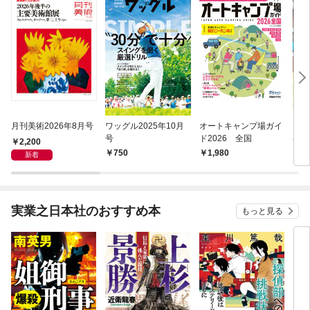
月刊美術2026年8月号
ワッグル2025年10月
オートキャンプ場ガイ
ワン
号
ド2026 全国
ペッ
2,200
ル・
750
1,980
1,
新着
～’2
実業之日本社のおすすめ本
もっと見る