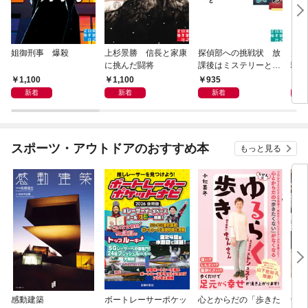
姐御刑事 爆殺
上杉景勝 信長と家康
探偵部への挑戦状 放
虎と
に挑んだ闘将
課後はミステリーとと
騒動
もに 新装版
1,100
1,100
935
1,
新着
新着
新着
スポーツ・アウトドアのおすすめ本
もっと見る
感動建築
ボートレーサーポケッ
心とからだの「歩きた
剣道