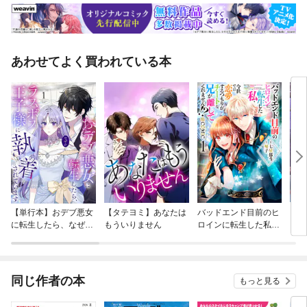
大谷桃子（車いすテニス）［大学生が企画＆編集！］ 河合純一×上智大
学GoBeyond障がい者スポーツ支援のいま サントリーホールディングス
株式会社岡山から世界へ――WACが描く東京パラの先eスポーツ×障がい
者の就労支援頸椎損傷の“ワード・アーティスト” etc
あわせてよく買われている本
【単行本】おデブ悪女
【タテヨミ】あなたは
バッドエンド目前のヒ
【タ
に転生したら、なぜか
もういりません
ロインに転生した私、
リ〜
ラスボス王子様に執着
今世では恋愛するつも
されています
りがチートな兄が離し
てくれません！？@C
OMIC
同じ作者の本
もっと見る