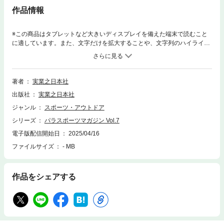
作品情報
※この商品はタブレットなど大きいディスプレイを備えた端末で読むこと
に適しています。また、文字だけを拡大することや、文字列のハイライ
ト、検索、辞書の参照、引用などの機能が使用できません。※この商品は
紙の書籍のページを画像にした電子書籍です。文字だけを拡大することは
できません。※本書は不定期刊行のムック本シリーズです。一部電子書籍
化していない号もございます。※収録の内容は、執筆年代および執筆当時
著者
実業之日本社
の状況を考慮し、発売当時のまま掲載しています。障がい者スポーツ&ラ
出版社
実業之日本社
イフスタイルマガジン『パラスポーツマガジン』。Vol.7のテーマは「動
け！パラスポーツ」。巻頭特集には、パラサポスペシャルサポーターの香
ジャンル
スポーツ・アウトドア
取慎吾さんが登場！パラスポーツへの熱い想いを存分に語ってくれまし
シリーズ
パラスポーツマガジン Vol.7
た。パラスポーツに関わる人なら誰もが元気をもらえる、とってもいいお
話です。このほかにも読み応えたっぷりの記事を満載した『パラスポーツ
電子版配信開始日
2025/04/16
マガジンVol.7』をぜひお読みください!【おもなコンテンツ】巻頭特集●香
ファイルサイズ
- MB
取慎吾さん独占インタビュー「僕はずーっとパラスポーツ・サポータ
ー！」壁画制作から始まった香取さんとパラスポーツの付き合い。たくさ
んのパラ競技を体験し、パラアスリートと交流した香取さんが、パラスポ
作品をシェアする
ーツへの想いを語ります。特集●パラアスリートを支える人々ボッチャア
シスタント、視覚障がいガイドなど、アスリートとともに戦う人々をフィ
ーチャー特集●障がい者のための防災方法地震、水害などに備え、障がい
者が知っておくべき知識を総力特集and more!パラスポーツの独自ルールC
lassfication障がい者スポーツ＆パラリンピックがもっとわかる「BOOKS
案内」東京パラを目指すアスリートたち／太田渉子（パラテコンドー）、