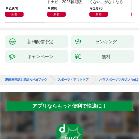
トナビ 2026後期版
くない」がなくなる
らせん流 ゆるらく歩
2,970
990
1,870
1,
き
新着
新着
新着
新刊配信予定
ランキング
キャンペーン
無料
漫画無料試し読みならdブック
スポーツ・アウトドア
パラスポーツマガジン Vol.7
アプリならもっと便利で快適に！