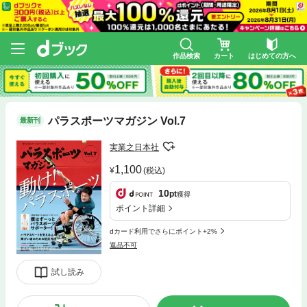
作品検索
カート
はじめての方へ
パラスポーツマガジン Vol.7
最新刊
実業之日本社
1,100
(税込)
10
pt
獲得
ポイント詳細
dカード利用でさらにポイント+2%
返品不可
試し読み