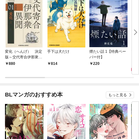
変化（へんげ） 決定
手下は犬だけ
煙たい話 1【特典ペー
マリ
版～交代寄合伊那衆異
パー付】
聞（1）～
1,
880
814
220
BLマンガのおすすめ本
もっと見る