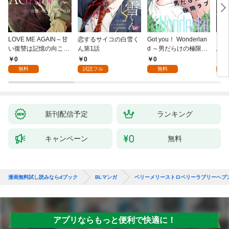
LOVE ME AGAIN～甘
恋するサイコの白雪く
Got you！ Wonderlan
ビバ
い復讐は記憶の向こう
ん第1話
d ～男だらけの極限ラ
鳥は
側～(1)
ブ～(1)
【全
0
0
0
0
無料
試読フル
無料
新刊配信予定
ランキング
キャンペーン
無料
漫画無料試し読みならdブック
BLマンガ
ベリーメリーストロベリーラブリーヘブ
アプリならもっと便利で快適に！