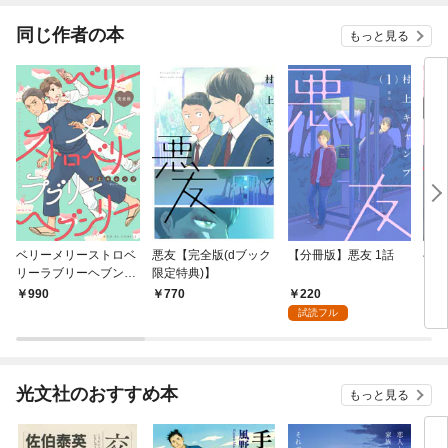
同じ作者の本
もっと見る
ベリーメリーストロベ
悪友【完全版(dブック
【分冊版】悪友 1話
ベリ
リーラブリーヘブンリ
限定特典)】
リー
ー 完全版【描き下ろし
ー 1
220
990
770
2
マンガ3P付】
試読フル
光文社のおすすめ本
もっと見る