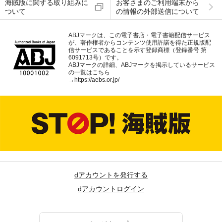
海賊版に関する取り組みに
お客さまのご利用端末から
ついて
の情報の外部送信について
ABJマークは、この電子書店・電子書籍配信サービス
が、著作権者からコンテンツ使用許諾を得た正規版配
信サービスであることを示す登録商標（登録番号 第
6091713号）です。
ABJマークの詳細、ABJマークを掲示しているサービス
の一覧はこちら
→
https://aebs.or.jp/
dアカウントを発行する
dアカウントログイン