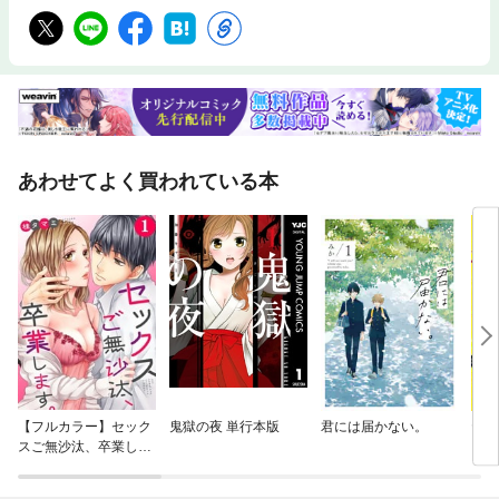
あわせてよく買われている本
【フルカラー】セック
鬼獄の夜 単行本版
君には届かない。
ヤン
スご無沙汰、卒業しま
クお
す。