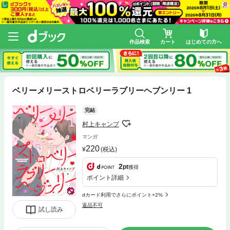
作品検索
カート
はじめての方へ
ベリーメリーストロベリーラブリーヘブンリー 1
完結
村上キャンプ
マンガ
220
(税込)
2
pt
獲得
ポイント詳細
dカード利用でさらにポイント+2%
返品不可
試し読み