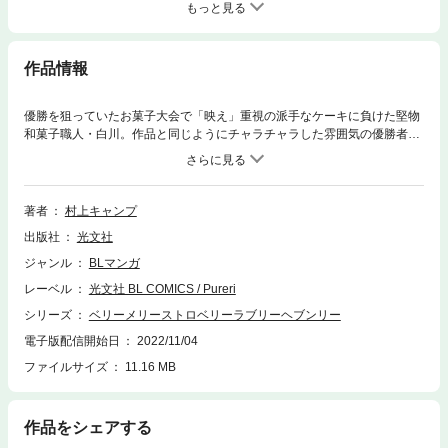
もっと見る
作品情報
優勝を狙っていたお菓子大会で「映え」重視の派手なケーキに負けた堅物
和菓子職人・白川。作品と同じようにチャラチャラした雰囲気の優勝者・
佐野のことも気に食わなくてたまらない。しかも佐野は大会以来、毎日の
ように白川の元に訪れて「負けを認めなさい！」とちょっかいを出してく
る。佐野を認めたくない白川だったが、勢いに負けて佐野のケーキを食べ
てみると…！ むかつくのに、味も目も心もあの人から離せない――!?
著者
村上キャンプ
出版社
光文社
ジャンル
BLマンガ
レーベル
光文社 BL COMICS / Pureri
シリーズ
ベリーメリーストロベリーラブリーヘブンリー
電子版配信開始日
2022/11/04
ファイルサイズ
11.16 MB
作品をシェアする