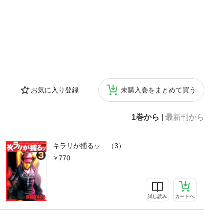
お気に入り登録
未購入巻をまとめて買う
1巻から
|
最新刊から
キラリが捕るッ （3）
770
試し読み
カートへ