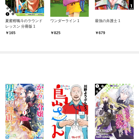
夏蜜柑颯斗のラウンド
ワンダーライン 1
最強の弁護士 1
レッスン 分冊版 1
165
825
679