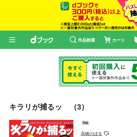
作品検索
カート
キラリが捕るッ （3）
完結
高橋のぼる