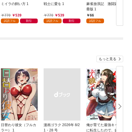
ミイラの飼い方 1
戦士に愛を 1
麻雀放浪記 激闘篇 分
冊版 1
生
770
539
770
539
66
試読フル
割引
試読フル
割引
試読フル
もっと見る
日替わり彼女（フルカ
漫画ゴラク 2026年 8/2
俺が育てた最強キャラ
ラー） 1
1・28 号
に転生したので、歯向