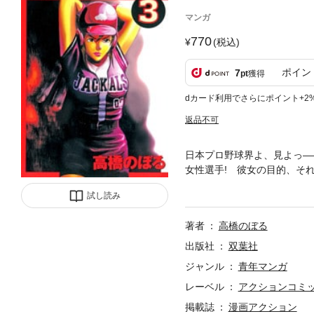
マンガ
770
(税込)
ポイン
7
pt
獲得
dカード利用でさらにポイント+2
返品不可
日本プロ野球界よ、見よっ―
女性選手! 彼女の目的、そ
飛び散る汗! 躍動する肉体
試し読み
著者
高橋のぼる
出版社
双葉社
ジャンル
青年マンガ
レーベル
アクションコミ
掲載誌
漫画アクション