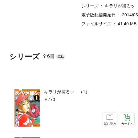
シリーズ
キラリが捕るッ
電子版配信開始日
2014/05
ファイルサイズ
41.40 MB
シリーズ
全6冊
完結
キラリが捕るッ （1）
770
試し読み
カートへ