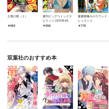
土竜の唄（１）
週刊ビッグコミックス
夏蜜柑颯斗のラウンド
ピリッツ 2025年48号
レッスン 1
【デジタル版限定グラ
693
550
770
ビア増量｢七瀬な
な」】（2025年10月2
7日発売号）
双葉社のおすすめ本