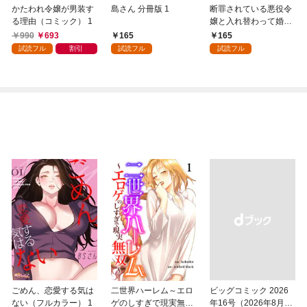
かたわれ令嬢が男装す
島さん 分冊版 1
断罪されている悪役令
る理由（コミック） 1
嬢と入れ替わって婚約
者たちをぶっ飛ばした
990
693
165
165
ら、溺愛が待っていま
試読フル
割引
試読フル
試読フル
した（コミック） 分冊
版 1
ごめん、恋愛する気は
二世界ハーレム～エロ
ビッグコミック 2026
ない（フルカラー） 1
ゲのしすぎで現実無双
年16号（2026年8月7