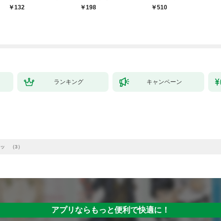
～１
日発売）
132
198
￥510
ランキング
キャンペーン
ッ （3）
アプリならもっと便利で快適に！