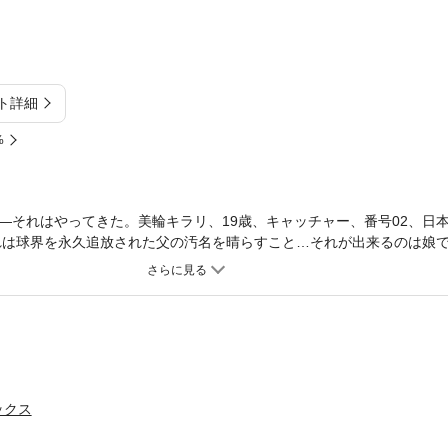
ト詳細
%
―それはやってきた。美輪キラリ、19歳、キャッチャー、番号02、日
れは球界を永久追放された父の汚名を晴らすこと…それが出来るのは娘
!! キラリの青春の全てを賭けた戦いが今、始まる。
ックス