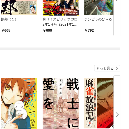
劉邦（１）
月刊！スピリッツ 202
チンピラのび～る
2年1月号（2021年11
月27日発売号）
605
699
792
もっと見る