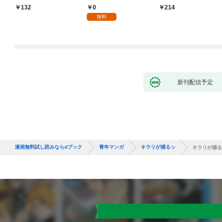
0
132
214
無料
新刊配信予定
漫画無料試し読みならdブック
青年マンガ
キラリが捕るッ
キラリが捕る