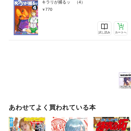
キラリが捕るッ （4）
770
試し読み
カートへ
あわせてよく買われている本