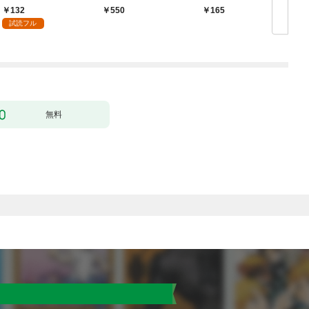
かうヤツはすべてぶん
132
￥550
165
￥
殴って生きる事にしま
試読フル
した。１
無料