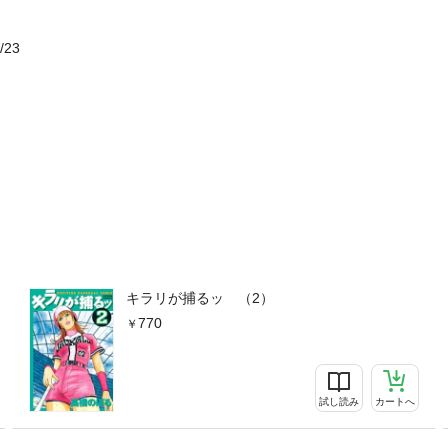
/23
キラリが捕るッ （2）
770
試し読み
カートへ