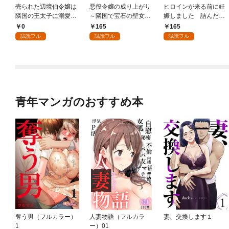
売られた辺境伯令嬢は
悪役令嬢の成り上がり
ヒロインが来る前に妊
隣国の王太子に溺愛さ
～隣国で宝石の聖女と
娠しました 詰んだは
れる 1
呼ばれるまで～（コミ
ずの悪役令嬢ですが、
0
165
165
ック） 分冊版 1
どうやら違うようです
試読フル
試読フル
試読フル
（コミック） 分冊版 1
青年マンガのおすすめ本
奪う男（フルカラー）
人妻物語（フルカラ
妻、交換します１
1
ー）01