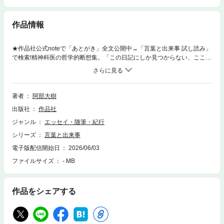
作品情報
★作品社公式noteで「あとがき」全文公開中→「言葉と出来事 試し読み」
で検索!精神科医の哲学的断想集。「この日記にしか見つからない、ここだ
けの言葉が、さまよう心のいくつかに、はじめて住処（すみか）を与えて
くれた。」――古田徹也（哲学者）「私たちの言葉には、どんな結論にも
奉仕してしまうような優柔不断な一面があります。ひとの首に手をかけて
はならない理由を挙げるのは易しく、同時に、手をかけるべき場面を挙げ
著者
阿部大樹
るのもまた容易である、というような…。」――本書より◎附録：特別対
出版社
作品社
談 阿部大樹×古田徹也【著者プロフィール】阿部 大樹（あべ・だいじ
ゅ）（著）1990年新潟県生まれ。精神科医。著書に『now loading』『Fo
ジャンル
エッセイ・随筆・紀行
rget it Not』（作品社）、『翻訳目錄』（雷鳥社）。訳書にロバート・ジャ
シリーズ
言葉と出来事
ーヴィス『国際政治における認知と誤認知』『国際政治における噓と曖昧
性』、ジュディス・L・ハーマン『真実と修復』（みすず書房）、H・S・
電子版配信開始日
2026/06/03
サリヴァン『個性という幻想』（講談社学術文庫）『精神病理学私記』
ファイルサイズ
- MB
（共訳、日本評論社、第6回日本翻訳大賞受賞）、ヘレン・S・ペリー『ヒ
ッピーのはじまり』（作品社）ほか。
作品をシェアする