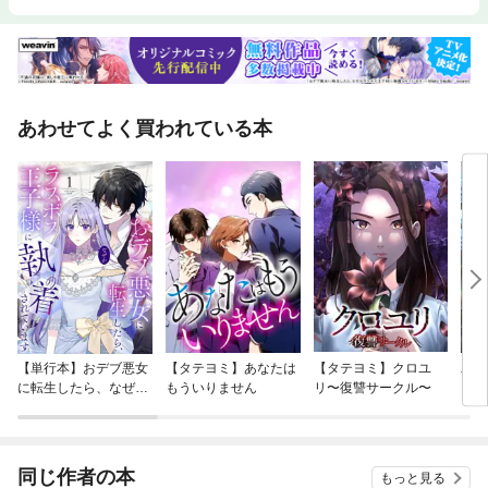
あわせてよく買われている本
【単行本】おデブ悪女
【タテヨミ】あなたは
【タテヨミ】クロユ
バッ
に転生したら、なぜか
もういりません
リ〜復讐サークル〜
ロイ
ラスボス王子様に執着
今世
されています
りが
てく
OMI
同じ作者の本
もっと見る