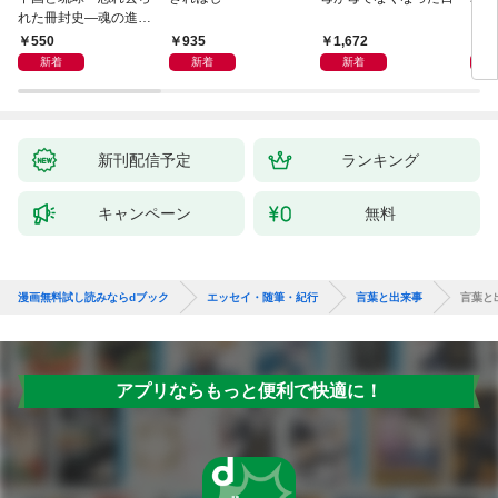
れた冊封史―魂の進化
―
550
935
1,672
1,
新着
新着
新着
新刊配信予定
ランキング
キャンペーン
無料
漫画無料試し読みならdブック
エッセイ・随筆・紀行
言葉と出来事
言葉と
アプリならもっと便利で快適に！