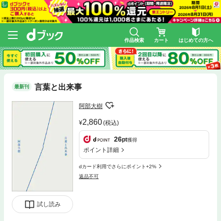
作品検索
カート
はじめての方へ
言葉と出来事
最新刊
阿部大樹
2,860
(税込)
26
pt
獲得
ポイント詳細
dカード利用でさらにポイント+2%
返品不可
試し読み