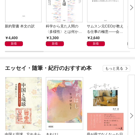
新約聖書 本文の訳
科学から見た人間の
サムスン元CEOが教え
共異
〈多様性〉とは何か―
る仕事の極意――会社
―遺伝科学と疑似科学
員として成功したいす
4,400
3,300
2,640
3,
べての人へ
新着
新着
新着
エッセイ・随筆・紀行のおすすめ本
もっと見る
中国と琉球 忘れ去ら
きれはし
母が母でなくなった日
老い