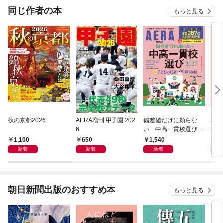
同じ作者の本
もっと見る
秋の京都2026
AERA増刊 甲子園 202
偏差値だけに頼らな
AER
6
い 中高一貫校選び 2
号 
027
学校
1,100
650
1,540
1,
新着
新着
新着
朝日新聞出版のおすすめ本
もっと見る