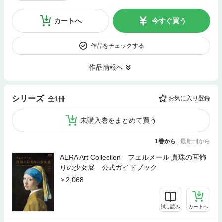
カートへ
今すぐ買う
作品をチェックする
作品情報へ
シリーズ
全1冊
お気に入り登録
未購入巻をまとめて買う
1巻から
|
最新刊から
AERA Art Collection フェルメール 真珠の耳飾
りの少女展 公式ガイドブック
2,068
試し読み
カートへ