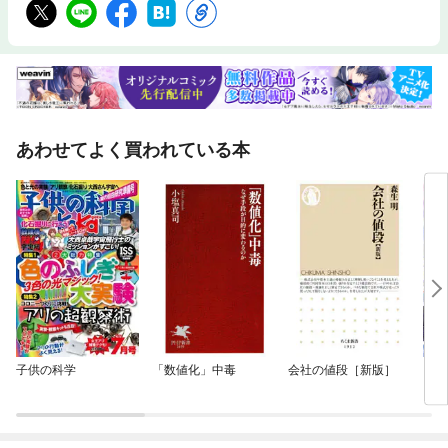
美しい気配を、永遠にとどめた名画 フェルメール《真珠の耳飾りの少
女》との対話▽謎多きフェルメール43年の人生 監修・青野純子（慶應
義塾大学文学部教授） イラスト・野田あい
・画家修行と父の死 ・大恋愛と格差婚・
14人の子だくさん・画家たちとの競争・超寡作・早すぎる死▽フェルメー
ル作品ギャラリー ▽フェルメール作品ギャラリー解説・佐藤晃子▽ざ
っくり西洋美術史解説 ▽フェルメール37作品大きさ比べ ▽偏
愛フェルメール鑑賞 野生爆弾 くっきー！／豊田順子／ KA
あわせてよく買われている本
ILENE MATSUZAKI／小野正嗣▽展覧会監修、宮下規久朗教授が教える 1
7世紀オランダの市民生活と絵画 ▽オランダの総督ヨーハン・マウリ
ッツの元私邸、マウリッツハイス美術館 ▽斎藤美奈子の読書案
内 ▽展覧会情報▽大阪中之島美術館担当学芸員、小川知子さん
来日作品ここに注目！▽小川知子学芸員がおすすめ！ 美術展寄り道グル
メ
子供の科学
「数値化」中毒
会社の値段［新版］
【単
に転
ラス
され