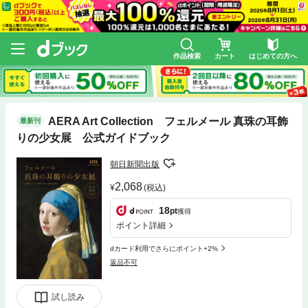
作品検索
カート
はじめての方へ
AERA Art Collection フェルメール 真珠の耳飾
最新刊
りの少女展 公式ガイドブック
朝日新聞出版
2,068
(税込)
18
pt
獲得
ポイント詳細
dカード利用でさらにポイント+2%
返品不可
試し読み