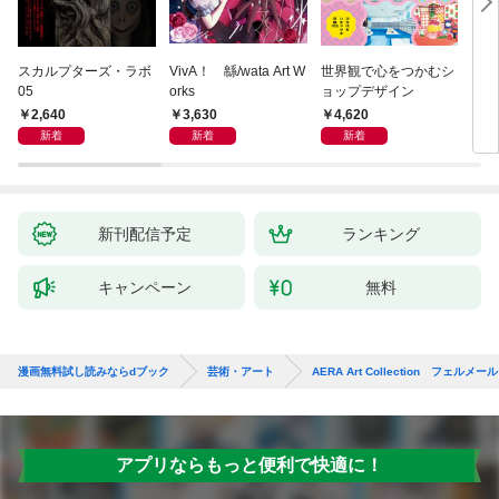
スカルプターズ・ラボ
VivA！ 緜/wata Art W
世界観で心をつかむシ
ブル
05
orks
ョップデザイン
ィシ
ス
2,640
3,630
4,620
3,
新着
新着
新着
新刊配信予定
ランキング
キャンペーン
無料
漫画無料試し読みならdブック
芸術・アート
AERA Art Collection フ
アプリならもっと便利で快適に！