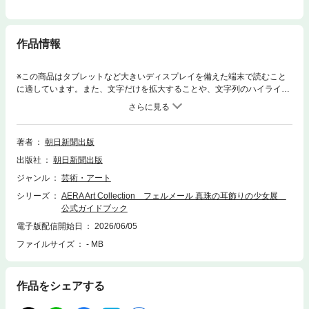
作品情報
※この商品はタブレットなど大きいディスプレイを備えた端末で読むこと
に適しています。また、文字だけを拡大することや、文字列のハイライ
ト、検索、辞書の参照、引用などの機能が使用できません。17世紀オラン
ダの美術を代表する画家・フェルメールの名作《真珠の耳飾りの少女》の
来日が決定した！（2026年8月21日～9月27日、大阪中之島美術館）。オ
ールカラー96ページ「公式ガイドブック」を読めば、この奇跡的な美術展
著者
朝日新聞出版
がさらに10倍楽しめます！CONTENTS▽巻頭インタビュー、フルート奏
出版社
朝日新聞出版
者Cocomi 《真珠の耳飾りの少女》に似合うクラシック曲を教えてく
ださい！▽来日作品《真珠の耳飾りの少女》徹底解説これが最後の来日!?
ジャンル
芸術・アート
少女と会える奇跡の38日間魅力①少女は何を見つめている？魅力②もし
シリーズ
AERA Art Collection フェルメール 真珠の耳飾りの少女展
も彼女の唇が閉じていたとしたら？魅力③「はい、ポーズ！」という指示
公式ガイドブック
では描けない絵魅力④光の表現を検証魅力⑤「神の光」と「自然の光」魅
力⑥ 緑を重ねて背景を表現▽来日作品《ディアナとニンフたち》徹底解
電子版配信開始日
2026/06/05
説 裸体なし！ フェルメールの神話画 ▽惜しくも来日し
ファイルサイズ
- MB
ない！《デルフトの眺望》原寸大！ ▽フェルメールとモネの光の違い
▽特別寄稿 米澤穂信「誰も知らない少女」▽元公立高校教師・You
Tuber山﨑圭一が書いた一度読んだら絶対忘れない「オランダの歴史」▽
作品をシェアする
フェルメールが生きた17世紀オランダとは？▽城壁に守られていた中世の
小さな町・デルフト ▽インタビュー、篠原ともえ 一瞬の