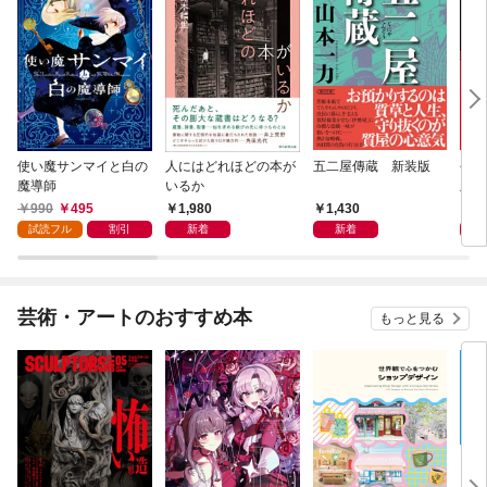
使い魔サンマイと白の
人にはどれほどの本が
五二屋傳蔵 新装版
平成
魔導師
いるか
版
990
495
1,980
1,430
1,
試読フル
割引
新着
新着
芸術・アートのおすすめ本
もっと見る