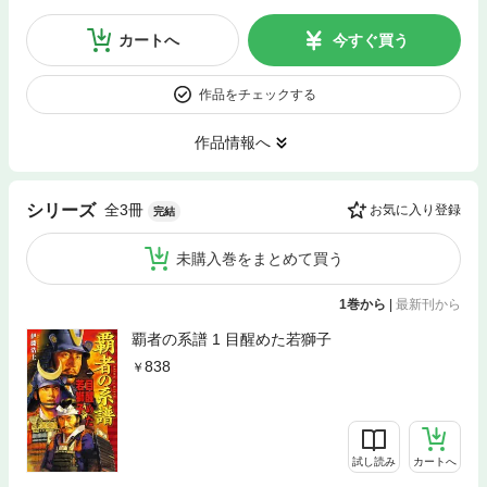
カートへ
今すぐ買う
作品をチェックする
作品情報へ
全3冊
シリーズ
お気に入り登録
完結
未購入巻をまとめて買う
1巻から
|
最新刊から
覇者の系譜 1 目醒めた若獅子
838
試し読み
カートへ