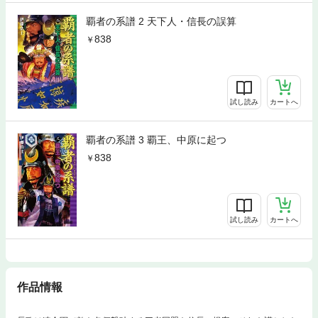
覇者の系譜 2 天下人・信長の誤算
838
試し読み
カートへ
覇者の系譜 3 覇王、中原に起つ
838
試し読み
カートへ
作品情報