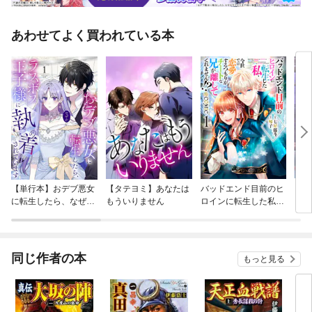
あわせてよく買われている本
【単行本】おデブ悪女
【タテヨミ】あなたは
バッドエンド目前のヒ
【タ
に転生したら、なぜか
もういりません
ロインに転生した私、
リ〜
ラスボス王子様に執着
今世では恋愛するつも
されています
りがチートな兄が離し
てくれません！？@C
OMIC
同じ作者の本
もっと見る