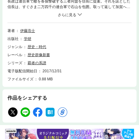
長政は連合軍で敵を各個撃破する三者同盟を信長に提案。それを諾とした
信長は、すぐさま二万四千の連合軍で石山を包囲。取って返して加賀へ侵
入し一向一揆を平定した連合軍は、ついに当代最強の甲斐・武田軍団を迎
え撃つべく天竜川岸へ軍馬を進めた！！
著者
伊藤浩士
出版社
学研
ジャンル
歴史・時代
レーベル
歴史群像新書
シリーズ
覇者の系譜
電子版配信開始日
2017/12/31
ファイルサイズ
0.88 MB
作品をシェアする