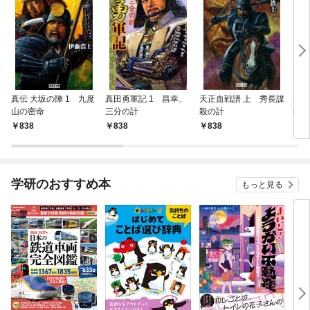
真伝 大坂の陣 1 九度
真田勇軍記 1 昌幸、
天正血戦譜 上 秀長謀
神変
山の密命
三分の計
殺の計
折、
838
838
838
8
学研のおすすめ本
もっと見る