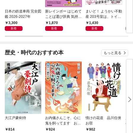
日本の鉄道車両 完全図
新レインボー はじめて
まいど！ ようかい不動
えさ
鑑 2026-2027年
ことば選び辞典 気持ち
産 203号室は、トイレ
のことば
の花子さんの部屋？
3,300
1,870
1,430
1,
新着
新着
新着
歴史・時代のおすすめ本
もっと見る
大江戸豪剣侍
お内儀さんこそ、心に
情けの花道 品川任侠
必殺
鬼を飼ってます おけ
お宿
の弦
いの戯作手帖
814
924
902
8