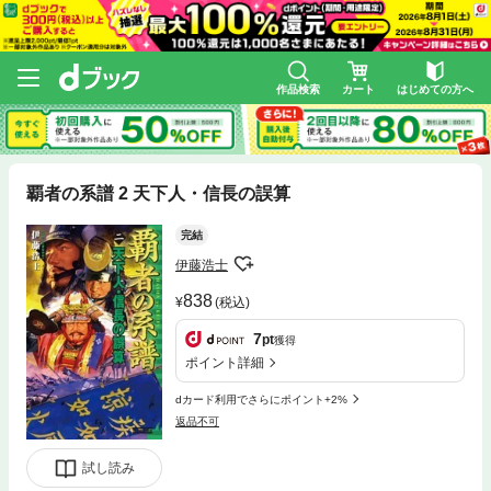
作品検索
カート
はじめての方へ
覇者の系譜 2 天下人・信長の誤算
完結
伊藤浩士
838
(税込)
7
pt
獲得
ポイント詳細
dカード利用でさらにポイント+2%
返品不可
試し読み