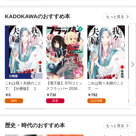
KADOKAWAのおすすめ本
もっと見る
これは我々夫婦のこと
【電子版】月刊コミッ
これは我々夫婦のこと
チェ
で、【分冊版】 1
クフラッパー 2026年9
で、一
冊版
月号
0
730
792
0
無料
新着
試読増量
歴史・時代のおすすめ本
もっと見る