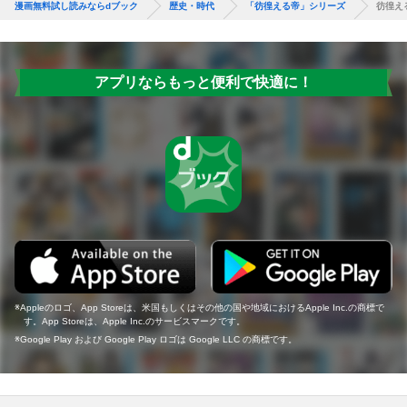
漫画無料試し読みならdブック
歴史・時代
「彷徨える帝」シリーズ
彷徨え
アプリならもっと便利で快適に！
Appleのロゴ、App Storeは、米国もしくはその他の国や地域におけるApple Inc.の商標で
す。App Storeは、Apple Inc.のサービスマークです。
Google Play および Google Play ロゴは Google LLC の商標です。