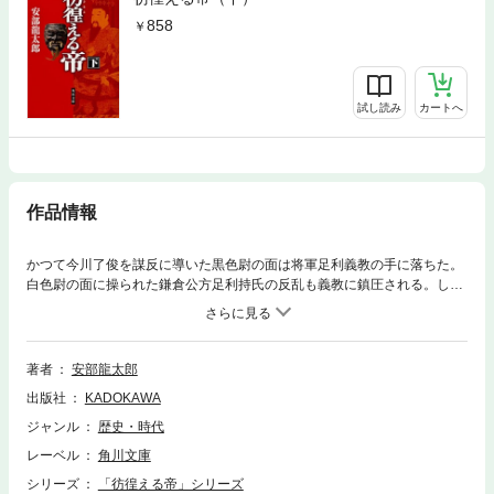
858
試し読み
カートへ
作品情報
かつて今川了俊を謀反に導いた黒色尉の面は将軍足利義教の手に落ちた。
白色尉の面に操られた鎌倉公方足利持氏の反乱も義教に鎮圧される。しか
し、恐怖政治を強める義教にも苛烈な運命が待ち受けていた。次第に明ら
かにされる能面の秘密、そして後醍醐帝を怨念へと駆り立てた太古の記憶
とは。民衆の決起は何を意味するのか？ 日本史から抹殺された後南朝時
代に大胆な解釈を加え、「天皇とは何か」に挑んだ渾身の大河絵巻！
著者
安部龍太郎
出版社
KADOKAWA
ジャンル
歴史・時代
レーベル
角川文庫
シリーズ
「彷徨える帝」シリーズ