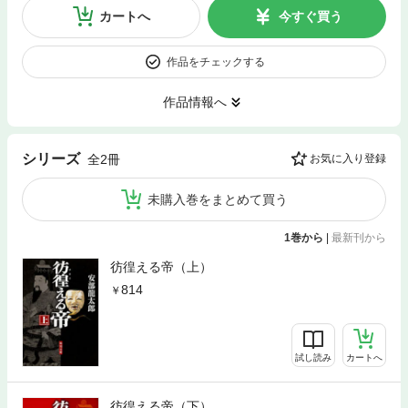
カートへ
今すぐ買う
作品をチェックする
作品情報へ
シリーズ
全2冊
お気に入り登録
未購入巻をまとめて買う
1巻から
|
最新刊から
彷徨える帝（上）
814
試し読み
カートへ
彷徨える帝（下）