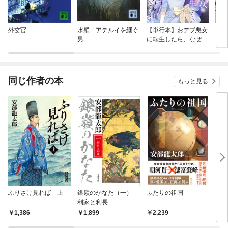
外交官
水壁 アテルイを継ぐ
【単行本】おデブ悪女
【タ
男
に転生したら、なぜか
もう
ラスボス王子様に執着
されています
同じ作者の本
もっと見る
ふりさけ見れば 上
銀嶺のかなた（一）
ふたりの祖国
対決
利家と利長
ア・
1,386
1,899
2,239
1,