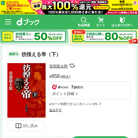
作品検索
カート
はじめての方へ
彷徨える帝（下）
最新刊
安部龍太郎
858
(税込)
7
pt
獲得
ポイント詳細
dカード利用でさらにポイント+2%
返品不可
試し読み