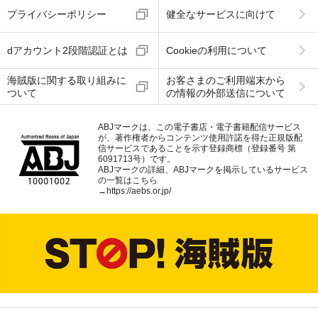
プライバシーポリシー
健全なサービスに向けて
dアカウント2段階認証とは
Cookieの利用について
海賊版に関する取り組みに
お客さまのご利用端末から
ついて
の情報の外部送信について
ABJマークは、この電子書店・電子書籍配信サービス
が、著作権者からコンテンツ使用許諾を得た正規版配
信サービスであることを示す登録商標（登録番号 第
6091713号）です。
ABJマークの詳細、ABJマークを掲示しているサービス
の一覧はこちら
→
https://aebs.or.jp/