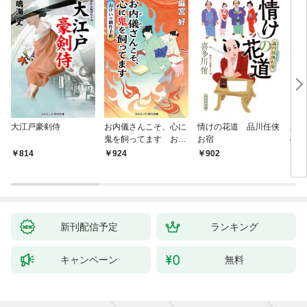
大江戸豪剣侍
お内儀さんこそ、心に
情けの花道 品川任侠
必殺
鬼を飼ってます おけ
お宿
の弦
いの戯作手帖
814
924
902
8
新刊配信予定
ランキング
キャンペーン
無料